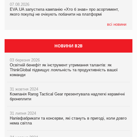
07.08.2026
EVA.UA запустила кампанію «Хто б знав» про асортимент,
05.08.2026
якого покупці не очікують побачити на платформі
Мережа супермаркетів VARUS купує мережу магазинів
формату convenience store КОЛО: об’єднана компанія
налічуватиме 374 магазини
всі новини
НОВИНИ B2B
03 березня 2026
Освітній бенефіт як інструмент утримання талантів: як
ThinkGlobal підвищує лояльність та продуктивність вашої
команди
31 жовтня 2024
Компанія Rarog Tactical Gear презентувала надлегкі керамічні
бронеплити
31 липня 2024
Напівфабрикати та консерви, які стануть в пригоді, коли довго
нема світла