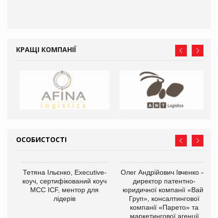
КРАЩІ КОМПАНІЇ
ОСОБИСТОСТІ
,
Тетяна Ільєнко, Executive-
Олег Андрійович Івченко —
ОВ
коуч, сертифікований коуч
директор патентно-
МСС ICF, ментор для
юридичної компанії «Вайз
лідерів
Груп», консалтингової
компанії «Парето» та
маркетингової агенції