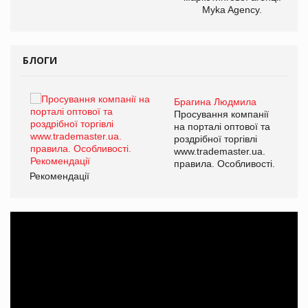
Myka Agency.
БЛОГИ
Брагина Людмила
ї
Просування компанії
а
на порталі оптової та
роздрібної торгівлі
www.trademaster.ua.
і.
правила. Особливості.
Рекомендації
Ре