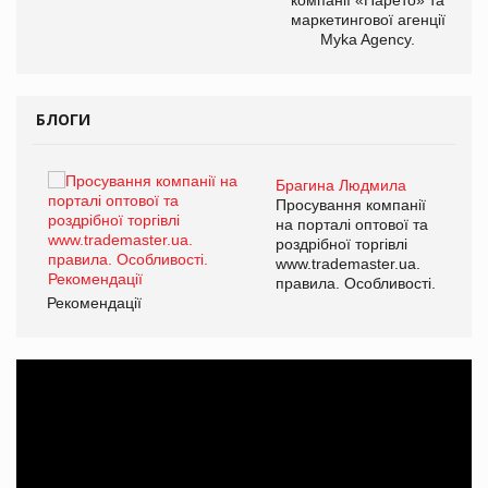
маркетингової агенції
Myka Agency.
БЛОГИ
Брагина Людмила
ї
Просування компанії
а
на порталі оптової та
роздрібної торгівлі
www.trademaster.ua.
і.
правила. Особливості.
Рекомендації
Ре