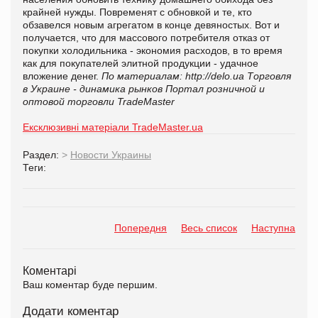
крайней нужды. Повременят с обновкой и те, кто
обзавелся новым агрегатом в конце девяностых. Вот и
получается, что для массового потребителя отказ от
покупки холодильника - экономия расходов, в то время
как для покупателей элитной продукции - удачное
вложение денег.
По материалам:
http://delo.ua
Торговля
в Украине - динамика рынков
Портал розничной и
оптовой торговли TradeMaster
Ексклюзивні матеріали TradeMaster.ua
Раздел:
>
Новости Украины
Теги:
Попередня
Весь список
Наступна
Коментарі
Ваш коментар буде першим.
Додати коментар