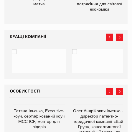
матча
потрясіння для світової
економіки
КРАЩІ КОМПАНІЇ
ОСОБИСТОСТІ
,
Тетяна Ільєнко, Executive-
Олег Андрійович Івченко —
ОВ
коуч, сертифікований коуч
директор патентно-
МСС ICF, ментор для
юридичної компанії «Вайз
лідерів
Груп», консалтингової
компанії «Парето» та