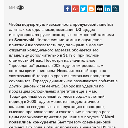
584
Чтобы подчеркнуть изысканность продуктовой линейки
элитных холодильников, компания
LG
щедро
инкрустировала ручки некоторых его моделей камнями
от
Swarovski
. Чистое сияние камня и ощущение
приятной шероховатости под пальцами в момент
открытия холодильного агрегата обойдется его
владельцу дополнительно в $1 тыс. при полной
стоимости $4 тыс. Несмотря на значительное
"проседание" рынка в 2009 году, этим роскошным
эстетам кризис нипочем. Незначительный спрос на
эксклюзивный товар на уровне нескольких процентов
сохранится. Гораздо динамичнее развиваются события в
других ценовых сегментах. Заморозки ударили по
продавцам холодильных агрегатов еще в мае.
Традиционный сезонный всплеск продаж в летний
период в 2009 году отменяется: недостаточное
количество введенных в эксплуатацию новостроек,
высокое проникновение и взлетевшие в полтора раза
цены сдерживают принятие решения о покупке.
У Nord
появились конкуренты
Бьет тревогу среднеценовой
сегмент. Его доля в общих продажах в начале 2009 года