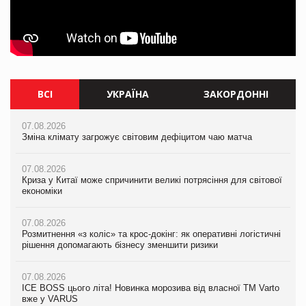
ВСІ
УКРАЇНА
ЗАКОРДОННІ
07.08.2026
07.08.2026
07.08.2026
Зміна клімату загрожує світовим дефіцитом чаю матча
Розмитнення «з коліс» та крос-докінг: як оперативні логістичні
Зміна клімату загрожує світовим дефіцитом чаю матча
рішення допомагають бізнесу зменшити ризики
07.08.2026
07.08.2026
Криза у Китаї може спричинити великі потрясіння для світової
07.08.2026
Криза у Китаї може спричинити великі потрясіння для світової
економіки
ICE BOSS цього літа! Новинка морозива від власної ТМ Varto
економіки
вже у VARUS
07.08.2026
07.08.2026
Розмитнення «з коліс» та крос-докінг: як оперативні логістичні
07.08.2026
Kraft Heinz скоротила збиток у першому півріччі
рішення допомагають бізнесу зменшити ризики
EVA.UA запустила кампанію «Хто б знав» про асортимент,
якого покупці не очікують побачити на платформі
07.08.2026
07.08.2026
Продажі Hugo Boss впали на 9%
ICE BOSS цього літа! Новинка морозива від власної ТМ Varto
06.08.2026
вже у VARUS
Смачна новинка для хвостатих: у VARUS з’явилися паучі