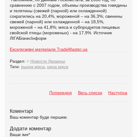
сравнению с 2007 годом, объемы производства говядины
и телятины (свежей (парной) или охлажденной)
сократились на 20,4%, мороженой – на 36,3%; свинины
свежей (парной) или охлажденной – на 18,5%,
мороженой – на 41,8%; мяса и субпродуктов пищевых
свойской птицы (мороженых) - на 17,9%. Источник
ЛІГАБізнесІнформ
Ексклюзивні матеріали TradeMaster.ua
Раздел:
>
Новости Украины
Теги:
рынок мяса
,
цена мяса
Попередня
Весь список
Наступна
Коментарі
Ваш коментар буде першим.
Додати коментар
Ваше імя
*