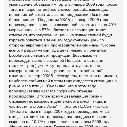
уменьшение объемов импорта в январе 2009 года.Кроме
того, в январе потребность мясоперерабатывающих
предприятий сократилась, но предложение было еще
более низким. По данным УКАБ, в январе 2009 года
производство свинины охлажденной сократилось на 40%,
мороженной - на 57%. Эксперты ассоциации также
отмечают, что закупочные цены на живых свиней будут
корректироваться в текущем году конкуренцией со
стороны европейский производителей свинины. "Скорее
всего, на протяжении года цены немного понизятся.
Возобновится импорт продукции. Девальвация
происходит также в соседней Польше, то есть они
(поляки - ред.) уже могут предлагать достаточно
конкурентное мясо для украинского потребителя", -
отметила эксперт УКАБ. Между тем, несмотря на импорт,
наиболее стабильной в этом году ожидается ситуация на
рынке мяса птицы. "Очевидно, что в этом году
производителям удастся сохранить объемы
производства. В то же время девальвация гривни
открывает возможности для экспорта мяса птицы, в
частности, в страны Азии", - полагает Е.Святкивская.
Вместе с тем в январе 2009 года производство мяса
птицы, в отличие от производства говядины и свинины,
выросло на 10,7% по сравнению с январем 2008 года.
Напомним, по данным Госкомстата, за 2008 год, по