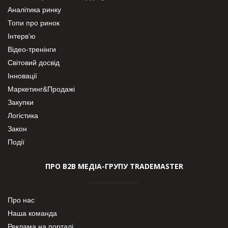
Аналітика ринку
Топи про ринок
Інтерв’ю
Відео-тренінги
Світовий досвід
Інновації
Маркетинг&Продажі
Закупки
Логістика
Закон
Події
ПРО В2В МЕДІА-ГРУПУ TRADEMASTER
Про нас
Наша команда
Реклама на порталі