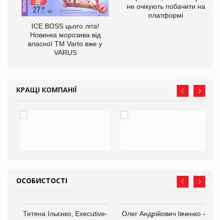
не очікують побачити на
платформі
ICE BOSS цього літа!
Новинка морозива від
власної ТМ Varto вже у
VARUS
КРАЩІ КОМПАНІЇ
ОСОБИСТОСТІ
,
Тетяна Ільєнко, Executive-
Олег Андрійович Івченко —