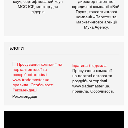
ОВ
коуч, сертифікований коуч
директор патентно-
МСС ICF, ментор для
юридичної компанії «Вайз
лідерів
Груп», консалтингової
компанії «Парето» та
маркетингової агенції
Myka Agency.
БЛОГИ
Брагина Людмила
ї
Просування компанії
а
на порталі оптової та
роздрібної торгівлі
www.trademaster.ua.
і.
правила. Особливості.
Рекомендації
Ре