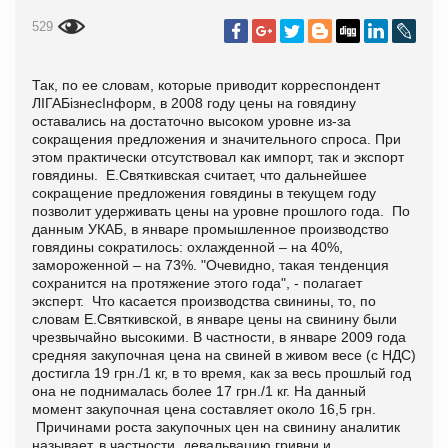
529
Так, по ее словам, которые приводит корреспондент
ЛІГАБізнесІнформ, в 2008 году цены на говядину
оставались на достаточно высоком уровне из-за
сокращения предложения и значительного спроса. При
этом практически отсутствовал как импорт, так и экспорт
говядины. Е.Святкивская считает, что дальнейшее
сокращение предложения говядины в текущем году
позволит удерживать цены на уровне прошлого года. По
данным УКАБ, в январе промышленное производство
говядины сократилось: охлажденной – на 40%,
замороженной – на 73%. "Очевидно, такая тенденция
сохранится на протяжение этого года", - полагает
эксперт. Что касается производства свинины, то, по
словам Е.Святкивской, в январе цены на свинину были
чрезвычайно высокими. В частности, в январе 2009 года
средняя закупочная цена на свиней в живом весе (с НДС)
достигла 19 грн./1 кг, в то время, как за весь прошлый год
она не поднималась более 17 грн./1 кг. На данный
момент закупочная цена составляет около 16,5 грн.
Причинами роста закупочных цен на свинину аналитик
называет, в частности, девальвацию гривни и