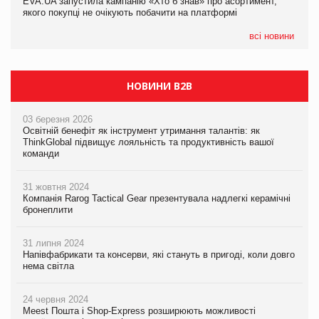
EVA.UA запустила кампанію «Хто б знав» про асортимент,
05.08.2026
якого покупці не очікують побачити на платформі
Мережа супермаркетів VARUS купує мережу магазинів
формату convenience store КОЛО: об’єднана компанія
налічуватиме 374 магазини
всі новини
НОВИНИ B2B
03 березня 2026
Освітній бенефіт як інструмент утримання талантів: як
ThinkGlobal підвищує лояльність та продуктивність вашої
команди
31 жовтня 2024
Компанія Rarog Tactical Gear презентувала надлегкі керамічні
бронеплити
31 липня 2024
Напівфабрикати та консерви, які стануть в пригоді, коли довго
нема світла
24 червня 2024
Meest Пошта і Shop-Express розширюють можливості