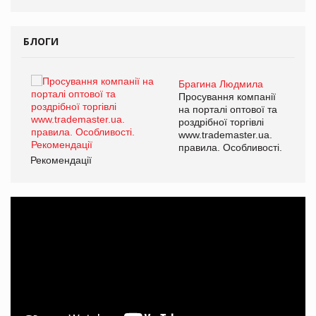
БЛОГИ
Брагина Людмила
ї
Просування компанії
а
на порталі оптової та
роздрібної торгівлі
www.trademaster.ua.
і.
правила. Особливості.
Рекомендації
Ре