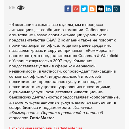
516
«В компании закрыты все отделы, мы в процессе
ликвидации», — сообщили в компании. Собеседник
агентства не назвал сроки ликвидации украинского
представительства C&W. В компании также не говорят о
причинах закрытия офиса, тогда как ранее среди них
назывался кризис и «другие причины». «Коммерсант»
напоминает, что представительство Cushman & Wakefield
в Украине открылось в 2007 году. Компания
предоставляет услуги в сфере коммерческой
недвижимости, в частности, сопровождает трансакции в
сегментах офисной, индустриальной и торговой
недвижимости; предоставляет услуги по продаже
недвижимого имущества, управлению инвестициями,
оценочные услуги, осуществляет инвестиционно-
банковскую деятельность; предоставляет корпоративные,
а также консультационные услуги, включая консалтинг в
сфере бизнеса и недвижимости.
Источник:
«Коммерсант»
Портал о розничной и оптовой
торговле
TradeMaster
Ексклюзивні матеріали TradeMaster.ua