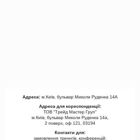
Адреса:
м.Київ, бульвар Миколи Руденка 14А
Адреса для кореспонденції:
ТОВ "Tрейд Мастер Груп"
м.Київ, бульвар Миколи Руденка 14а,
2 поверх, оф 121, 03194
Контакти для:
замовлення треннгів, конференцій: