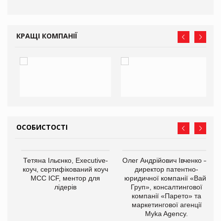
КРАЩІ КОМПАНІЇ
ОСОБИСТОСТІ
,
Тетяна Ільєнко, Executive-
Олег Андрійович Івченко —
ОВ
коуч, сертифікований коуч
директор патентно-
МСС ICF, ментор для
юридичної компанії «Вайз
лідерів
Груп», консалтингової
компанії «Парето» та
маркетингової агенції
Myka Agency.