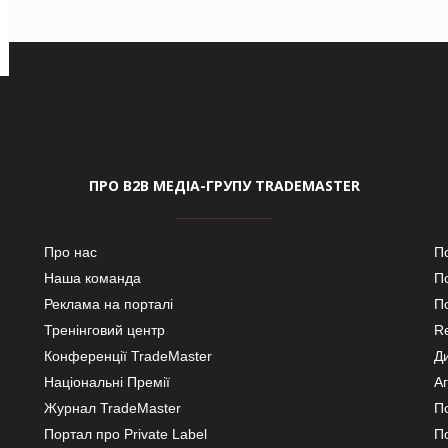
ПРО В2В МЕДІА-ГРУПУ TRADEMASTER
Про нас
П
Наша команда
П
Реклама на порталі
По
Тренінговий центр
Re
Конференції TradeMaster
Д
Національні Премії
А
Журнал TradeMaster
П
Портал про Private Label
П