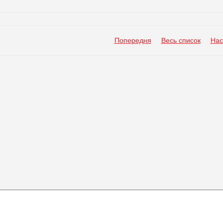
Попередня
Весь список
Нас