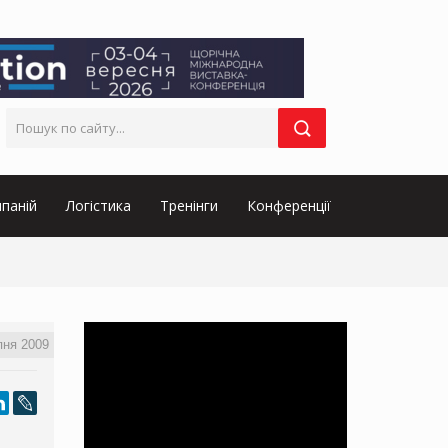
паній
Логістика
Тренінги
Конференції
пня 2009