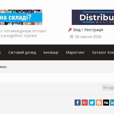
Вхід
Реєстрація
л топ-менеджерів оптової
та роздрібної торгівлі
06 серпня 2026
к
Світовий досвід
Інновації
Маркетинг
Каталог Ком
емен
06 сер