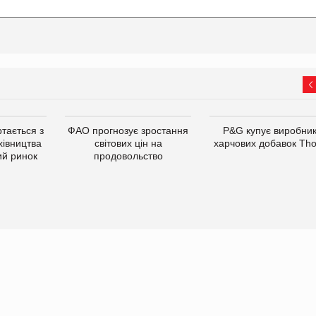
тається з
ФАО прогнозує зростання
P&G купує виробни
хівництва
світових цін на
харчових добавок Th
ий ринок
продовольство