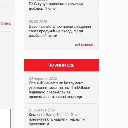
P&G купує виробника харчових
P&G купує виробника харчових
добавок Thorne
добавок Thorne
05.08.2026
Смачне поповнення дитячого меню:
06.08.2026
06.08.2026
у VARUS з’явилися новинки від ТМ
тупна
Bosch заявила про повне знищення
Bosch заявила про повне знищення
ТОКЕРИ
своєї продукції на складі після
своєї продукції на складі після
російської атаки
російської атаки
05.08.2026
Сергій Лісунов про заморожені
всі новини
хлібобулочні вироби на
PrivateLabel&FMCG Master 2026
НОВИНИ B2B
03 березня 2026
Освітній бенефіт як інструмент
утримання талантів: як ThinkGlobal
підвищує лояльність та
продуктивність вашої команди
31 жовтня 2024
Компанія Rarog Tactical Gear
презентувала надлегкі керамічні
бронеплити