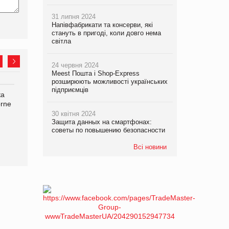
31 липня 2024
Напівфабрикати та консерви, які
стануть в пригоді, коли довго нема
світла
24 червня 2024
Meest Пошта і Shop-Express
розширюють можливості українських
підприємців
ка
Bosch заявила про повне
Смачна новинка для
orne
знищення своєї продукції
хвостатих: у VARUS
на складі після російської
з’явилися паучі Varto Paw
30 квітня 2024
Защита данных на смартфонах:
атаки
expert від власної ТМ
советы по повышению безопасности
Varto!
Всі новини