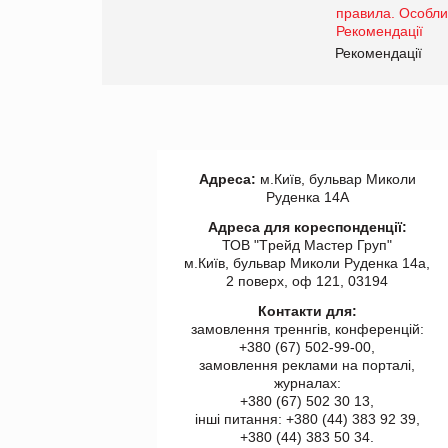
www.trademaster.ua.
правила. Особливості.
ії
Рекомендації
Адреса:
м.Київ, бульвар Миколи
Руденка 14А
Адреса для кореспонденції:
ТОВ "Tрейд Мастер Груп"
м.Київ, бульвар Миколи Руденка 14а,
2 поверх, оф 121, 03194
Контакти для:
замовлення треннгів, конференцій:
+380 (67) 502-99-00,
замовлення реклами на порталі,
журналах:
+380 (67) 502 30 13,
інші питання: +380 (44) 383 92 39,
+380 (44) 383 50 34.