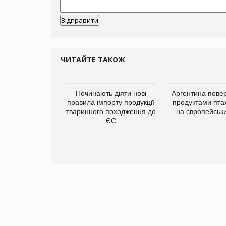
ЧИТАЙТЕ ТАКОЖ
Починають діяти нові
Аргентина повер
правила імпорту продукції
продуктами пта
тваринного походження до
на європейськ
ЄС
упермаркетів
упує мережу
нів формату
ce store КОЛО:
ана компанія
ватиме 374
газини