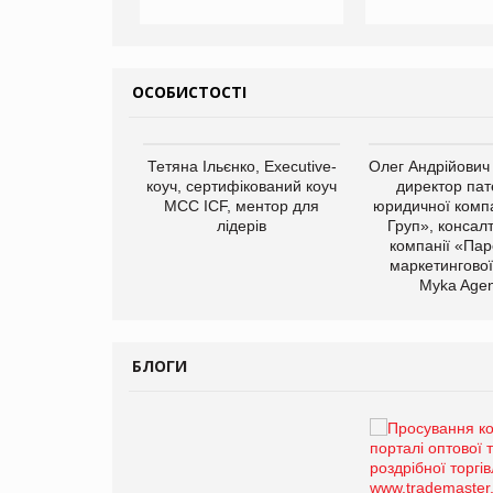
ОСОБИСТОСТІ
арас Ігорович,
Тетяна Ільєнко, Executive-
Олег Андрійович
иробництва ТОВ
коуч, сертифікований коуч
директор пат
Герчак"
МСС ICF, ментор для
юридичної компа
лідерів
Груп», консал
компанії «Пар
маркетингової
Myka Agen
БЛОГИ
Брагина Людмила
Просування компанії на
порталі оптової та
роздрібної торгівлі