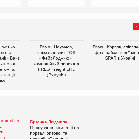
 Івченко —
Роман Наумчев,
Роман Корсак, співвла
ентно-
співзасновник ТОВ
франчайзингової мер
нії «Вайз
«ФейрЛоджикс»,
SPAR в Україні
тингової
комерційний директор
ето» та
FRLG Freight SRL
 агенції
(Румунія)
cy.
Брагина Людмила
Просування компанії на
порталі оптової та
роздрібної торгівлі