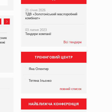
21 січня 2026
ТДВ «Золотоніський маслоробний
комбінат»
03 липня 2023
Тендери компанії
сник
Олексій Логачов-Михайлов
Яна Сараніна, директор
ежі
Файно маркет Директор
Всі тендери
компанії «УкраМарин»
департаменту з
виробництва
ТРЕНІНГОВИЙ ЦЕНТР
Яна Олентир
Тетяна Ільєнко
повний список
Брагина Людмила
Просування компанії на
НАЙБЛИЖЧА КОНФЕРЕНЦІЯ
порталі оптової та
роздрібної торгівлі