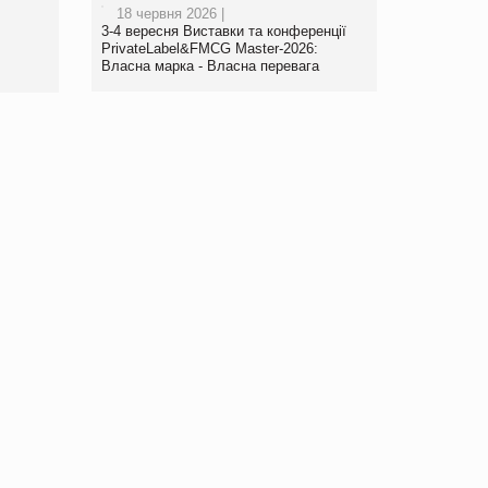
18 червня 2026 |
www.trademaster.ua.
3-4 вересня Виставки та конференції
правила. Особливості.
PrivateLabel&FMCG Master-2026:
Власна марка - Власна перевага