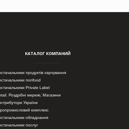
КАТАЛОГ КОМПАНИЙ
остачальники продуктів харчування
остачальники nonfood
стачальники Private Label
tail. Роздрібні мережі, Магазини
истрибутори України
гропромисловий комплекс
остачальники обладнання
остачальники послуг