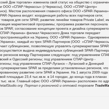
ий Дом торговли» изменила свой статус на общество с ограниче
али ООО «СПАР-Черкассы» (г.Черкассы), ООО «СПАР-Центр»
уганск). Местом расположения главного офиса ООО «SPAR-Украина»
AR-Украина входят: координация работы всех партнеров сети;
товаров для сети SPAR; развитие линейки товаров Рrivate Label; и
ализация маркетинговой программы; программа развития персонала 
ов SPAR; согласование концепции проекта и дизайна супермаркето
 «СПАР-Украина» филиал Черкасского Дома торговли передает
распространяющийся на Украину, ООО «SPAR-Украина». Одновремен
Украина», каждый из трех SPAR-Партнеров (ООО «СПАР-Черкассы
ает сублицензию, позволяющую управлять супермаркетами SPAR
я осуществится выдача индивидуальных сублицензий SPAR-Партнер
е регионов между Партнерами следующее: под управлением СПА
евский и Одесский регионы; под управлением СПАР-Центр -
егионы; под управлением СПАР-Луганск – Луганский и Донецкий
супермаркетами SPAR за пределами установленных регионов, что
рованному развитию сети SPAR в Украине. На 1 августа 2009 года 
ой площадью 23,4 тыс.кв.м. в 14 городах, до конца года в планах
 тыс. кв.м. Главный офис ООО «SPAR-Украина» расположен по адр
tailStudio.org
Портал о розничной и оптовой торговле
TradeMa