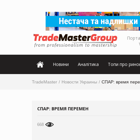
Порта
Новини
Аналітика
Топи про рино
TradeMaster
Новости Украины
СПАР: время пер
СПАР: ВРЕМЯ ПЕРЕМЕН
668