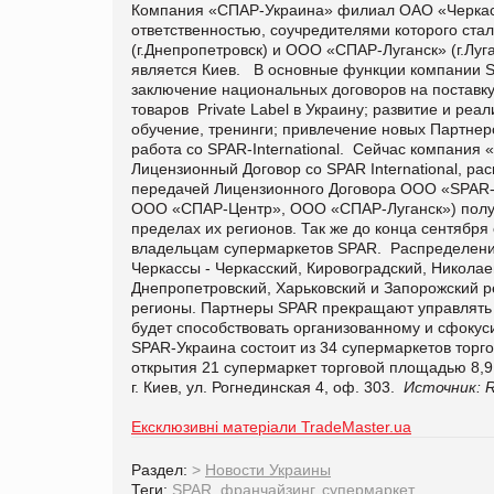
Компания «СПАР-Украина» филиал ОАО «Черкасск
ответственностью, соучредителями которого ст
(г.Днепропетровск) и ООО «СПАР-Луганск» (г.Л
является Киев. В основные функции компании SP
заключение национальных договоров на поставку 
товаров Рrivate Label в Украину; развитие и ре
обучение, тренинги; привлечение новых Партнер
работа со SPAR-International. Сейчас компания
Лицензионный Договор со SPAR International, 
передачей Лицензионного Договора ООО «SPAR-
ООО «СПАР-Центр», ООО «СПАР-Луганск») получ
пределах их регионов. Так же до конца сентябр
владельцам супермаркетов SPAR. Распределени
Черкассы - Черкасский, Кировоградский, Никола
Днепропетровский, Харьковский и Запорожский р
регионы. Партнеры SPAR прекращают управлять 
будет способствовать организованному и сфокуси
SPAR-Украина состоит из 34 супермаркетов торгов
открытия 21 супермаркет торговой площадью 8,9
г. Киев, ул. Рогнединская 4, оф. 303.
Источник: Re
Ексклюзивні матеріали TradeMaster.ua
Раздел:
>
Новости Украины
Теги:
SPAR
,
франчайзинг
,
супермаркет