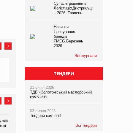
Сучасні рішення в
Логістиці&Дистрибуції
– 2026. Травень
Новинки.
Просування
брендів
FMCG.Березень
2026
Всі журнали
ТЕНДЕРИ
21 січня 2026
ТДВ «Золотоніський маслоробний
комбінат»
03 липня 2023
Тендери компанії
сник
Олексій Логачов-Михайлов
Яна Сараніна, директор
Всі тендери
ежі
Файно маркет Директор
компанії «УкраМарин»
департаменту з