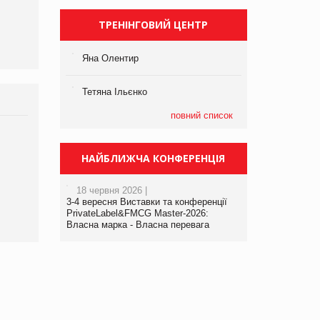
виробництва
ТРЕНІНГОВИЙ ЦЕНТР
Яна Олентир
Тетяна Ільєнко
повний список
Брагина Людмила
Просування компанії на
НАЙБЛИЖЧА КОНФЕРЕНЦІЯ
порталі оптової та
роздрібної торгівлі
18 червня 2026 |
www.trademaster.ua.
3-4 вересня Виставки та конференції
правила. Особливості.
PrivateLabel&FMCG Master-2026:
Власна марка - Власна перевага