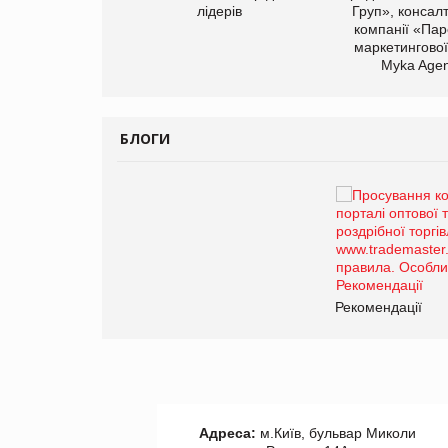
лідерів
Груп», консал
компанії «Пар
маркетингової
Myka Agen
БЛОГИ
Брагина Людмила
Просування компанії на
порталі оптової та
роздрібної торгівлі
www.trademaster.ua.
правила. Особливості.
ії
Рекомендації
Адреса:
м.Київ, бульвар Миколи