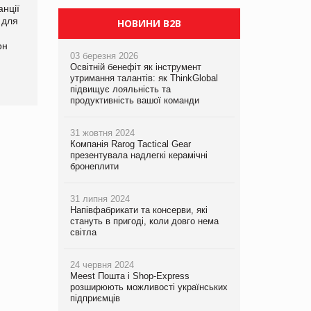
нції
Amazon поверне клієнтам
У Євросоюзі набули
 для
600 млн доларів за раніше
чинності нові правила
НОВИНИ B2B
сплачені мита
щодо штучного інтелекту
он
03 березня 2026
Освітній бенефіт як інструмент
утримання талантів: як ThinkGlobal
підвищує лояльність та
продуктивність вашої команди
31 жовтня 2024
Компанія Rarog Tactical Gear
презентувала надлегкі керамічні
бронеплити
31 липня 2024
Напівфабрикати та консерви, які
стануть в пригоді, коли довго нема
світла
24 червня 2024
Meest Пошта і Shop-Express
розширюють можливості українських
підприємців