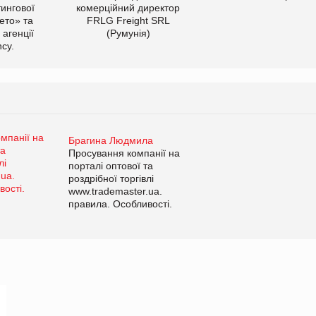
тингової
комерційний директор
ето» та
FRLG Freight SRL
 агенції
(Румунія)
cy.
Брагина Людмила
Просування компанії на
порталі оптової та
роздрібної торгівлі
www.trademaster.ua.
правила. Особливості.
Рекомендації