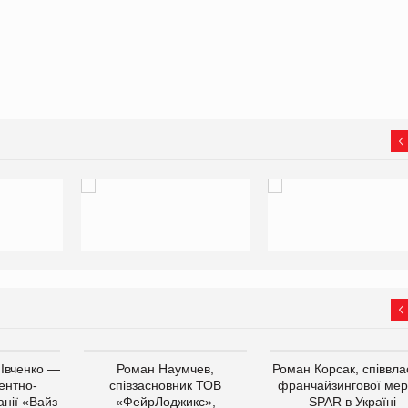
 Івченко —
Роман Наумчев,
Роман Корсак, співвла
ентно-
співзасновник ТОВ
франчайзингової мер
нії «Вайз
«ФейрЛоджикс»,
SPAR в Україні