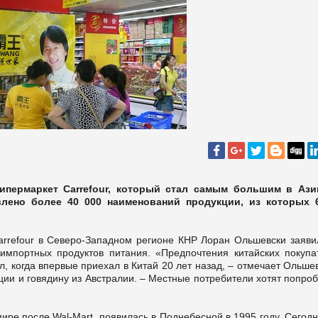
ипермаркет Carrefour, который стал самым большим в Ази
влено более 40 000 наименований продукции, из которых 
refour в Северо-Западном регионе КНР Лоран Ольшевски заявил
импортных продуктов питания. «Предпочтения китайских покупа
ел, когда впервые приехал в Китай 20 лет назад, – отмечает Ольше
ции и говядину из Австралии. – Местные потребители хотят попро
 мире после Wal-Mart, появилась в Поднебесной в 1995 году. Сегод