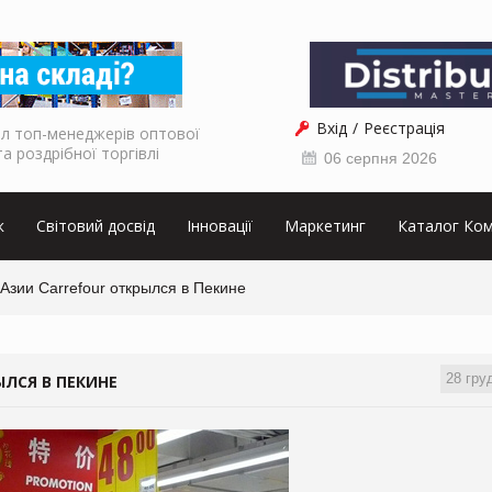
Вхід
Реєстрація
л топ-менеджерів оптової
та роздрібної торгівлі
06 серпня 2026
к
Світовий досвід
Інновації
Маркетинг
Каталог Ком
зии Carrefour открылся в Пекине
28 гру
ЛСЯ В ПЕКИНЕ