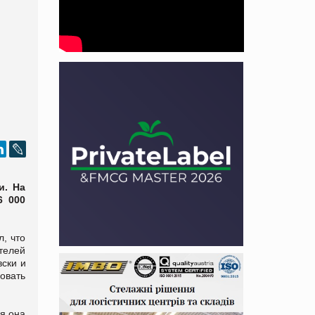
и. На
6 000
, что
телей
вски и
бовать
ня она