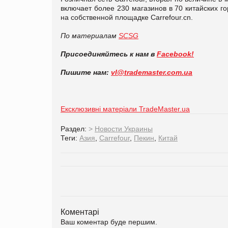
включает более 230 магазинов в 70 китайских г
на собственной площадке Carrefour.cn.
По материалам
SCSG
Присоединяйтесь к нам в
Facebook!
Пишите нам:
vl@trademaster.com.ua
Ексклюзивні матеріали TradeMaster.ua
Раздел:
>
Новости Украины
Теги:
Азия
,
Carrefour
,
Пекин
,
Китай
Коментарі
Ваш коментар буде першим.