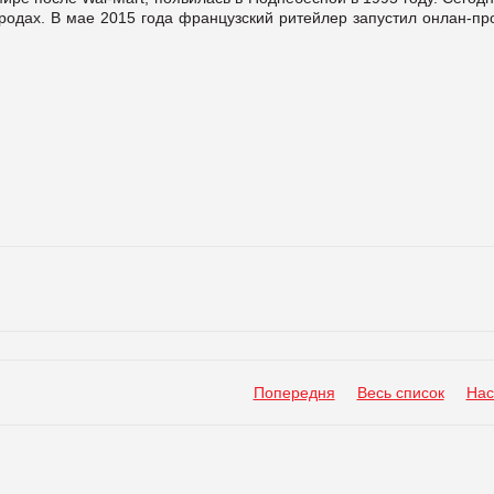
ородах. В мае 2015 года французский ритейлер запустил онлан-п
Попередня
Весь список
Нас