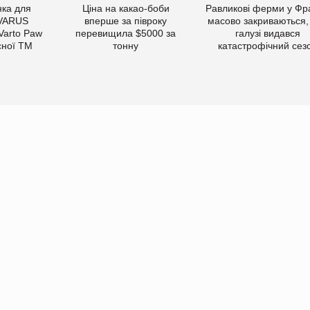
ка для
Ціна на какао-боби
Равликові ферми у Фра
 VARUS
вперше за півроку
масово закриваються,
 Varto Paw
перевищила $5000 за
галузі видався
сної ТМ
тонну
катастрофічний сез