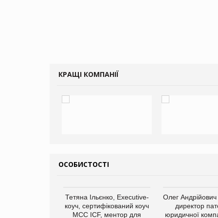
КРАЩІ КОМПАНІЇ
ОСОБИСТОСТІ
арас Ігорович,
Тетяна Ільєнко, Executive-
Олег Андрійович
иробництва ТОВ
коуч, сертифікований коуч
директор пат
Герчак"
МСС ICF, ментор для
юридичної компа