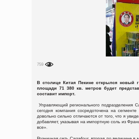
759
В столице Китая Пекине открылся новый г
площади 71 380 кв. метров будет предста
составит импорт.
Управляющий регионального подразделения Car
сегодня компания сосредоточена на сегменте 
довольно сильно отличаются от того, что я увид
добавляет, указывая на импортную соль из Фран
все».
Розничная сеть Carrefour, вторая по величине в