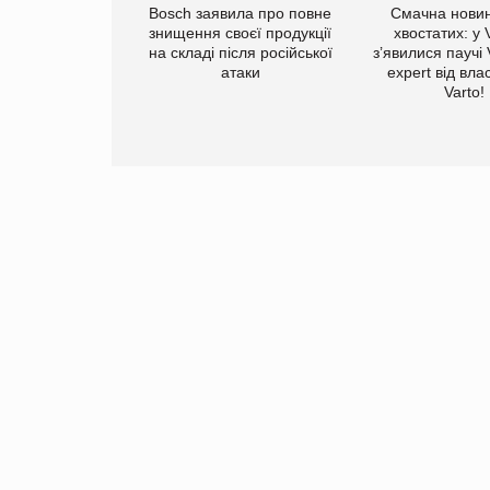
ратила понад $1
Bosch заявила про повне
Смачна новин
 маркетинг за
знищення своєї продукції
хвостатих: у
вартал
на складі після російської
з’явилися паучі
атаки
expert від вла
Varto!