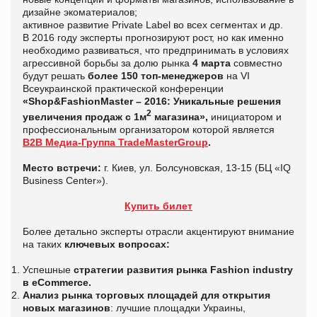
дизайне экоматериалов;
активное развитие Private Label во всех сегментах и др.
В 2016 году эксперты прогнозируют рост, но как именно
необходимо развиваться, что предпринимать в условиях
агрессивной борьбы за долю рынка
4 марта
совместно
будут решать
более 150 топ-менеджеров
на VI
Всеукраинской практической конференции
«Shop&FashionMaster – 2016: Уникальные решения
2
увеличения продаж с 1м
магазина»,
инициатором и
профессиональным организатором которой является
B2B Медиа-Группа TradeMasterGroup
.
Место встречи:
г. Киев, ул. Болсуновская, 13-15 (БЦ «IQ
Business Center»).
Купить билет
Более детально эксперты отрасли акцентируют внимание
на таких
ключевых вопросах:
Успешные
стратегии развития рынка Fashion industry
в eCommerce.
Анализ рынка торговых площадей для открытия
новых магазинов
: лучшие площадки Украины,