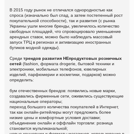
В 2015 году рынок не отличался однородностью как
спроса (изначально был спад, а затем постепенный рост
покупательной способности), так и развития (с рынка
Украины ушли многие бренды, увеличилось количество
свободных площадей, что спровоцировало уменьшение
арендных ставок, можно было наблюдать массовый
запуск ТРЦ в регионах и активизацию иностранных
бутиков модной одежды).
Среди
трендов развития НЕпродуктовых розничных
сетей
(fashion, формата drogerie, бытовой техники и
электроники, мобильных телефонов, ювелирных
изделий, парфюмерии и косметики, подарков) можно
определить:
бум отечественных брендов: появились новые марки,
создавались фирменные сети, оживились существующие
национальные операторы;
переход большого количества покупателей в Интернет,
так как онлайн-ритейлеры могут предложить более
низкие цены и комфортные условия доставки;
объединение онлайн и оффлайн торговли: розница
становится мультиканальной;
новые концепции и форматы магазинов, использование в