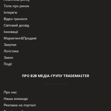
Топи про ринок
Інтерв’ю
Відео-тренінги
Світовий досвід
Інновації
Маркетинг&Продажі
Закупки
Логістика
Закон
Події
ПРО В2В МЕДІА-ГРУПУ TRADEMASTER
Про нас
Наша команда
Реклама на порталі