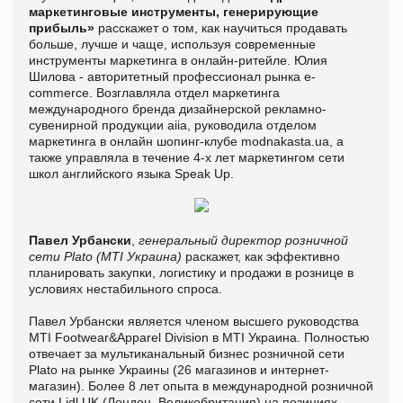
маркетинговые инструменты, генерирующие
прибыль»
расскажет о том, как научиться продавать
больше, лучше и чаще, используя современные
инструменты маркетинга в онлайн-ритейле. Юлия
Шилова - авторитетный профессионал рынка e-
commerce. Возглавляла отдел маркетинга
международного бренда дизайнерской рекламно-
сувенирной продукции aiia, руководила отделом
маркетинга в онлайн шопинг-клубе modnakasta.ua, а
также управляла в течение 4-x лет маркетингом сети
школ английского языка Speak Up.
Павел Урбански
,
генеральный директор розничной
сети Plato (MTI Украина)
раскажет, как эффективно
планировать закупки, логистику и продажи в рознице в
условиях нестабильного спроса.
Павел Урбански является членом высшего руководства
MTI Footwear&Apparel Division в MTI Украина. Полностью
отвечает за мультиканальный бизнес розничной сети
Plato на рынке Украины (26 магазинов и интернет-
магазин). Более 8 лет опыта в международной розничной
сети Lidl UK (Лондон, Великобритания) на позициях