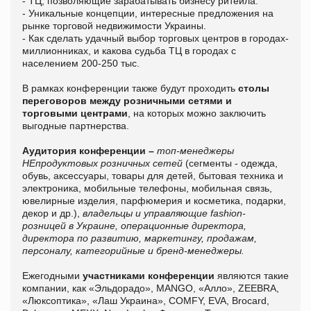
- ТЦ, позволяющие зарабатывать бизнесу ритейла.
- Уникальные концепции, интересные предложения на
рынке торговой недвижимости Украины.
- Как сделать удачный выбор торговых центров в городах-
миллионниках, и какова судьба ТЦ в городах с
населением 200-250 тыс.
В рамках конференции также будут проходить
столы
переговоров
между розничными сетями и
торговыми центрами
, на которых можно заключить
выгодные партнерства.
Аудитория конференции –
топ-менеджеры
НЕпродуктовых розничных сетей
(сегменты - одежда,
обувь, аксессуары, товары для детей, бытовая техника и
электроника, мобильные телефоны, мобильная связь,
ювелирные изделия, парфюмерия и косметика, подарки,
декор и др.),
владельцы и управляющие fashion-
розницей в Украине, операционные директора,
директора по развитию, маркетингу, продажам,
персоналу, категорийные и бренд-менеджеры.
Ежегодными
участниками конференции
являются такие
компании, как «Эльдорадо», MANGO, «Алло», ZEEBRA,
«Люксоптика», «Лаш Украина», COMFY, EVA, Brocard,