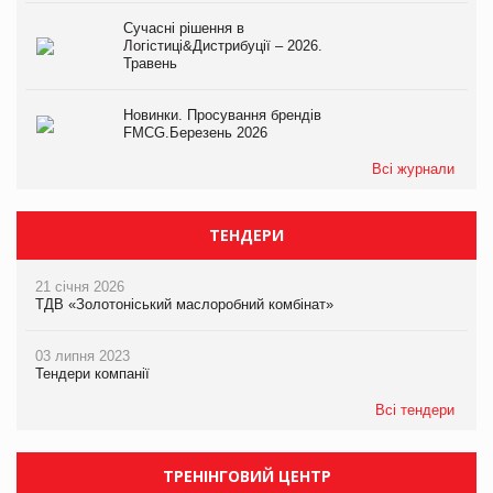
Сучасні рішення в
Логістиці&Дистрибуції – 2026.
Травень
Новинки. Просування брендів
FMCG.Березень 2026
Всі журнали
ТЕНДЕРИ
21 січня 2026
ТДВ «Золотоніський маслоробний комбінат»
03 липня 2023
Тендери компанії
Всі тендери
ТРЕНІНГОВИЙ ЦЕНТР