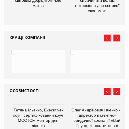
ne
світовим дефіцитом чаю
спричинити великі
матча
потрясіння для світової
економіки
КРАЩІ КОМПАНІЇ
ОСОБИСТОСТІ
,
Тетяна Ільєнко, Executive-
Олег Андрійович Івченко —
ОВ
коуч, сертифікований коуч
директор патентно-
МСС ICF, ментор для
юридичної компанії «Вайз
лідерів
Груп», консалтингової