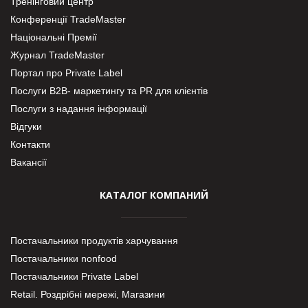
Тренінговий центр
Конференції TradeMaster
Національні Премії
Журнал TradeMaster
Портал про Private Label
Послуги В2В- маркетингу та PR для клієнтів
Послуги з надання інформації
Відгуки
Контакти
Вакансії
КАТАЛОГ КОМПАНИЙ
Постачальники продуктів харчування
Постачальники nonfood
Постачальники Private Label
Retail. Роздрібні мережі, Магазини