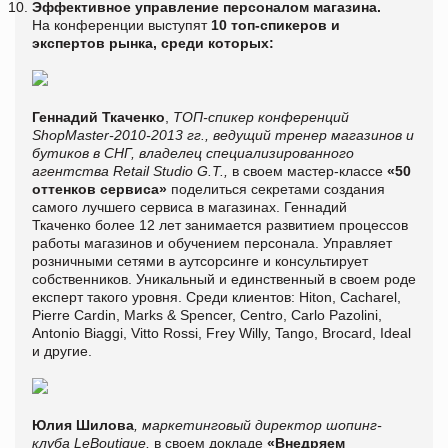
Эффективное управление персоналом магазина.
На конференции выступят
10 топ-спикеров и
экспертов рынка, среди которых:
Геннадий Ткаченко
,
ТОП-спикер конференций
ShopMaster-2010-2013 гг., ведущий тренер магазинов и
бутиков в СНГ, владелец специализированного
агентства Retail Studio G.T.,
в своем мастер-классе
«50
оттенков сервиса»
поделиться секретами создания
самого лучшего сервиса в магазинах. Геннадий
Ткаченко более 12 лет занимается развитием процессов
работы магазинов и обучением персонала. Управляет
розничными сетями в аутсорсинге и консультирует
собственников. Уникальный и единственный в своем роде
експерт такого уровня. Среди клиентов: Hiton, Cacharel,
Pierre Cardin, Marks & Spencer, Centro, Carlo Pazolini,
Antonio Biaggi, Vitto Rossi, Frey Willy, Tango, Brocard, Ideal
и другие.
Юлия Шилова
, маркетинговый директор шопинг-
клуба LeBoutique,
в своем докладе
«Внедряем