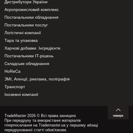
Дистрибутори України
Агропромисловий комплекс
Постачальники обладнання
Постачальники послуг
Логістичні компанії
Тара та упаковка
Харчові добавки. Інгредієнти.
Постачальники IT-рішень
Складське обладнання
HoReCa
ЗМІ, Агенції, реклама, поліграфія
Транспорт
Іноземні компанії
TradeMaster 2026 © Всі права захищені.
При передруку та використанні матеріалів
гіперпосилання на Trademaster.ua у першому абзаці
передрукованої статті обов'язкове.