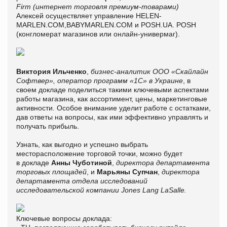
Firm (интернет торговля премиум-товарами)
Алексей осуществляет управление HELEN-
MARLEN.COM,BABYMARLEN.COM и POSH.UA. POSH
(конгломерат магазинов или онлайн-универмаг).
Виктория Ильченко
,
бизнес-аналитик ООО «Скайлайн
Софтвер»,
оператор программ «1С» в Украине
, в
своем докладе поделиться такими ключевыми аспектами
работы магазина, как ассортимент, цены, маркетинговые
активности. Особое внимание уделит работе с остатками,
дав ответы на вопросы, как ими эффективно управлять и
получать прибыль.
Узнать, как выгодно и успешно выбрать
месторасположение торговой точки, можно будет
в докладе
Анны Чуботиной
,
директора департамента
торговых площа
дей
, и
Марьяны
Супчан
,
директора
департамента отдела исследований
исследовательской компании Jones Lang LaSalle.
Ключевые вопросы доклада: