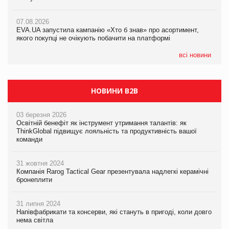
07.08.2026
Varto Paw expert від власної ТМ Varto!
Франція заборонила рекламні дзвінки без згоди клієнтів
07.08.2026
EVA.UA запустила кампанію «Хто б знав» про асортимент,
05.08.2026
якого покупці не очікують побачити на платформі
Мережа супермаркетів VARUS купує мережу магазинів
формату convenience store КОЛО: об’єднана компанія
налічуватиме 374 магазини
всі новини
НОВИНИ B2B
03 березня 2026
Освітній бенефіт як інструмент утримання талантів: як
ThinkGlobal підвищує лояльність та продуктивність вашої
команди
31 жовтня 2024
Компанія Rarog Tactical Gear презентувала надлегкі керамічні
бронеплити
31 липня 2024
Напівфабрикати та консерви, які стануть в пригоді, коли довго
нема світла