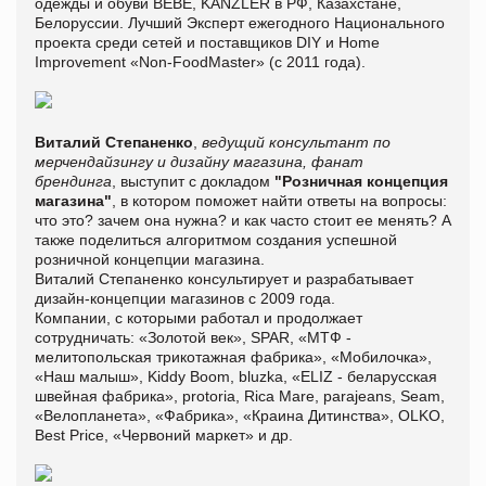
одежды и обуви BEBE, KANZLER в РФ, Казахстане,
Белоруссии. Лучший Эксперт ежегодного Национального
проекта среди сетей и поставщиков DIY и Home
Improvement «Non-FoodMaster» (с 2011 года).
Виталий Степаненко
,
ведущий консультант по
мерчендайзингу и дизайну магазина, фанат
брендинга
, выступит с докладом
"Розничная концепция
магазина"
, в котором поможет найти ответы на вопросы:
что это? зачем она нужна? и как часто стоит ее менять? А
также поделиться алгоритмом создания успешной
розничной концепции магазина.
Виталий Степаненко консультирует и разрабатывает
дизайн-концепции магазинов с 2009 года.
Компании, с которыми работал и продолжает
сотрудничать: «Золотой век», SPAR, «МТФ -
мелитопольская трикотажная фабрика», «Мобилочка»,
«Наш малыш», Kiddy Boom, bluzka, «ELIZ - беларусская
швейная фабрика», protoria, Rica Mare, parajeans, Seam,
«Велопланета», «Фабрика», «Краина Дитинства», OLKO,
Best Price, «Червоний маркет» и др.