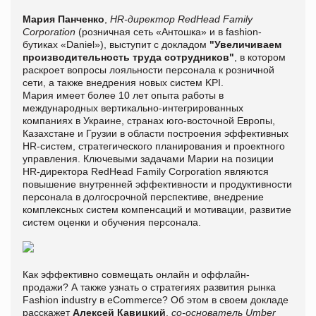
Мария Панченко
,
HR-директор RedHead Family
Corporation
(розничная сеть «Антошка» и в fashion-
бутиках «Daniel»), выступит с докладом
"Увеличиваем
производительность труда сотрудников"
, в котором
раскроет вопросы лояльности персонала к розничной
сети, а также внедрения новых систем KPI.
Мария имеет более 10 лет опыта работы в
международных вертикально-интегрированных
компаниях в Украине, странах юго-восточной Европы,
Казахстане и Грузии в области построения эффективных
HR-систем, стратегического планирования и проектного
управления. Ключевыми задачами Марии на позиции
HR-директора RedHead Family Corporation являются
повышение внутренней эффективности и продуктивности
персонала в долгосрочной перспективе, внедрение
комплексных систем компенсаций и мотивации, развитие
систем оценки и обучения персонала.
Как эффективно совмещать онлайн и оффлайн-
продажи? А также узнать о стратегиях развития рынка
Fashion industry в eCommerce? Об этом в своем докладе
расскажет
Алексей Кавицкий
,
со-основатель Umber