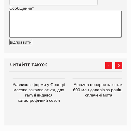
Сообщение
*
ЧИТАЙТЕ ТАКОЖ
і
Равликові ферми у Франції
Amazon поверне клієнтам
масово закриваються, для
600 млн доларів за раніше
галузі видався
сплачені мита
катастрофічний сезон