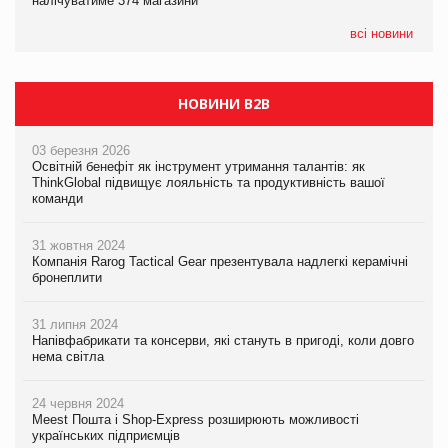
налічуватиме 374 магазини
Millennium
всі новини
НОВИНИ B2B
03 березня 2026
Освітній бенефіт як інструмент утримання талантів: як
ThinkGlobal підвищує лояльність та продуктивність вашої
команди
31 жовтня 2024
Компанія Rarog Tactical Gear презентувала надлегкі керамічні
бронеплити
31 липня 2024
Напівфабрикати та консерви, які стануть в пригоді, коли довго
нема світла
24 червня 2024
Meest Пошта і Shop-Express розширюють можливості
українських підприємців