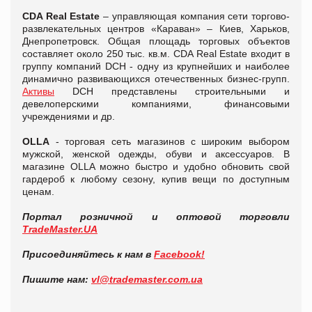
CDA Real Estate
– управляющая компания сети торгово-
развлекательных центров «Караван» – Киев, Харьков,
Днепропетровск. Общая площадь торговых объектов
составляет около 250 тыс. кв.м. CDA Real Estate входит в
группу компаний DCH - одну из крупнейших и наиболее
динамично развивающихся отечественных бизнес-групп.
Активы
DCH представлены строительными и
девелоперскими компаниями, финансовыми
учреждениями и др.
OLLA
- торговая сеть магазинов с широким выбором
мужской, женской одежды, обуви и аксессуаров. В
магазине OLLA можно быстро и удобно обновить свой
гардероб к любому сезону, купив вещи по доступным
ценам.
Портал розничной и оптовой торговли
TradeMaster.UA
Присоединяйтесь к нам в
Facebook!
Пишите нам:
vl@trademaster.com.ua