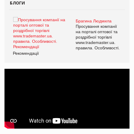
БЛОГИ
Брагина Людмила
ї
Просування компанії
а
на порталі оптової та
роздрібної торгівлі
www.trademaster.ua.
і.
правила. Особливості.
Рекомендації
Ре