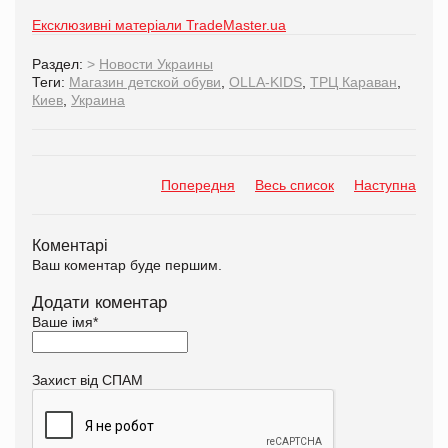
Ексклюзивні матеріали TradeMaster.ua
Раздел:
>
Новости Украины
Теги:
Магазин детской обуви
,
OLLA-KIDS
,
ТРЦ Караван
,
Киев
,
Украина
Попередня
Весь список
Наступна
Коментарі
Ваш коментар буде першим.
Додати коментар
Ваше імя
*
Захист від СПАМ