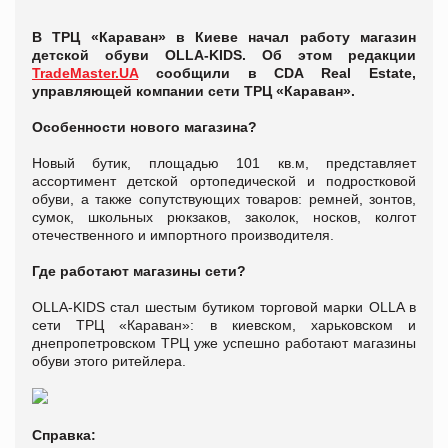
В ТРЦ «Караван» в Киеве начал работу магазин
детской обуви OLLA-KIDS. Об этом редакции
TradeMaster.UA
сообщили в CDA Real Estate,
управляющей компании сети ТРЦ «Караван».
Особенности нового магазина?
Новый бутик, площадью 101 кв.м, представляет
ассортимент детской ортопедической и подростковой
обуви, а также сопутствующих товаров: ремней, зонтов,
сумок, школьных рюкзаков, заколок, носков, колгот
отечественного и импортного производителя.
Где работают магазины сети?
OLLA-KIDS стал шестым бутиком торговой марки OLLA в
сети ТРЦ «Караван»: в киевском, харьковском и
днепропетровском ТРЦ уже успешно работают магазины
обуви этого ритейлера.
Справка: