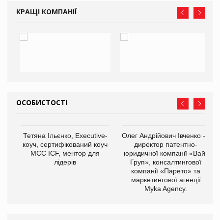
КРАЩІ КОМПАНІЇ
ОСОБИСТОСТІ
,
Тетяна Ільєнко, Executive-
Олег Андрійович Івченко —
ОВ
коуч, сертифікований коуч
директор патентно-
МСС ICF, ментор для
юридичної компанії «Вайз
лідерів
Груп», консалтингової
компанії «Парето» та
маркетингової агенції
Myka Agency.