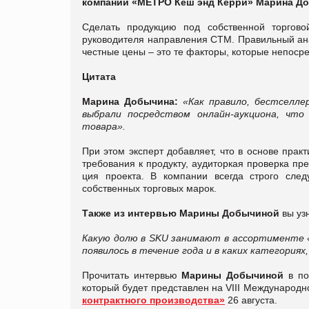
компании «МЕТРО Кеш энд Керри» Марина Д
Сделать продукцию под собственной торгово
руководителя направления СТМ. Правильный ана
честные цены – это те факторы, которые непо­ср
Цитата
Марина Добычина:
«Как правило, бестсел­л
выбрали посредством он­лайн­-аукциона, ч
товара».
При этом эксперт добавляет, что в основе пра
тре­бования к продукту, аудитор­кая проверка п
ция проекта. В компании всегда строго след
собственных торго­вых марок.
Также из интервью
Марины Добычиной
вы уз
Какую долю в SKU занимают в ассортименте «М
появилось в течение года и в каких категори
Прочитать
интервью
Марины Добычиной
в п
который будет представлен на VIII Международ
контрактного производства»
26 августа.