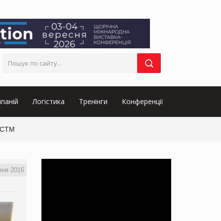
паній
Логістика
Тренінги
Конференції
 СТМ
пня 2016