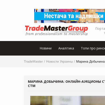
Порта
Новини
Аналітика
Топи про рино
TradeMaster
Новости Украины
Марина Добычина:
МАРИНА ДОБЫЧИНА: ОНЛАЙН-АУКЦИОНЫ С
СТМ