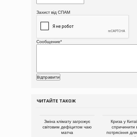
Захист від СПАМ
Сообщение
*
ЧИТАЙТЕ ТАКОЖ
ує виробника
Зміна клімату загрожує
Криза у Кита
добавок Thorne
світовим дефіцитом чаю
спричинити 
матча
потрясіння для 