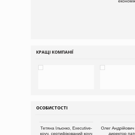
економі
КРАЩІ КОМПАНІЇ
ОСОБИСТОСТІ
арас Ігорович,
Тетяна Ільєнко, Executive-
Олег Андрійович
иробництва ТОВ
коуч, сертифікований коуч
директор пат