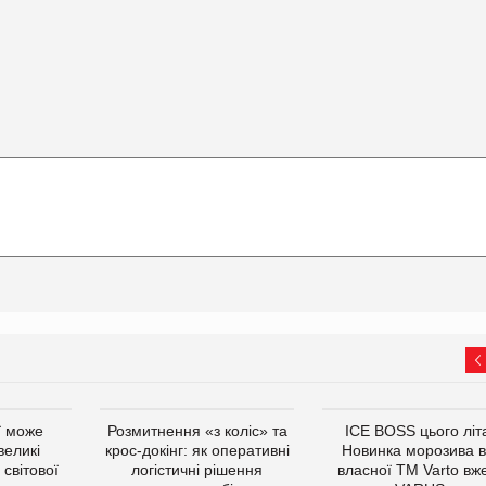
ї може
Розмитнення «з коліс» та
ICE BOSS цього літ
великі
крос-докінг: як оперативні
Новинка морозива в
світової
логістичні рішення
власної ТМ Varto вж