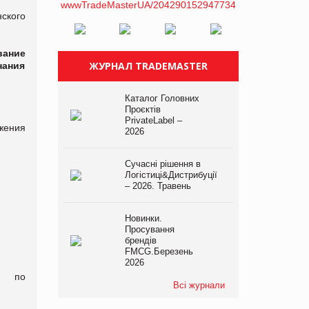
нского
вание
ЖУРНАЛ TRADEMASTER
нания
Каталог Головних
Проєктів
PrivateLabel –
жения
2026
Сучасні рішення в
Логістиці&Дистрибуції
– 2026. Травень
Новинки.
Просування
брендів
FMCG.Березень
2026
е по
Всі журнали