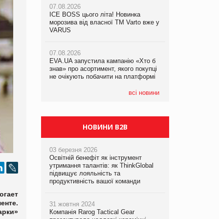
07.08.2026
ICE BOSS цього літа! Новинка
06.08.2026
07.08.2026
морозива від власної ТМ Varto вже у
Смачна новинка для хвостатих: у
Франція заборонила рекламні дзвінки
VARUS
VARUS з’явилися паучі Varto Paw
без згоди клієнтів
expert від власної ТМ Varto!
07.08.2026
EVA.UA запустила кампанію «Хто б
05.08.2026
знав» про асортимент, якого покупці
Мережа супермаркетів VARUS купує
не очікують побачити на платформі
мережу магазинів формату
convenience store КОЛО: об’єднана
компанія налічуватиме 374 магазини
всі новини
НОВИНИ B2B
03 березня 2026
Освітній бенефіт як інструмент
утримання талантів: як ThinkGlobal
підвищує лояльність та
продуктивність вашої команди
огает
енте.
31 жовтня 2024
арки»
Компанія Rarog Tactical Gear