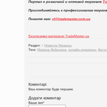
Портал о розничной и оптовой торговле
Tr
Присоединяйтесь к профессионалам торго
Пишите нам:
vl@trademaster.com.ua
Ексклюзивні матеріали TradeMaster.ua
Раздел:
>
Новости Украины
Теги:
Марина Добычина
,
онлайн-аукционы
,
бест
Коментарі
Ваш коментар буде першим.
Додати коментар
Ваше імя
*