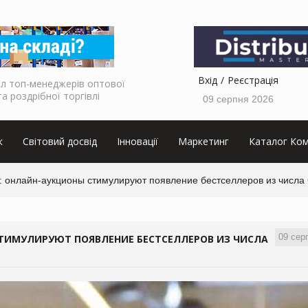
Вхід
Реєстрація
л топ-менеджерів оптової
та роздрібної торгівлі
09 серпня 2026
к
Світовий досвід
Інновації
Маркетинг
Каталог Ком
 онлайн-аукционы стимулируют появление бестселлеров из числа
09 сер
ТИМУЛИРУЮТ ПОЯВЛЕНИЕ БЕСТСЕЛЛЕРОВ ИЗ ЧИСЛА