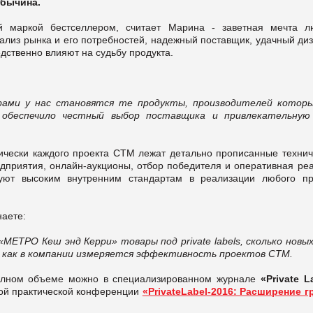
обычина.
й маркой бестселле­ром, считает Марина - заветная мечта л
лиз рынка и его потребно­стей, надежный поставщик, удачный диз
едственно влияют на судьбу продукта.
ерами у нас становятся те про­дукты, производителей котор
то обеспечило честный выбор поставщика и привлекательную
ктически каждого проекта СТМ лежат детально прописанные технич
редприятия, онлайн­-аукционы, отбор победителя и оперативная ре
уют высоким внутренним стандартам в реализации любо­го пр
наете:
ЕТРО Кеш энд Керри» товары под private labels, сколько новы
ях, как в компании измеряется эффективность проектов СТМ.
олном объеме можно в специализированном журнале
«Private L
ной практической конференции
«PrivateLabel-2016: Расширение г