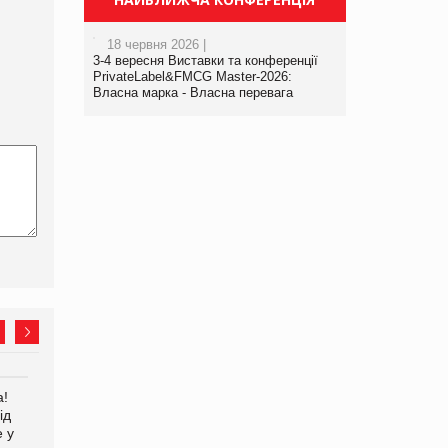
18 червня 2026 |
3-4 вересня Виставки та конференції
PrivateLabel&FMCG Master-2026:
Власна марка - Власна перевага
а!
EVA.UA запустила
Kraft Heinz скоротила
ід
кампанію «Хто б знав» про
збиток у першому півріччі
е у
асортимент, якого покупці