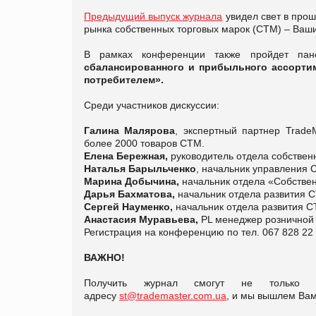
Предыдущий выпуск журнала
увидел свет в прош
рынка собственных торговых марок (СТМ) – Ваши
В рамках конференции также пройдет панел
сбалансированного и прибыльного ассортим
потребителем».
Среди участников дискуссии:
Галина Малярова
, экспертный партнер Trade
более 2000 товаров СТМ.
Елена Бережная,
руководитель отдела собствен
Наталья Барыльченко
, начальник управления 
Марина Добычина,
начальник отдела «Собствен
Дарья Бахматова,
начальник отдела развития С
Сергей Науменко,
начальник отдела развития 
Анастасия Муравьева,
PL менеджер розничной 
Регистрация на конференцию по тел. 067 828 22
ВАЖНО!
Получить журнал смогут не только уч
адресу
st@trademaster.com.ua
, и мы вышлем Ва