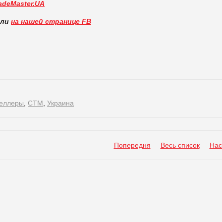
adeMaster.UA
вли
на нашей странице FB
селлеры
,
СТМ
,
Украина
Попередня
Весь список
Нас