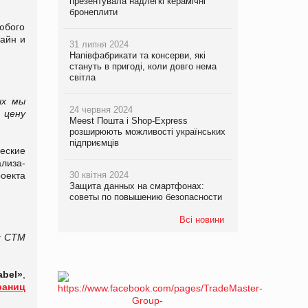
презентувала надлегкі керамічні
бронеплити
юбого
айн и
31 липня 2024
Напівфабрикати та консерви, які
стануть в пригоді, коли довго нема
світла
ых мы
24 червня 2024
 цену
Meest Пошта і Shop-Express
розширюють можливості українських
підприємців
еские
ализа­
оекта
30 квітня 2024
Защита данных на смартфонах:
советы по повышению безопасности
Всі новини
х СТМ
abel»
,
раниц