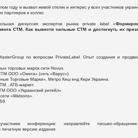
лом году и вызвал живой отклик и интерес у всех участников украи
х партнеров и коллег.
ьная дискуссия экспертов рынка private label «
Формиро
ента СТМ. Как вывести сильные СТМ и достигнуть их приз
MasterGroup по вопросам PrivateLabel. Опыт создания и продви
ных торговых марок сети Novus.
СТМ ООО «Омега» (сеть «Варус»).
ные Торговые Марки», Метро Кеш енд Кери Украина.
ТМ , АТБ-маркет.
СТМ ООО «Украинский ритейл».
сети «Watsons».
 59.
астники конференции: направляйте письмо-обращени
м печатную версию издания.