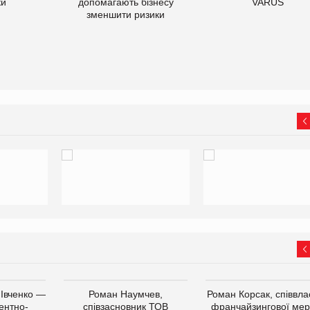
ки
допомагають бізнесу
VARUS
зменшити ризики
 Івченко —
Роман Наумчев,
Роман Корсак, співвла
ентно-
співзасновник ТОВ
франчайзингової мер