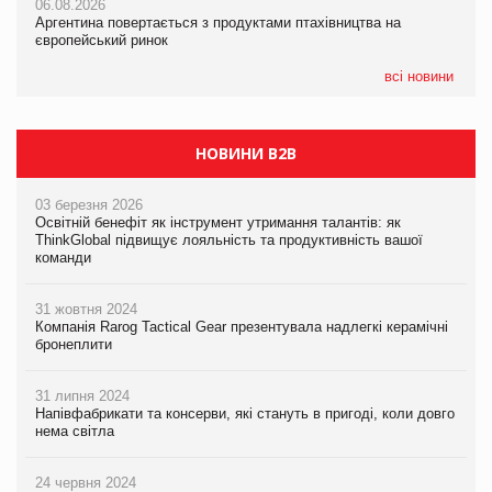
06.08.2026
06.08.2026
Смачне поповнення дитячого меню: у VARUS з’явилися
Аргентина повертається з продуктами птахівництва на
Аргентина повертається з продуктами птахівництва на
новинки від ТМ ТОКЕРИ
європейський ринок
європейський ринок
05.08.2026
всі новини
Сергій Лісунов про заморожені хлібобулочні вироби на
PrivateLabel&FMCG Master 2026
НОВИНИ B2B
03 березня 2026
Освітній бенефіт як інструмент утримання талантів: як
ThinkGlobal підвищує лояльність та продуктивність вашої
команди
31 жовтня 2024
Компанія Rarog Tactical Gear презентувала надлегкі керамічні
бронеплити
31 липня 2024
Напівфабрикати та консерви, які стануть в пригоді, коли довго
нема світла
24 червня 2024