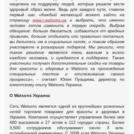
нацелена на поддержку людей, которые решили вести
здоровый образ жизни. Ведь для каждого пути, главное
первый шаг. «
Каждый желающий может зайти на
страницу
www.r.watsons.ua
и выбрать, что именно
человек готов изменить в первую очередь. Выбрав
обещание: больше двигаться, избавиться от вредных
привычек, больше отдыхать или правильно питаться,
вы делитесь им в социальных сетях, и таким образом
участвуете в розыгрыше подарков. Мы решили, что
такое решение является очень важным в жизни
каждого человека, и нуждается в поддержке. Также
участники получат дополнительные скидки на товары
для красоты и здоровья в Watsons за прохождение
специальных тестов и отслеживание своего
прогресса
», - считает Юлия Пузырева, директор по
клиентскому опыту Watsons Украина.
О
Watsons
Украина
Сеть Watsons является одной из крупнейших розничных
сетей торговли товарами для красоты и здоровья в
Украине. Компания осуществляет управление более чем
400 магазинов и 27 аптек в 112 городах страны. Более
3,500 сотрудников обслуживают около 3 млн.
потребителей ежемесячно. С 2008 года Watsons Украина