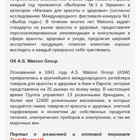
каждый год признается «Выбором №1 в Украине» в
категории «Магазин для красоты и здоровья» (согласно
исследованию Международного фестиваля-конкурса №1
«Выбор года»). В течение многих лет Watsons задаёт
стандарты на рынке красоты и здоровья, предоставляя
персонализированные рекомендации и консультации в
сфере красоты, здоровья и ухода, предлагая широкий
ассортимент продукции, помогая клиентам хорошо
выглядеть и каждый прекрасно себя чувствовать.
Об
A
.
S
.
Watson Group
Основанная в 1841 году A.S. Watson Group (ASW)
превратилась в крупнейшего международного ритейлера
товаров для красоты и здоровья в Азии и Европе, которая
представлена на 25 рынках по всему миру. В настоящее
время Группа управляет 13 розничными брендами, с
более чем 12400 розничными магазинами, в которых
продаётся гамма товаров от красоты и здоровья, элитной
парфюмерии и косметики до собственных продуктов
питания, электрических приборов и электроники, а так же
марочных вин.
Портал о розничной и оптовой торговле
TradeMaster.UA