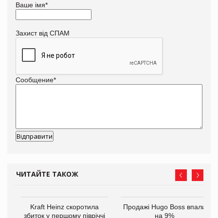
Ваше імя
*
Захист від СПАМ
Сообщение
*
ЧИТАЙТЕ ТАКОЖ
ам
Kraft Heinz скоротила
Продажі Hugo Boss впали
іше
збиток у першому півріччі
на 9%