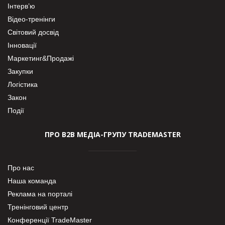
Інтерв’ю
Відео-тренінги
Світовий досвід
Інновації
Маркетинг&Продажі
Закупки
Логістика
Закон
Події
ПРО В2В МЕДІА-ГРУПУ TRADEMASTER
Про нас
Наша команда
Реклама на порталі
Тренінговий центр
Конференції TradeMaster