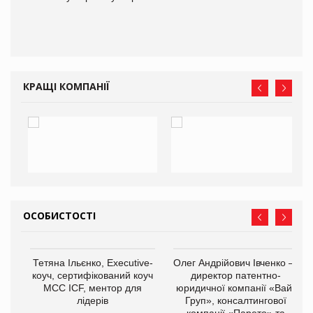
КРАЩІ КОМПАНІЇ
ОСОБИСТОСТІ
,
Тетяна Ільєнко, Executive-
Олег Андрійович Івченко —
ОВ
коуч, сертифікований коуч
директор патентно-
МСС ICF, ментор для
юридичної компанії «Вайз
лідерів
Груп», консалтингової
компанії «Парето» та