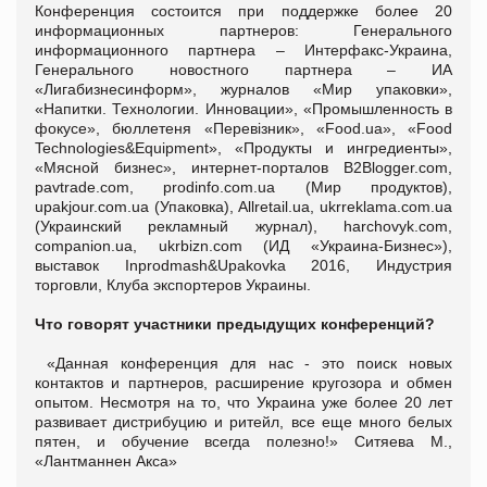
Конференция состоится при поддержке более 20
информационных партнеров: Генерального
информационного партнера – Интерфакс-Украина,
Генерального новостного партнера – ИА
«Лигабизнесинформ», журналов «Мир упаковки»,
«Напитки. Технологии. Инновации», «Промышленность в
фокусе», бюллетеня «Перевізник», «Food.ua», «Food
Technologies&Equipment», «Продукты и ингредиенты»,
«Мясной бизнес», интернет-порталов B2Blogger.com,
pavtrade.com, prodinfo.com.ua (Мир продуктов),
upakjour.com.ua (Упаковка), Allretail.ua, ukrreklama.com.ua
(Украинский рекламный журнал), harchovyk.com,
companion.ua, ukrbizn.com (ИД «Украина-Бизнес»),
выставок Inprodmash&Upakovka 2016, Индустрия
торговли, Клуба экспортеров Украины.
Что говорят участники предыдущих конференций?
«Данная конференция для нас - это поиск новых
контактов и партнеров, расширение кругозора и обмен
опытом. Несмотря на то, что Украина уже более 20 лет
развивает дистрибуцию и ритейл, все еще много белых
пятен, и обучение всегда полезно!» Ситяева М.,
«Лантманнен Акса»