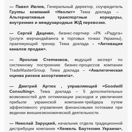
—
Павел Ивлев,
Генеральный директор, соучредитель
Группы компаний «Неолит»
Тема доклада –
Альтернативные транспортн
ые коридоры,
внутренние и международные Ж/Д перевозки.
—
Сергей Даценко,
бизнес-партнер «РК «Радуга»
(услуги мерчандайзинга в торговых точках Украины),
практикующий тренер. Тема доклада –
«Активация
каналов продаж».
—
Ярослав Степченков,
ведущий эксперт по
системному построению бизнес-процессов компании
TradeMasterGroup. Тема доклада –
«Аналитическая
оценка рисков ассортимента».
—
Дмитрий Артюх , управляющий «Goodwill
Consulting».
Тема доклада – 5 дополнительных
возможностей для оптимизации расходов и увеличения
прибыли украинской компании-трейдера путем
эффективного управления финансовыми потоками при
ведении внешнеэкономической деятельности.
—
Николай Заруцкий,
начальник отдела традиционной
дистрибуции компании
«Хенкель Баутехник Украина»,