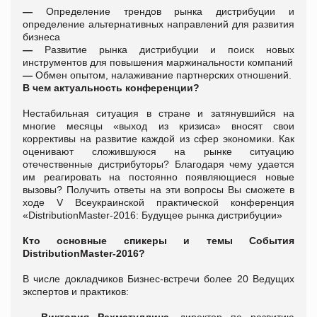
—
Определение трендов рынка дистрибуции и
определение альтернативных направлений для развития
бизнеса
—
Развитие рынка дистрибуции и поиск новых
инструментов для повышения маржинальности компаний
—
Обмен опытом, налаживание партнерских отношений.
В чем актуальность конференции?
Нестабильная ситуация в стране и затянувшийся на
многие месяцы «выход из кризиса» вносят свои
коррективы на развитие каждой из сфер экономики. Как
оценивают сложившуюся на рынке ситуацию
отечественные дистрибуторы? Благодаря чему удается
им реагировать на постоянно появляющиеся новые
вызовы? Получить ответы на эти вопросы Вы сможете в
ходе V Всеукраинской практической конференция
«DistributionMaster-2016: Будущее рынка дистрибуции»
Кто основные спикеры и темы События
DistributionMaster-2016?
В числе докладчиков Бизнес-встречи более 20 Ведущих
экспертов и практиков:
—
Виктория Рахматуллина,
директор по развитию