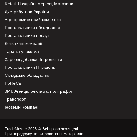
Retail. Роздрібні мережі, Магазини
Дистрибутори України
Агропромисловий комплекс
Постачальники обладнання
Постачальники послуг
Логістичні компанії
Тара та упаковка
Харчові добавки. Інгредієнти.
Постачальники IT-рішень
Складське обладнання
HoReCa
ЗМІ, Агенції, реклама, поліграфія
Транспорт
Іноземні компанії
TradeMaster 2026 © Всі права захищені.
При передруку та використанні матеріалів