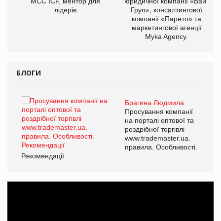
МСС ICF, ментор для
юридичної компанії «Вайз
лідерів
Груп», консалтингової
компанії «Парето» та
маркетингової агенції
Myka Agency.
БЛОГИ
Брагина Людмила
ї
Просування компанії
а
на порталі оптової та
роздрібної торгівлі
www.trademaster.ua.
і.
правила. Особливості.
Рекомендації
Ре