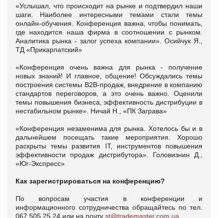
«Услышал, что происходит на рынке и подтвердил наши
шаги. Наиболее интересными темами стали темы
онлайн-обучения. Конференция важна, чтобы понимать,
где находится наша фирма в соотношении с рынком.
Аналитика рынка - залог успеха компании». Осийчук Я.,
ТД «Прикарпатский»
«Конференция очень важна для рынка - получение
новых знаний! И главное, общение! Обсуждались темы
построения системы В2В-продаж, внедрение в компанию
стандартов переговоров, а это очень важно. Оценили
темы повышения бизнеса, эффективность дистрибуции в
нестабильном рынке». Ничай Н., «ПК Заграва»
«Конференция незаменима для рынка. Хотелось бы и в
дальнейшем посещать такие мероприятия. Хорошо
раскрыты темы развития IТ, инструментов повышения
эффективности продаж дистрибутора». Головизнин Д.,
«Юг-Экспресс»
Как зарегистрироваться на к
онференци
ю?
По вопросам участия в конференции и
информационного сотрудничества обращайтесь по тел.
067 505 25 24 или на почту
st@trademaster.com.ua
.