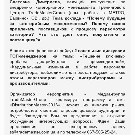
Светлана Дмитриева,
ведущий консультант по
внедрению категорийного менеджмента Тренингового
Центра TradeMasterGroup (опыт работы в METRO,
Барвинок, OBI, др.). Тема доклада -
«Почему будущее
за категорийным менеджментом? Почему важно
привлекать поставщиков к процессу пересмотра
категории? Что это дает сети, покупателю и
поставщику?»
В рамках конференции пройдут
2 панельные дискуссии
ТОП-менеджеров
на темы: «Решение ключевых
проблем дистрибуторов и производителей»;
«Кардинальные изменения в работе персонала
дистрибутора, необходимые для роста продаж», а также
столы переговоров между дистрибуторами и
производителями.
Организатор мероприятия - Медиа-группа
TradeMasterGroup – формирует программу и темы
«DistributionMaster-2016», исходя из анализа рынка,
потребностей клиентов, опросов целевой аудитории, и
будет благодарен Вам за предложения и открытое
обсуждение интересующих вопросов. Ждем Ваши
предложения по электронному адресу
st@trademaster.com.ua и по телефону 067-505-25-24.