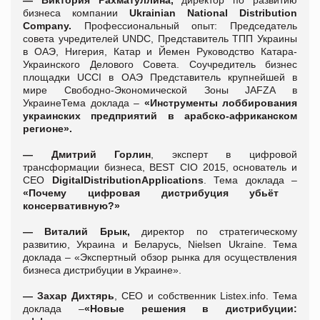
бизнеса компании
Ukrainian National Distribution
Company.
Профессиональный опыт: Председатель
совета учредителей UNDC, Представитель ТПП Украины
в ОАЭ, Нигерия, Катар и Йемен Руководство Катара-
Украинского Делового Совета. Соучредитель бизнес
площадки UCCI в ОАЭ Представитель крупнейшей в
мире Свободно-Экономической Зоны JAFZA в
УкраинеТема доклада –
«Инструменты лоббирования
украинских предприятий в арабско-африканском
регионе».
—
Дмитрий Горлин
, эксперт в цифровой
трансформации бизнеса, BEST CIO 2015, основатель и
CEO
Digital
Distribution
Applications
. Тема доклада –
«
Почему цифровая дистрибуция убьёт
консервативную?»
—
Виталий Брык,
директор по стратегическому
развитию, Украина и Беларусь, Nielsen Ukraine. Тема
доклада – «Экспертный обзор рынка для осуществления
бизнеса дистрибуции в Украине».
—
Захар Дихтярь
, СEO и собственник Listex.info. Тема
доклада –
«Новые решения в дистрибуции: