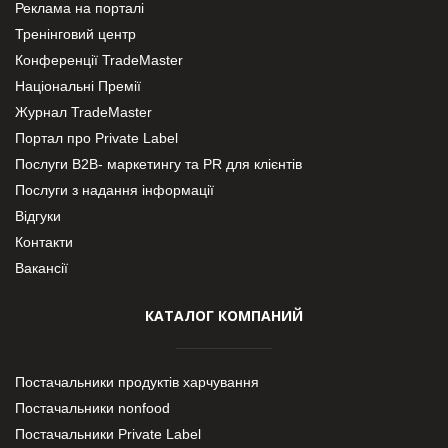
Реклама на порталі
Тренінговий центр
Конференції TradeMaster
Національні Премії
Журнал TradeMaster
Портал про Private Label
Послуги В2В- маркетингу та PR для клієнтів
Послуги з надання інформації
Відгуки
Контакти
Вакансії
КАТАЛОГ КОМПАНИЙ
Постачальники продуктів харчування
Постачальники nonfood
Постачальники Private Label