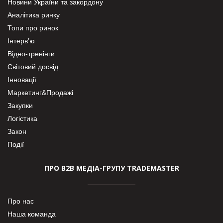
Новини України та закордону
Аналітика ринку
Топи про ринок
Інтерв’ю
Відео-тренінги
Світовий досвід
Інновації
Маркетинг&Продажі
Закупки
Логістика
Закон
Події
ПРО В2В МЕДІА-ГРУПУ TRADEMASTER
Про нас
Наша команда