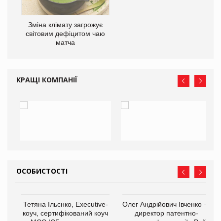
Зміна клімату загрожує
ne
світовим дефіцитом чаю
матча
КРАЩІ КОМПАНІЇ
ОСОБИСТОСТІ
,
Тетяна Ільєнко, Executive-
Олег Андрійович Івченко —
ОВ
коуч, сертифікований коуч
директор патентно-