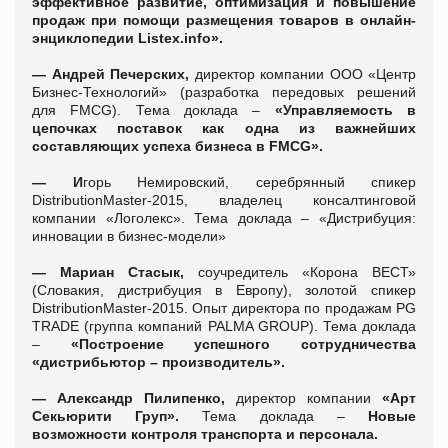
эффективное развитие, оптимизация и повышение
продаж при помощи размещения товаров в онлайн-
энциклопедии
L
istex.info»
.
—
Андрей Печерских,
директор компании ООО «Центр
Бизнес-Технологий» (разработка передовых решений
для FMCG). Тема доклада –
«Управляемость в
цепочках поставок как одна из важнейших
составляющих успеха бизнеса в FMC
G
».
— И
горь Немировский, серебрянный спикер
DistributionMaster-2015, владелец консалтинговой
компании «Логолекс». Тема доклада – «Дистрибуция:
инновации в бизнес-модели»
—
Мариан Стасык,
соучредитель «Корона ВЕСТ»
(Словакия, дистрибуция в Европу), золотой спикер
DistributionMaster-2015. Опыт директора по продажам PG
TRADE (группа компаний PALMA GROUP). Тема доклада
–
«Построение успешного сотрудничества
«дистрибьютор – производитель».
—
Александр Пилипенко,
директор компании
«Арт
Секьюрити Груп».
Тема доклада –
Новые
возможности контроля транспорта и персонала.