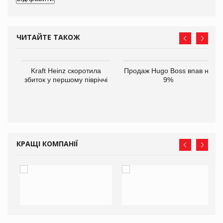
ЧИТАЙТЕ ТАКОЖ
ам
Kraft Heinz скоротила
Продаж Hugo Boss впав на
іше
збиток у першому півріччі
9%
КРАЩІ КОМПАНІЇ