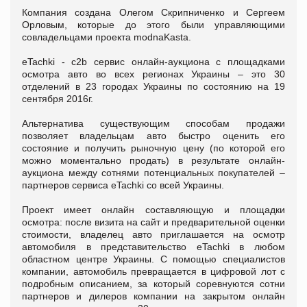
Компания создана Олегом Скрипниченко и Сергеем
Орловым, которые до этого были управляющими
совладельцами проекта modnaKasta.
eTachki - c2b сервис онлайн-аукциона с площадками
осмотра авто во всех регионах Украины – это 30
отделений в 23 городах Украины по состоянию на 19
сентября 2016г.
Альтернатива существующим способам продажи
позволяет владельцам авто быстро оценить его
состояние и получить рыночную цену (по которой его
можно моментально продать) в результате онлайн-
аукциона между сотнями потенциальных покупателей –
партнеров сервиса eTachki со всей Украины.
Проект имеет онлайн составляющую и площадки
осмотра: после визита на сайт и предварительной оценки
стоимости, владелец авто приглашается на осмотр
автомобиля в представительство eTachki в любом
областном центре Украины. С помощью специалистов
компании, автомобиль превращается в цифровой лот с
подробным описанием, за который соревнуются сотни
партнеров и дилеров компании на закрытом онлайн