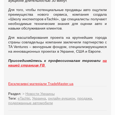
аукционе длительностью 30 минут.
Для того, чтобы потенциальные продавцы авто ощутили
преимущества нового сервиса, компания создала
«Школу инспекторов eTachki», где специалисты получают
необходимые технические знания для оценки авто и
навыки обслуживания клиентов.
Для масштабирования проекта на крупнейшие города
страны совладельцы компании заключили партнерство с
TA Ventures – венчурным фондом, специализирующимся
на инновационных проектах в Украине, США и Европе.
Присоединяйтесь к профессионалам торговли
на
нашей странице FB
Ексклюзивні матеріали TradeMaster.ua
Раздел:
>
Новости Украины
Теги:
eTachki
,
Украина
,
онлайн-аукцион
,
продажа
,
подержанные автомобили