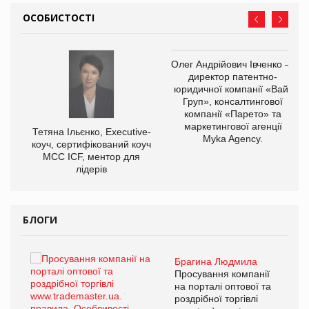
ОСОБИСТОСТІ
Олег Андрійович Івченко —
директор патентно-
юридичної компанії «Вайз
Груп», консалтингової
компанії «Парето» та
маркетингової агенції
,
Тетяна Ільєнко, Executive-
Myka Agency.
ОВ
коуч, сертифікований коуч
МСС ICF, ментор для
лідерів
БЛОГИ
Брагина Людмила
ї
Просування компанії
а
на порталі оптової та
роздрібної торгівлі