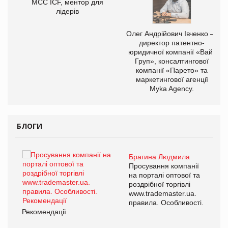
МСС ICF, ментор для
лідерів
,
Олег Андрійович Івченко —
ОВ
директор патентно-
юридичної компанії «Вайз
Груп», консалтингової
компанії «Парето» та
маркетингової агенції
Myka Agency.
БЛОГИ
Брагина Людмила
ї
Просування компанії
а
на порталі оптової та
роздрібної торгівлі
www.trademaster.ua.
і.
правила. Особливості.
Рекомендації
Ре