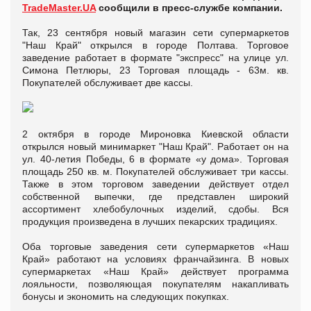
TradeMaster.UA
сообщили в пресс-службе компании.
Так, 23 сентября новый магазин сети супермаркетов
"Наш Край" открылся в городе Полтава. Торговое
заведение работает в формате "экспресс" на улице ул.
Симона Петлюры, 23 Торговая площадь - 63м. кв.
Покупателей обслуживает две кассы.
2 октября в городе Мироновка Киевской области
открылся новый минимаркет "Наш Край". Работает он на
ул. 40-летия Победы, 6 в формате «у дома». Торговая
площадь 250 кв. м. Покупателей обслуживает три кассы.
Также в этом торговом заведении действует отдел
собственной выпечки, где представлен широкий
ассортимент хлебобулочных изделий, сдобы. Вся
продукция произведена в лучших пекарских традициях.
Оба торговые заведения сети супермаркетов «Наш
Край» работают на условиях франчайзинга. В новых
супермаркетах «Наш Край» действует программа
лояльности, позволяющая покупателям накапливать
бонусы и экономить на следующих покупках.