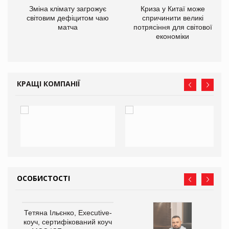
Зміна клімату загрожує
Криза у Китаї може
ne
світовим дефіцитом чаю
спричинити великі
матча
потрясіння для світової
економіки
КРАЩІ КОМПАНІЇ
ОСОБИСТОСТІ
Тетяна Ільєнко, Executive-
коуч, сертифікований коуч