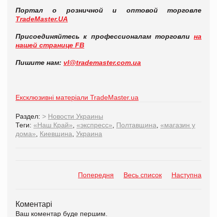
Портал о розничной и оптовой торговле
TradeMaster.UA
Присоединяйтесь к профессионалам торговли
на
нашей странице FB
Пишите нам:
vl@trademaster.com.ua
Ексклюзивні матеріали TradeMaster.ua
Раздел:
>
Новости Украины
Теги:
«Наш Край»
,
«экспресс»
,
Полтавщина
,
«магазин у
дома»
,
Киевщина
,
Украина
Попередня
Весь список
Наступна
Коментарі
Ваш коментар буде першим.