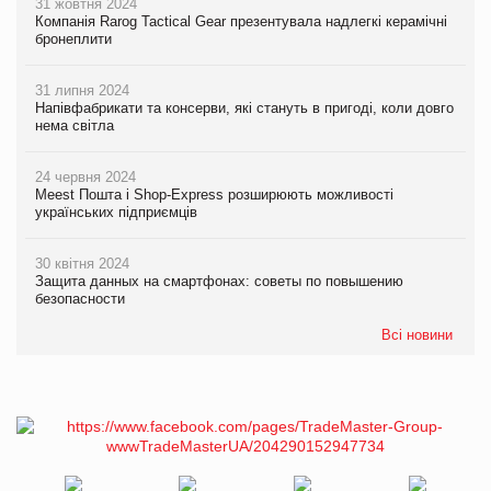
31 жовтня 2024
Компанія Rarog Tactical Gear презентувала надлегкі керамічні
бронеплити
31 липня 2024
Напівфабрикати та консерви, які стануть в пригоді, коли довго
нема світла
24 червня 2024
Meest Пошта і Shop-Express розширюють можливості
українських підприємців
30 квітня 2024
Защита данных на смартфонах: советы по повышению
безопасности
Всі новини