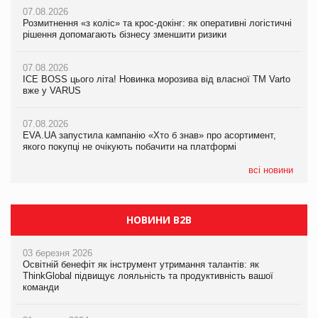
07.08.2026
07.08.2026
Розмитнення «з коліс» та крос-докінг: як оперативні логістичні
07.08.2026
Kraft Heinz скоротила збиток у першому півріччі
рішення допомагають бізнесу зменшити ризики
EVA.UA запустила кампанію «Хто б знав» про асортимент,
якого покупці не очікують побачити на платформі
07.08.2026
07.08.2026
Продажі Hugo Boss впали на 9%
ICE BOSS цього літа! Новинка морозива від власної ТМ Varto
06.08.2026
вже у VARUS
Смачна новинка для хвостатих: у VARUS з’явилися паучі
07.08.2026
Varto Paw expert від власної ТМ Varto!
Франція заборонила рекламні дзвінки без згоди клієнтів
07.08.2026
EVA.UA запустила кампанію «Хто б знав» про асортимент,
05.08.2026
якого покупці не очікують побачити на платформі
Мережа супермаркетів VARUS купує мережу магазинів
формату convenience store КОЛО: об’єднана компанія
налічуватиме 374 магазини
всі новини
НОВИНИ B2B
03 березня 2026
Освітній бенефіт як інструмент утримання талантів: як
ThinkGlobal підвищує лояльність та продуктивність вашої
команди