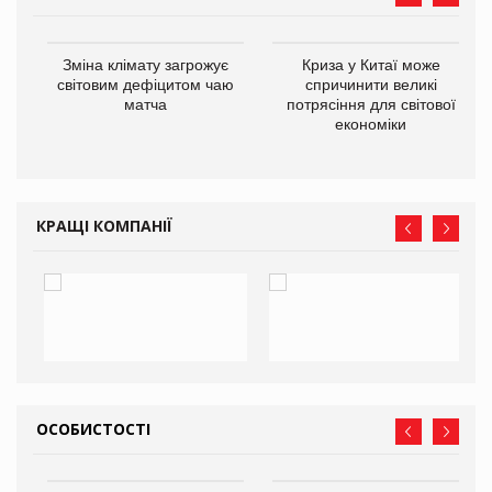
Зміна клімату загрожує
Криза у Китаї може
ne
світовим дефіцитом чаю
спричинити великі
матча
потрясіння для світової
економіки
КРАЩІ КОМПАНІЇ
ОСОБИСТОСТІ