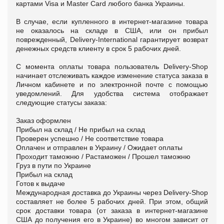
картами Visa и Master Card любого банка Украины.
В случае, если купленного в интернет-магазине товара
не оказалось на складе в США, или он прибыл
поврежденный, Delivery-International гарантирует возврат
денежных средств клиенту в срок 5 рабочих дней.
С момента оплаты товара пользователь Delivery-Shop
начинает отслеживать каждое изменение статуса заказа в
Личном кабинете и по электронной почте с помощью
уведомлений. Для удобства система отображает
следующие статусы заказа:
Заказ оформлен
Прибыл на склад / Не прибыл на склад
Проверен успешно / Не соответствие товара
Оплачен и отправлен в Украину / Ожидает оплаты
Проходит таможню / Растаможен / Прошел таможню
Груз в пути по Украине
Прибыл на склад
Готов к выдаче
Международная доставка до Украины через Delivery-Shop
составляет не более 5 рабочих дней. При этом, общий
срок доставки товара (от заказа в интернет-магазине
США до получения его в Украине) во многом зависит от