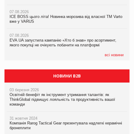
якого покупці не очікують побачити на платформі
07.08.2026
07.08.2026
Продажі Hugo Boss впали на 9%
ICE BOSS цього літа! Новинка морозива від власної ТМ Varto
06.08.2026
вже у VARUS
Смачна новинка для хвостатих: у VARUS з’явилися паучі
07.08.2026
Varto Paw expert від власної ТМ Varto!
Франція заборонила рекламні дзвінки без згоди клієнтів
07.08.2026
EVA.UA запустила кампанію «Хто б знав» про асортимент,
05.08.2026
якого покупці не очікують побачити на платформі
Мережа супермаркетів VARUS купує мережу магазинів
формату convenience store КОЛО: об’єднана компанія
налічуватиме 374 магазини
всі новини
НОВИНИ B2B
03 березня 2026
Освітній бенефіт як інструмент утримання талантів: як
ThinkGlobal підвищує лояльність та продуктивність вашої
команди
31 жовтня 2024
Компанія Rarog Tactical Gear презентувала надлегкі керамічні
бронеплити