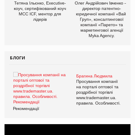
,
Тетяна Ільєнко, Executive-
Олег Андрійович Івченко —
ОВ
коуч, сертифікований коуч
директор патентно-
МСС ICF, ментор для
юридичної компанії «Вайз
лідерів
Груп», консалтингової
компанії «Парето» та
маркетингової агенції
Myka Agency.
БЛОГИ
Брагина Людмила
ї
Просування компанії
а
на порталі оптової та
роздрібної торгівлі
www.trademaster.ua.
і.
правила. Особливості.
Рекомендації
Ре