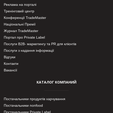
Реклама на порталі
Тренінговий центр
Конференції TradeMaster
Національні Премії
Журнал TradeMaster
Портал про Private Label
Послуги В2В- маркетингу та PR для клієнтів
Послуги з надання інформації
Відгуки
Контакти
Вакансії
КАТАЛОГ КОМПАНИЙ
Постачальники продуктів харчування
Постачальники nonfood
Постачальники Private Label