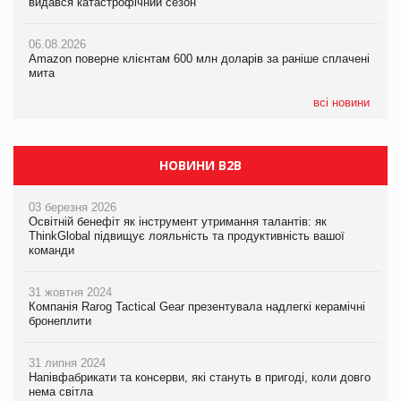
видався катастрофічний сезон
Смачне поповнення дитячого меню: у VARUS з’явилися
мита
новинки від ТМ ТОКЕРИ
06.08.2026
05.08.2026
Amazon поверне клієнтам 600 млн доларів за раніше сплачені
05.08.2026
У Євросоюзі набули чинності нові правила щодо штучного
мита
Сергій Лісунов про заморожені хлібобулочні вироби на
інтелекту
PrivateLabel&FMCG Master 2026
всі новини
НОВИНИ B2B
03 березня 2026
Освітній бенефіт як інструмент утримання талантів: як
ThinkGlobal підвищує лояльність та продуктивність вашої
команди
31 жовтня 2024
Компанія Rarog Tactical Gear презентувала надлегкі керамічні
бронеплити
31 липня 2024
Напівфабрикати та консерви, які стануть в пригоді, коли довго
нема світла