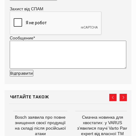
Захист від СПАМ
Сообщение
*
ЧИТАЙТЕ ТАКОЖ
 $1
Bosch заявила про повне
Смачна новинка для
знищення своєї продукції
хвостатих: у VARUS
на складі після російської
з’явилися паучі Varto Paw
атаки
expert від власної ТМ