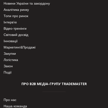
Новини України та закордону
Аналітика ринку
Топи про ринок
Інтерв’ю
Відео-тренінги
Світовий досвід
Інновації
Маркетинг&Продажі
Закупки
Логістика
Закон
Події
ПРО В2В МЕДІА-ГРУПУ TRADEMASTER
Про нас
Наша команда