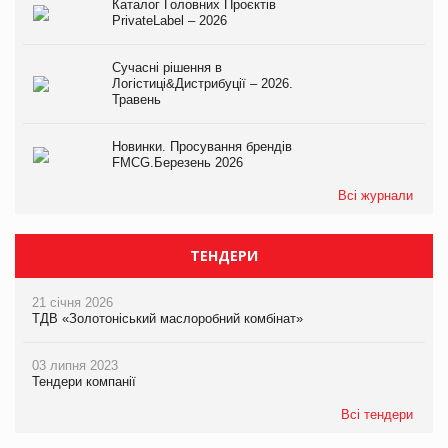
Каталог Головних Проєктів
PrivateLabel – 2026
Сучасні рішення в
Логістиці&Дистрибуції – 2026.
Травень
Новинки. Просування брендів
FMCG.Березень 2026
Всі журнали
ТЕНДЕРИ
21 січня 2026
ТДВ «Золотоніський маслоробний комбінат»
03 липня 2023
Тендери компанії
Всі тендери