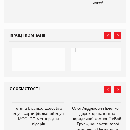
Varto!
КРАЩІ КОМПАНІЇ
ОСОБИСТОСТІ
,
Тетяна Ільєнко, Executive-
Олег Андрійович Івченко —
ОВ
коуч, сертифікований коуч
директор патентно-
МСС ICF, ментор для
юридичної компанії «Вайз
лідерів
Груп», консалтингової
компанії «Парето» та