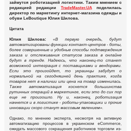
займутся роботизацией логистики. Таким мнением с
редакцией редакции
TradeMaster.UA
поделилась
директор по маркетингу интернет-магазина одежды и
обуви LeBoutique Юлия Шилова.
Цитата
Юлия
Шилова:
«В первую очередь, будут
автоматизированы функции контакт-центров - боты,
более совершенные и удобные способы подтверждения
заказа и отслеживания статусов заказа в онлайне
будут в тренде. Надеюсь, что наконец-то станет
возможной интеграция с поставщиками и вендорами.
Если это произойдет, то украинцы забудут о
нормальной на сегодняшней день практике, когда
товаров нет в наличии или цена на товар изменилась.
Также автоматизация коснется большинства
рутинных операций в маркетинге, если это до сих пор
еще не произошло. Ну и, наконец, роботизация
начнется и в логистике - роботы-упаковщики и прочие
инновации скоро станут массовым явлением».
Однако, по мнению эксперта, несмотря на активную
автоматизацию процессов в украинском eCommerce,
ожидать массового сокращения работников торговли из-