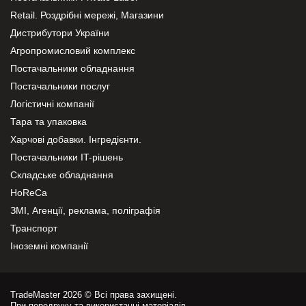
Retail. Роздрібні мережі, Магазини
Дистрибутори України
Агропромисловий комплекс
Постачальники обладнання
Постачальники послуг
Логістичні компанії
Тара та упаковка
Харчові добавки. Інгредієнти.
Постачальники IT-рішень
Складське обладнання
HoReCa
ЗМІ, Агенції, реклама, поліграфія
Транспорт
Іноземні компанії
TradeMaster 2026 © Всі права захищені.
При передруку та використанні матеріалів