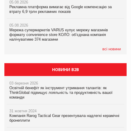
05.08.2026
05.08.2026
Рекламна платформа вимагає від Google компенсацію за
05.08.2026
Рекламна платформа вимагає від Google компенсацію за
втрату 6,9 трлн рекламних показів
Сергій Лісунов про заморожені хлібобулочні вироби на
втрату 6,9 трлн рекламних показів
PrivateLabel&FMCG Master 2026
05.08.2026
05.08.2026
Мережа супермаркетів VARUS купує мережу магазинів
04.08.2026
Adidas витратила понад $1 млрд на маркетинг за квартал
формату convenience store КОЛО: об’єднана компанія
Через атаку РФ у Дніпрі пошкоджено склад шоколаду
налічуватиме 374 магазини
Millennium
всі новини
НОВИНИ B2B
03 березня 2026
Освітній бенефіт як інструмент утримання талантів: як
ThinkGlobal підвищує лояльність та продуктивність вашої
команди
31 жовтня 2024
Компанія Rarog Tactical Gear презентувала надлегкі керамічні
бронеплити