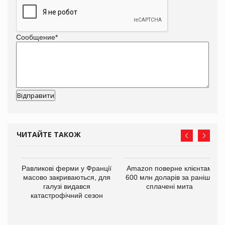
Сообщение
*
ЧИТАЙТЕ ТАКОЖ
і
Равликові ферми у Франції
Amazon поверне клієнтам
масово закриваються, для
600 млн доларів за раніше
галузі видався
сплачені мита
катастрофічний сезон