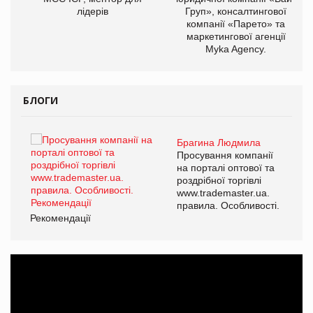
лідерів
Груп», консалтингової
компанії «Парето» та
маркетингової агенції
Myka Agency.
БЛОГИ
Брагина Людмила
ї
Просування компанії
а
на порталі оптової та
роздрібної торгівлі
www.trademaster.ua.
і.
правила. Особливості.
Рекомендації
Ре