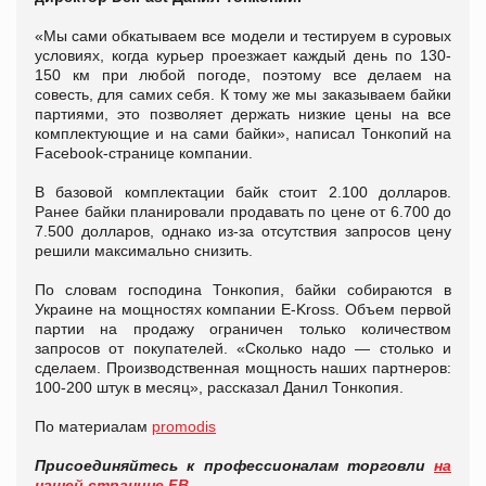
«Мы сами обкатываем все модели и тестируем в суровых
условиях, когда курьер проезжает каждый день по 130-
150 км при любой погоде, поэтому все делаем на
совесть, для самих себя. К тому же мы заказываем байки
партиями, это позволяет держать низкие цены на все
комплектующие и на сами байки», написал Тонкопий на
Facebook-странице компании.
В базовой комплектации байк стоит 2.100 долларов.
Ранее байки планировали продавать по цене от 6.700 до
7.500 долларов, однако из-за отсутствия запросов цену
решили максимально снизить.
По словам господина Тонкопия, байки собираются в
Украине на мощностях компании E-Kross. Объем первой
партии на продажу ограничен только количеством
запросов от покупателей. «Сколько надо — столько и
сделаем. Производственная мощность наших партнеров:
100-200 штук в месяц», рассказал Данил Тонкопия.
По материалам
promodis
Присоединяйтесь к профессионалам торговли
на
нашей странице FB