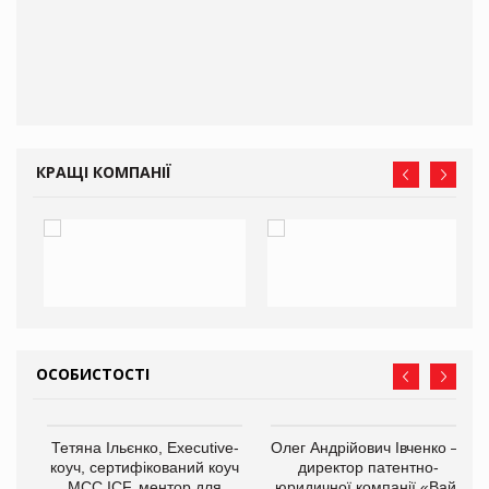
КРАЩІ КОМПАНІЇ
ОСОБИСТОСТІ
,
Тетяна Ільєнко, Executive-
Олег Андрійович Івченко —
ОВ
коуч, сертифікований коуч
директор патентно-
МСС ICF, ментор для
юридичної компанії «Вайз