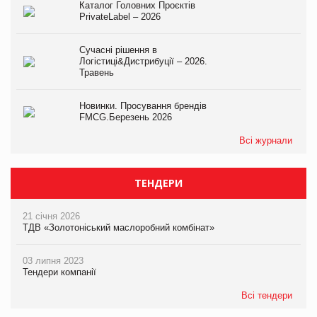
Каталог Головних Проєктів
PrivateLabel – 2026
Сучасні рішення в
Логістиці&Дистрибуції – 2026.
Травень
Новинки. Просування брендів
FMCG.Березень 2026
Всі журнали
ТЕНДЕРИ
21 січня 2026
ТДВ «Золотоніський маслоробний комбінат»
03 липня 2023
Тендери компанії
Всі тендери