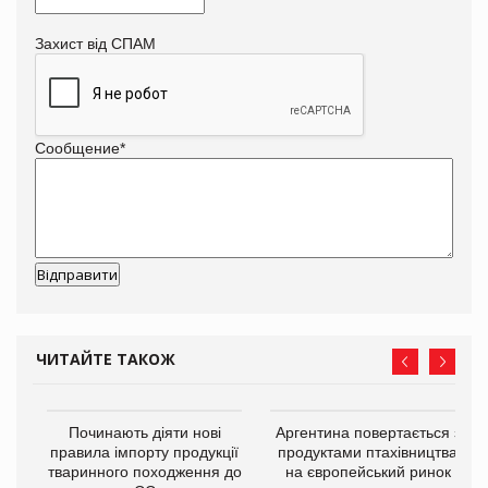
Захист від СПАМ
Сообщение
*
ЧИТАЙТЕ ТАКОЖ
в
Починають діяти нові
Аргентина повертається з
правила імпорту продукції
продуктами птахівництва
тваринного походження до
на європейський ринок