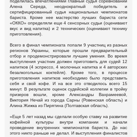
поделилась впечатлениями главный судья соревнований
Алена Середа, неоднократный победитель и
сертифицированный судья национальных чемпионатов
бариста. Кроме нее мастерство лучших бариста сети
«ОККО» определяли еще 4 сенсорных судьи (оценивают
вкус и вид напитка) и 2 технических (оценивают технику
приготовления).
Всего в финал чемпионата попали 9 участниц из разных
регионов Украины, которые прошли предварительный
отбор и продемонстрировали лучшие умения. Во время
выступления участник должен приготовить для судей 12
напитков (4 эспрессо, 4 молочных напитка и 4 авторских
безалкогольных коктейля). Кроме того, в процессе
приготовления напитков необходимо было представить
себя и свой кофе. И на все это отводилось всего 15
минут. В результате оценок судейской коллегии в тройку
призеров вошли, кроме Александры Вахрамеевой,
Виктория Нечай из города Сарны (Ровенская область) и
Алина Жижка из Пирятина (Полтавская область).
«Еще 5 лет назад мы сделали особую ставку на развитие
кофейной культуры внутри компании и начали
проведение внутренних чемпионатов бариста. До нас
этого никто раньше не делал. И выступления финалистов