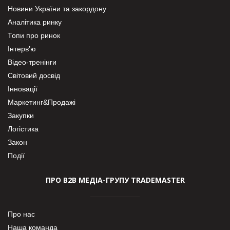
Новини України та закордону
Аналітика ринку
Топи про ринок
Інтерв’ю
Відео-тренінги
Світовий досвід
Інновації
Маркетинг&Продажі
Закупки
Логістика
Закон
Події
ПРО В2В МЕДІА-ГРУПУ TRADEMASTER
Про нас
Наша команда