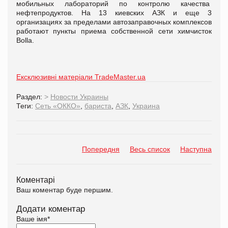
мобильных лабораторий по контролю качества
нефтепродуктов. На 13 киевских АЗК и еще 3
организациях за пределами автозаправочных комплексов
работают пункты приема собственной сети химчисток
Bolla.
Ексклюзивні матеріали TradeMaster.ua
Раздел:
>
Новости Украины
Теги:
Сеть «ОККО»
,
бариста
,
АЗК
,
Украина
Попередня
Весь список
Наступна
Коментарі
Ваш коментар буде першим.
Додати коментар
Ваше імя
*