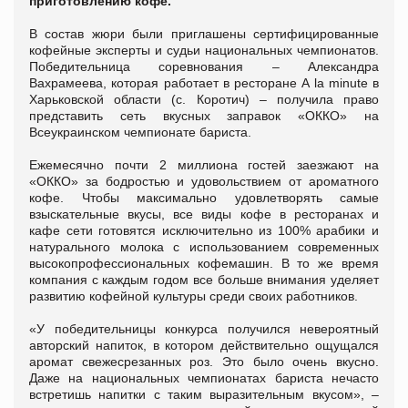
приготовлению кофе.
В состав жюри были приглашены сертифицированные
кофейные эксперты и судьи национальных чемпионатов.
Победительница соревнования – Александра
Вахрамеева, которая работает в ресторане A la minute в
Харьковской области (с. Коротич) – получила право
представить сеть вкусных заправок «ОККО» на
Всеукраинском чемпионате бариста.
Ежемесячно почти 2 миллиона гостей заезжают на
«ОККО» за бодростью и удовольствием от ароматного
кофе. Чтобы максимально удовлетворять самые
взыскательные вкусы, все виды кофе в ресторанах и
кафе сети готовятся исключительно из 100% арабики и
натурального молока с использованием современных
высокопрофессиональных кофемашин. В то же время
компания с каждым годом все больше внимания уделяет
развитию кофейной культуры среди своих работников.
«У победительницы конкурса получился невероятный
авторский напиток, в котором действительно ощущался
аромат свежесрезанных роз. Это было очень вкусно.
Даже на национальных чемпионатах бариста нечасто
встретишь напитки с таким выразительным вкусом», –