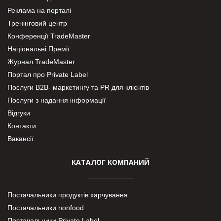
Реклама на порталі
Тренінговий центр
Конференції TradeMaster
Національні Премії
Журнал TradeMaster
Портал про Private Label
Послуги В2В- маркетингу та PR для клієнтів
Послуги з надання інформації
Відгуки
Контакти
Вакансії
КАТАЛОГ КОМПАНИЙ
Постачальники продуктів харчування
Постачальники nonfood
Постачальники Private Label