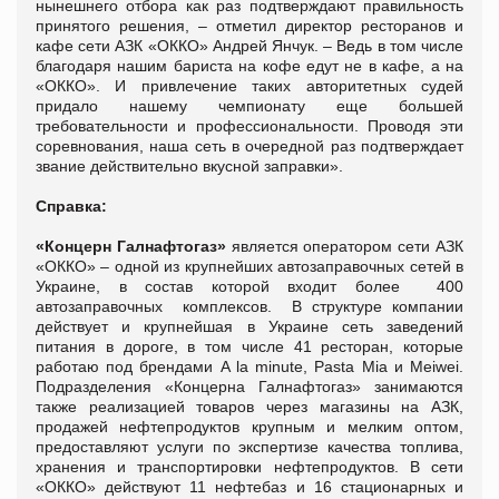
нынешнего отбора как раз подтверждают правильность
принятого решения, – отметил директор ресторанов и
кафе сети АЗК «ОККО» Андрей Янчук. – Ведь в том числе
благодаря нашим бариста на кофе едут не в кафе, а на
«ОККО». И привлечение таких авторитетных судей
придало нашему чемпионату еще большей
требовательности и профессиональности. Проводя эти
соревнования, наша сеть в очередной раз подтверждает
звание действительно вкусной заправки».
Справка:
«Концерн Галнафтогаз»
является оператором сети АЗК
«ОККО» – одной из крупнейших автозаправочных сетей в
Украине, в состав которой входит более 400
автозаправочных комплексов. В структуре компании
действует и крупнейшая в Украине сеть заведений
питания в дороге, в том числе 41 ресторан, которые
работаю под брендами A la minute, Pasta Mia и Meiwei.
Подразделения «Концерна Галнафтогаз» занимаются
также реализацией товаров через магазины на АЗК,
продажей нефтепродуктов крупным и мелким оптом,
предоставляют услуги по экспертизе качества топлива,
хранения и транспортировки нефтепродуктов. В сети
«ОККО» действуют 11 нефтебаз и 16 стационарных и