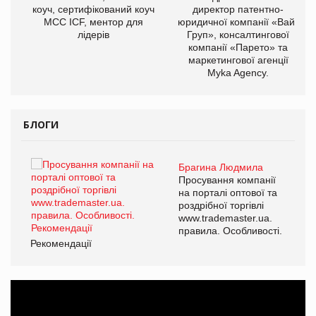
ОВ
коуч, сертифікований коуч
директор патентно-
МСС ICF, ментор для
юридичної компанії «Вайз
лідерів
Груп», консалтингової
компанії «Парето» та
маркетингової агенції
Myka Agency.
БЛОГИ
Брагина Людмила
ї
Просування компанії
а
на порталі оптової та
роздрібної торгівлі
www.trademaster.ua.
і.
правила. Особливості.
Рекомендації
Ре