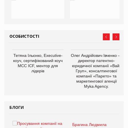
ОСОБИСТОСТІ
,
Тетяна Ільєнко, Executive-
Олег Андрійович Івченко —
ОВ
коуч, сертифікований коуч
директор патентно-
МСС ICF, ментор для
юридичної компанії «Вайз
лідерів
Груп», консалтингової
компанії «Парето» та
маркетингової агенції
Myka Agency.
БЛОГИ
Брагина Людмила