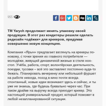
955
ТМ Yarych продолжает менять упаковку своей
продукции. В этот раз кондитеры решили сделать
редизайн «одёжки» для крекеров, придумав
совершенно новую концепцию.
Компания «Ярыч» предлагает взглянуть на крекеры по-
новому, с точки зрения их главного потребителя —
молодёжи, живущей динамичной жизнью в стиле нон-
стоп. Учёба, работа, спорт, волонтёрская деятельность,
поездки, тусовки – всё это заставляет постоянно куда-то
бежать. Планировать вечеринку или небольшой фуршет
на работе некогда, поход в кино почти всегда
спонтанный, новые идеи возникают здесь и сейчас, и ты
уже не знаешь, где будешь буквально через час. При
таком драйве на выручку всегда приходит крекер. Это
настоящий универсальный продукт, который поможет в
любой незапланированной ситуации.