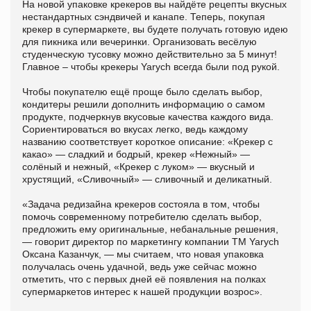
На новой упаковке крекеров вы найдёте рецепты вкусных
нестандартных сэндвичей и канапе. Теперь, покупая
крекер в супермаркете, вы будете получать готовую идею
для пикника или вечеринки. Организовать весёлую
студенческую тусовку можно действительно за 5 минут!
Главное – чтобы крекеры Yarych всегда были под рукой.
Чтобы покупателю ещё проще было сделать выбор,
кондитеры решили дополнить информацию о самом
продукте, подчеркнув вкусовые качества каждого вида.
Сориентироваться во вкусах легко, ведь каждому
названию соответствует короткое описание: «Крекер с
какао» — сладкий и бодрый, крекер «Нежный» —
солёный и нежный, «Крекер с луком» — вкусный и
хрустящий, «Сливочный» — сливочный и деликатный.
«Задача редизайна крекеров состояла в том, чтобы
помочь современному потребителю сделать выбор,
предложить ему оригинальные, небанальные решения,
— говорит директор по маркетингу компании ТМ Yarych
Оксана Казанчук, — мы считаем, что новая упаковка
получалась очень удачной, ведь уже сейчас можно
отметить, что с первых дней её появления на полках
супермаркетов интерес к нашей продукции возрос».