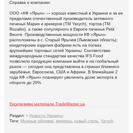
Справка о компании:
ООО «КФ «Ярыч» — хорошо известный в Украине и за ее
пределами отечественный производитель затяжного
печенья Мария и крекеров (TM Yarych), тортов (TM
Rozalini), а также популярного в Европе печенья Petit
Beurre. Производственные мощности КФ «Ярыч»
расположены в с. Старый Ярычев (Львовская область);
кондитерские изделия фабрики есть на полках
крупнейших торговых сетей Украины. Соответствие
международным стандартам качества IFS Food
позволило продукции компании выйти и на глобальный
рынок — сегодня она представлена в странах ближнего
зарубежья, Евросоюза, США и Африки. В ближайшие 2
года КФ «Ярыч» планирует увеличить долю экспорта в
обороте до 20%.
Ексклюзивні матеріали TradeMaster.ua
Раздел:
>
Новости Украины
Теги:
Модные обновки
,
крекеры
,
новый стиль
,
Yarych