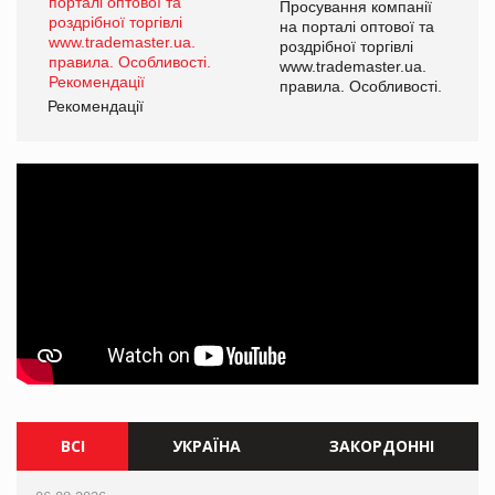
ї
Просування компанії
а
на порталі оптової та
роздрібної торгівлі
www.trademaster.ua.
і.
правила. Особливості.
Рекомендації
Ре
ВСІ
УКРАЇНА
ЗАКОРДОННІ