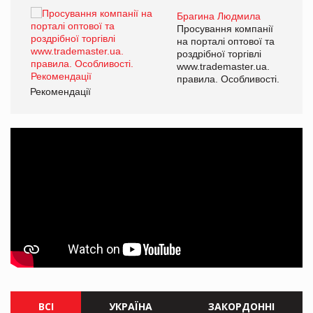
Брагина Людмила
ї
Просування компанії
а
на порталі оптової та
роздрібної торгівлі
www.trademaster.ua.
і.
правила. Особливості.
Рекомендації
Ре
ВСІ
УКРАЇНА
ЗАКОРДОННІ