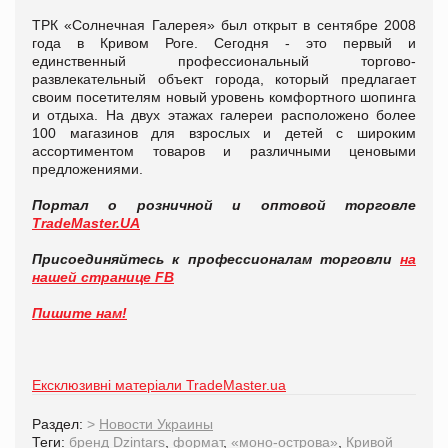
ТРК «Солнечная Галерея» был открыт в сентябре 2008
года в Кривом Роге. Сегодня - это первый и
единственный профессиональный торгово-
развлекательный объект города, который предлагает
своим посетителям новый уровень комфортного шопинга
и отдыха. На двух этажах галереи расположено более
100 магазинов для взрослых и детей с широким
ассортиментом товаров и различными ценовыми
предложениями.
Портал о розничной и оптовой торговле
TradeMaster.UA
Присоединяйтесь к профессионалам торговли
на
нашей странице FB
Пишите нам!
Ексклюзивні матеріали TradeMaster.ua
Раздел:
>
Новости Украины
Теги:
бренд Dzintars
,
формат
,
«моно-острова»
,
Кривой