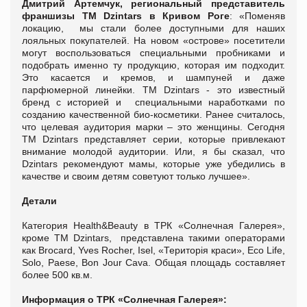
Дмитрий Артемчук, региональный представитель
франшизы ТМ
Dzintars
в Кривом Роге
: «Поменяв
локацию, мы стали более доступными для наших
лояльных покупателей. На новом «острове» посетители
могут воспользоваться специальными пробниками и
подобрать именно ту продукцию, которая им подходит.
Это касается и кремов, и шампуней и даже
парфюмерной линейки. ТМ Dzintars - это известный
бренд с историей и специальными наработками по
созданию качественной био-косметики. Ранее считалось,
что целевая аудитория марки – это женщины. Сегодня
ТМ Dzintars представляет серии, которые привлекают
внимание молодой аудитории. Или, я бы сказал, что
Dzintars рекомендуют мамы, которые уже убедились в
качестве и своим детям советуют только лучшее».
Детали
Категория Health&Beauty в ТРК «Солнечная Галерея»,
кроме ТМ Dzintars, представлена такими операторами
как Brocard, Yves Rocher, Isel, «Територія краси», Eco Life,
Solo, Paese, Bon Jour Cava. Общая площадь составляет
более 500 кв.м.
Информация о ТРК «Солнечная Галерея»: