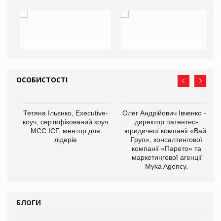
ОСОБИСТОСТІ
,
Тетяна Ільєнко, Executive-
Олег Андрійович Івченко —
ОВ
коуч, сертифікований коуч
директор патентно-
МСС ICF, ментор для
юридичної компанії «Вайз
лідерів
Груп», консалтингової
компанії «Парето» та
маркетингової агенції
Myka Agency.
БЛОГИ