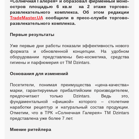
«Солнечная Галерея» и образовал фирменный моно-
остров площадью 6 кв.м на 2 этаже торгово-
развлекательного комплекса. Об этом редакции
TradeMaster.UA
сообщили в пресс-службе торгово-
развлекательного комплекса.
Первые результаты
Уже первые дни работы показали эффективность нового
формата и обновленной концепции. На удобном
оборудовании представлены био-косметика, средства
гигиены и парфюмерия от ТМ Dzintars.
Основания для изменений
Посетители, понимая преимущества «цена-качества»
марки, гарантируемые прибалтийским производителем,
предпочитают только Dzintars. Ведь это,
фундаментальной «фишкой» которого – столетние
наработки рецептур и натуральный состав продукции.
Отметим, что в ТРК «Солнечная Галерея» ТМ Dzintars
представлена уже более 7 лет.
Мнение ритейлера