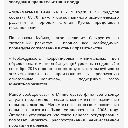
заседании правительства в среду.
«Минимальная цена на 0,5 л водки в 40 градусов
составит 69,78 грн», - сказал министр экономического
развития и торговли Степан Кубив, представляя
постановление.
По словам Кубива, такое решение базируется на
экспертных расчетах и прошло все необходимые
процедуры согласования в стенах правительства.
«Необходимость корректировки минимальных цен
обусловлена тем, что действующий уровень, введенный в
сентябре 2015 года, не соответствует затратам субъектов
хозяйствования на производство и реализацию
алкогольных напитков», - подчеркнул глава
Минэкономразвития.
Ранее сообщалось, что Министерство финансов в конце
августа предложило повысить минимальные розничные
цены на алкоголь. Минимальные оптовые и розничные
цены на алкоголь были установлены в 2008 году.
Эксперты утверждают, что такое ценовое регулирование
помогает избежать распространения некачественной
продукции на рынке.