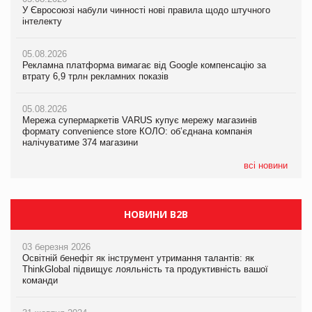
У Євросоюзі набули чинності нові правила щодо штучного
05.08.2026
У Євросоюзі набули чинності нові правила щодо штучного
інтелекту
Смачне поповнення дитячого меню: у VARUS з’явилися
інтелекту
новинки від ТМ ТОКЕРИ
05.08.2026
05.08.2026
Рекламна платформа вимагає від Google компенсацію за
05.08.2026
Рекламна платформа вимагає від Google компенсацію за
втрату 6,9 трлн рекламних показів
Сергій Лісунов про заморожені хлібобулочні вироби на
втрату 6,9 трлн рекламних показів
PrivateLabel&FMCG Master 2026
05.08.2026
05.08.2026
Мережа супермаркетів VARUS купує мережу магазинів
04.08.2026
Adidas витратила понад $1 млрд на маркетинг за квартал
формату convenience store КОЛО: об’єднана компанія
Через атаку РФ у Дніпрі пошкоджено склад шоколаду
налічуватиме 374 магазини
Millennium
всі новини
НОВИНИ B2B
03 березня 2026
Освітній бенефіт як інструмент утримання талантів: як
ThinkGlobal підвищує лояльність та продуктивність вашої
команди