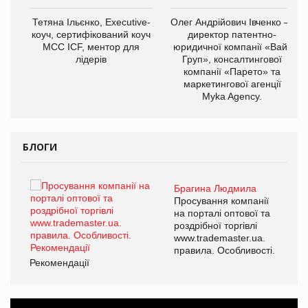
,
Тетяна Ільєнко, Executive-
Олег Андрійович Івченко —
ОВ
коуч, сертифікований коуч
директор патентно-
МСС ICF, ментор для
юридичної компанії «Вайз
лідерів
Груп», консалтингової
компанії «Парето» та
маркетингової агенції
Myka Agency.
БЛОГИ
Брагина Людмила
ї
Просування компанії
а
на порталі оптової та
роздрібної торгівлі
www.trademaster.ua.
і.
правила. Особливості.
Рекомендації
Ре