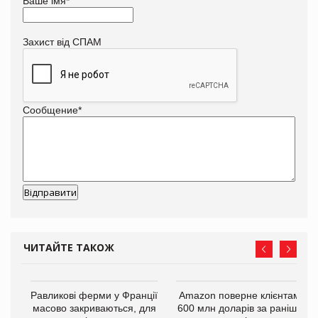
Ваше імя
*
Захист від СПАМ
Сообщение
*
ЧИТАЙТЕ ТАКОЖ
і
Равликові ферми у Франції
Amazon поверне клієнтам
масово закриваються, для
600 млн доларів за раніше