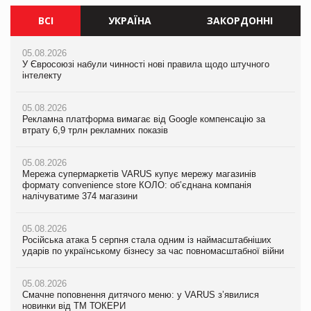
ВСІ
УКРАЇНА
ЗАКОРДОННІ
05.08.2026
05.08.2026
05.08.2026
У Євросоюзі набули чинності нові правила щодо штучного
Мережа супермаркетів VARUS купує мережу магазинів
У Євросоюзі набули чинності нові правила щодо штучного
інтелекту
формату convenience store КОЛО: об’єднана компанія
інтелекту
налічуватиме 374 магазини
05.08.2026
05.08.2026
Рекламна платформа вимагає від Google компенсацію за
05.08.2026
Рекламна платформа вимагає від Google компенсацію за
втрату 6,9 трлн рекламних показів
Російська атака 5 серпня стала одним із наймасштабніших
втрату 6,9 трлн рекламних показів
ударів по українському бізнесу за час повномасштабної війни
05.08.2026
05.08.2026
Мережа супермаркетів VARUS купує мережу магазинів
05.08.2026
Adidas витратила понад $1 млрд на маркетинг за квартал
формату convenience store КОЛО: об’єднана компанія
Смачне поповнення дитячого меню: у VARUS з’явилися
налічуватиме 374 магазини
новинки від ТМ ТОКЕРИ
05.08.2026
Amazon звинуватили у недостовірній рекламі екологічних
05.08.2026
05.08.2026
продуктів
Російська атака 5 серпня стала одним із наймасштабніших
Сергій Лісунов про заморожені хлібобулочні вироби на
ударів по українському бізнесу за час повномасштабної війни
PrivateLabel&FMCG Master 2026
05.08.2026
AstraZeneca обговорює найбільшу угоду десятиліття
05.08.2026
04.08.2026
Смачне поповнення дитячого меню: у VARUS з’явилися
Через атаку РФ у Дніпрі пошкоджено склад шоколаду
новинки від ТМ ТОКЕРИ
Millennium