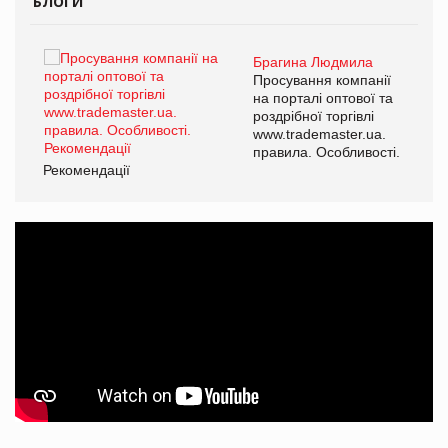
БЛОГИ
Брагина Людмила
ї
Просування компанії
а
на порталі оптової та
роздрібної торгівлі
www.trademaster.ua.
і.
правила. Особливості.
Рекомендації
Ре