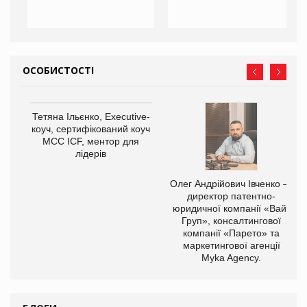
ОСОБИСТОСТІ
,
Тетяна Ільєнко, Executive-
ОВ
коуч, сертифікований коуч
МСС ICF, ментор для
лідерів
Олег Андрійович Івченко —
директор патентно-
юридичної компанії «Вайз
Груп», консалтингової
компанії «Парето» та
маркетингової агенції
Myka Agency.