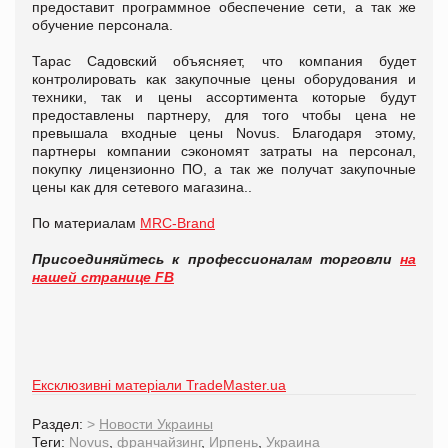
предоставит программное обеспечение сети, а так же
обучение персонала.
Тарас Садовский объясняет, что компания будет
контролировать как закупочные цены оборудования и
техники, так и цены ассортимента которые будут
предоставлены партнеру, для того чтобы цена не
превышала входные цены Novus. Благодаря этому,
партнеры компании сэкономят затраты на персонал,
покупку лицензионно ПО, а так же получат закупочные
цены как для сетевого магазина..
По материалам
MRC-Brand
Присоединяйтесь к профессионалам торговли
на
нашей странице FB
Ексклюзивні матеріали TradeMaster.ua
Раздел:
>
Новости Украины
Теги:
Novus
,
франчайзинг
,
Ирпень
,
Украина