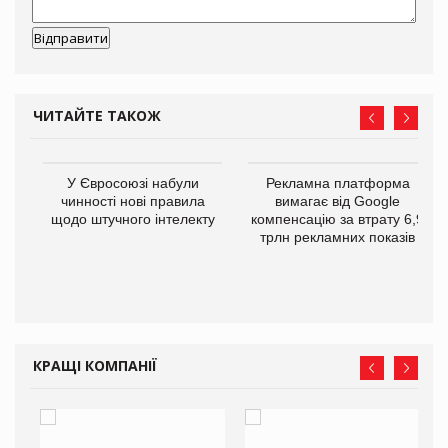
ЧИТАЙТЕ ТАКОЖ
У Євросоюзі набули
Рекламна платформа
го
чинності нові правила
вимагає від Google
щодо штучного інтелекту
компенсацію за втрату 6,9
трлн рекламних показів
КРАЩІ КОМПАНІЇ