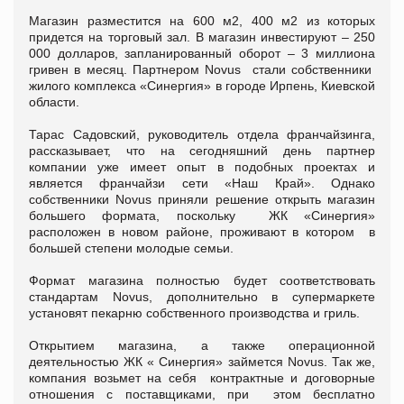
Магазин разместится на 600 м2, 400 м2 из которых
придется на торговый зал. В магазин инвестируют – 250
000 долларов, запланированный оборот – 3 миллиона
гривен в месяц. Партнером Novus стали собственники
жилого комплекса «Синергия» в городе Ирпень, Киевской
области.
Тарас Садовский, руководитель отдела франчайзинга,
рассказывает, что на сегодняшний день партнер
компании уже имеет опыт в подобных проектах и
является франчайзи сети «Наш Край». Однако
собственники Novus приняли решение открыть магазин
большего формата, поскольку ЖК «Синергия»
расположен в новом районе, проживают в котором в
большей степени молодые семьи.
Формат магазина полностью будет соответствовать
стандартам Novus, дополнительно в супермаркете
установят пекарню собственного производства и гриль.
Открытием магазина, а также операционной
деятельностью ЖК « Синергия» займется Novus. Так же,
компания возьмет на себя контрактные и договорные
отношения с поставщиками, при этом бесплатно