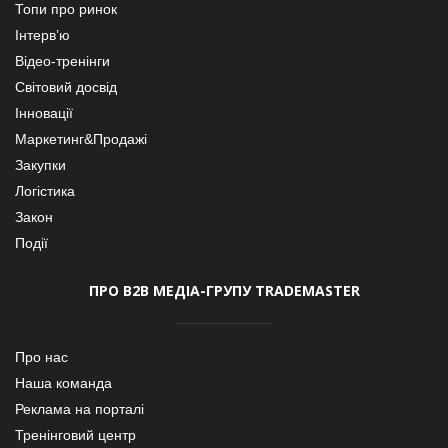
Топи про ринок
Інтерв’ю
Відео-тренінги
Світовий досвід
Інновації
Маркетинг&Продажі
Закупки
Логістика
Закон
Події
ПРО В2В МЕДІА-ГРУПУ TRADEMASTER
Про нас
Наша команда
Реклама на порталі
Тренінговий центр