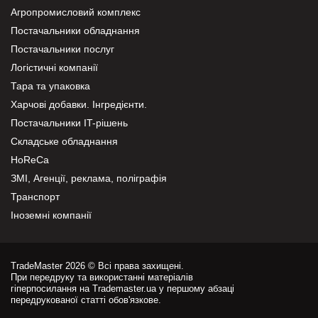
Агропромисловий комплекс
Постачальники обладнання
Постачальники послуг
Логістичні компанії
Тара та упаковка
Харчові добавки. Інгредієнти.
Постачальники IT-рішень
Складське обладнання
HoReCa
ЗМІ, Агенції, реклама, поліграфія
Транспорт
Іноземні компанії
TradeMaster 2026 © Всі права захищені.
При передруку та використанні матеріалів
гіперпосилання на Trademaster.ua у першому абзаці
передрукованої статті обов'язкове.