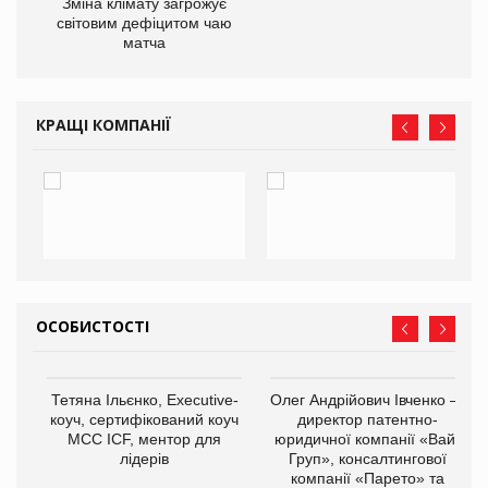
Зміна клімату загрожує
ne
світовим дефіцитом чаю
матча
КРАЩІ КОМПАНІЇ
ОСОБИСТОСТІ
,
Тетяна Ільєнко, Executive-
Олег Андрійович Івченко —
ОВ
коуч, сертифікований коуч
директор патентно-
МСС ICF, ментор для
юридичної компанії «Вайз
лідерів
Груп», консалтингової
компанії «Парето» та