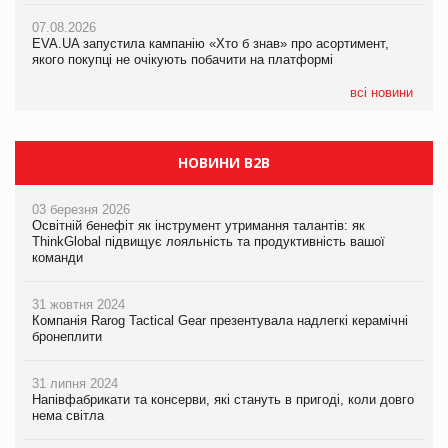
Франція заборонила рекламні дзвінки без згоди клієнтів
07.08.2026
EVA.UA запустила кампанію «Хто б знав» про асортимент,
05.08.2026
якого покупці не очікують побачити на платформі
Мережа супермаркетів VARUS купує мережу магазинів
формату convenience store КОЛО: об’єднана компанія
налічуватиме 374 магазини
всі новини
НОВИНИ B2B
03 березня 2026
Освітній бенефіт як інструмент утримання талантів: як
ThinkGlobal підвищує лояльність та продуктивність вашої
команди
31 жовтня 2024
Компанія Rarog Tactical Gear презентувала надлегкі керамічні
бронеплити
31 липня 2024
Напівфабрикати та консерви, які стануть в пригоді, коли довго
нема світла