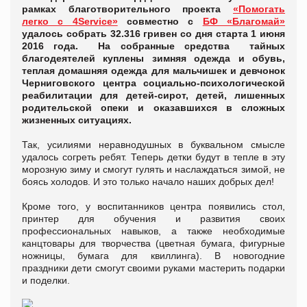
рамках благотворительного проекта
«Помогать
легко с 4Service»
совместно с
БФ «Благомай»
удалось собрать 32.316 гривен со дня старта 1 июня
2016 года. На собранные средства тайных
благодеятелей куплены зимняя одежда и обувь,
теплая домашняя одежда для мальчишек и девчонок
Черниговского центра социально-психологической
реабилитации для детей-сирот, детей, лишенных
родительской опеки и оказавшихся в сложных
жизненных ситуациях.
Так, усилиями неравнодушных в буквальном смысле
удалось согреть ребят. Теперь детки будут в тепле в эту
морозную зиму и смогут гулять и наслаждаться зимой, не
боясь холодов. И это только начало наших добрых дел!
Кроме того, у воспитанников центра появились стол,
принтер для обучения и развития своих
профессиональных навыков, а также необходимые
канцтовары для творчества (цветная бумага, фигурные
ножницы, бумага для квиллинга). В новогодние
праздники дети смогут своими руками мастерить подарки
и поделки.