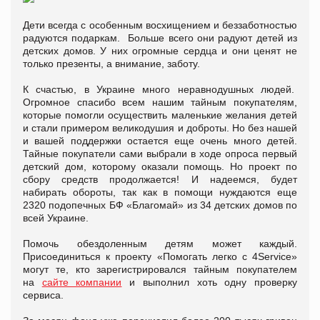
Дети всегда с особенным восхищением и беззаботностью
радуются подаркам. Больше всего они радуют детей из
детских домов. У них огромные сердца и они ценят не
только презенты, а внимание, заботу.
К счастью, в Украине много неравнодушных людей.
Огромное спасибо всем нашим тайным покупателям,
которые помогли осуществить маленькие желания детей
и стали примером великодушия и доброты. Но без нашей
и вашей поддержки остается еще очень много детей.
Тайные покупатели сами выбрали в ходе опроса первый
детский дом, которому оказали помощь. Но проект по
сбору средств продолжается! И надеемся, будет
набирать обороты, так как в помощи нуждаются еще
2320 подопечных БФ «Благомай» из 34 детских домов по
всей Украине.
Помочь обездоленным детям может каждый.
Присоединиться к проекту «Помогать легко с 4Service»
могут те, кто зарегистрировался тайным покупателем
на
сайте компании
и выполнил хоть одну проверку
сервиса.