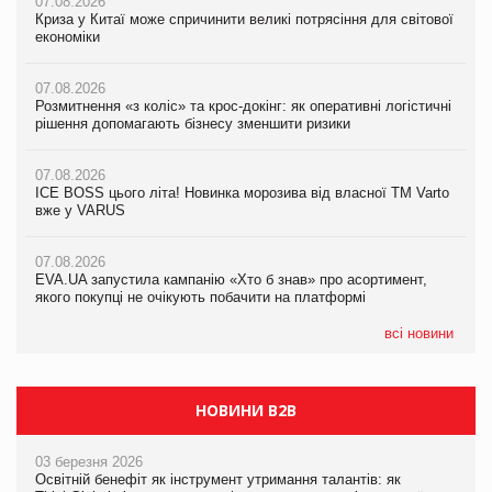
07.08.2026
07.08.2026
Криза у Китаї може спричинити великі потрясіння для світової
07.08.2026
Криза у Китаї може спричинити великі потрясіння для світової
економіки
ICE BOSS цього літа! Новинка морозива від власної ТМ Varto
економіки
вже у VARUS
07.08.2026
07.08.2026
Розмитнення «з коліс» та крос-докінг: як оперативні логістичні
07.08.2026
Kraft Heinz скоротила збиток у першому півріччі
рішення допомагають бізнесу зменшити ризики
EVA.UA запустила кампанію «Хто б знав» про асортимент,
якого покупці не очікують побачити на платформі
07.08.2026
07.08.2026
Продажі Hugo Boss впали на 9%
ICE BOSS цього літа! Новинка морозива від власної ТМ Varto
06.08.2026
вже у VARUS
Смачна новинка для хвостатих: у VARUS з’явилися паучі
07.08.2026
Varto Paw expert від власної ТМ Varto!
Франція заборонила рекламні дзвінки без згоди клієнтів
07.08.2026
EVA.UA запустила кампанію «Хто б знав» про асортимент,
05.08.2026
якого покупці не очікують побачити на платформі
Мережа супермаркетів VARUS купує мережу магазинів
формату convenience store КОЛО: об’єднана компанія
налічуватиме 374 магазини
всі новини
НОВИНИ B2B
03 березня 2026
Освітній бенефіт як інструмент утримання талантів: як