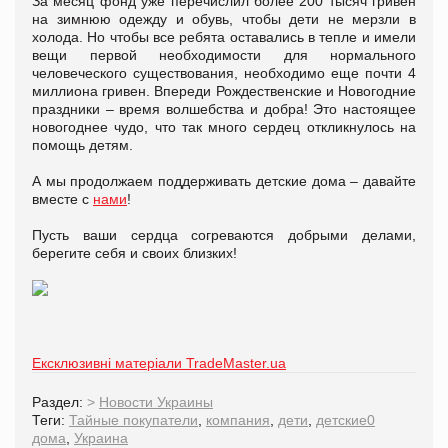
За месяц фонд уже перечислил более 200 тысяч гривен
на зимнюю одежду и обувь, чтобы дети не мерзли в
холода. Но чтобы все ребята оставались в тепле и имели
вещи первой необходимости для нормального
человеческого существования, необходимо еще почти 4
миллиона гривен. Впереди Рождественские и Новогодние
праздники – время волшебства и добра! Это настоящее
новогоднее чудо, что так много сердец откликнулось на
помощь детям.
А мы продолжаем поддерживать детские дома – давайте
вместе с
нами
!
Пусть ваши сердца согреваются добрыми делами,
берегите себя и своих близких!
Ексклюзивні матеріали TradeMaster.ua
Раздел:
>
Новости Украины
Теги:
Тайные покупатели
,
компания
,
дети
,
детские0
дома
,
Украина