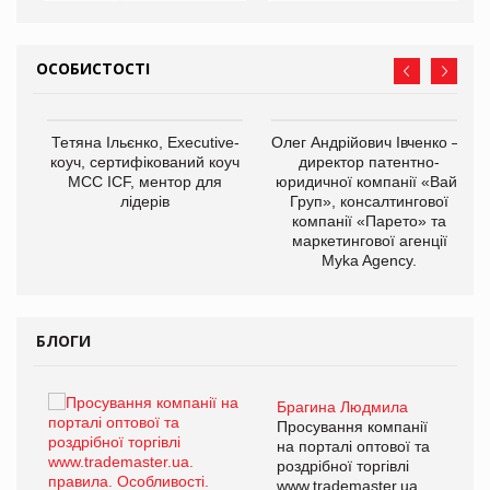
ОСОБИСТОСТІ
,
Тетяна Ільєнко, Executive-
Олег Андрійович Івченко —
ОВ
коуч, сертифікований коуч
директор патентно-
МСС ICF, ментор для
юридичної компанії «Вайз
лідерів
Груп», консалтингової
компанії «Парето» та
маркетингової агенції
Myka Agency.
БЛОГИ
Брагина Людмила
ї
Просування компанії
а
на порталі оптової та
роздрібної торгівлі
www.trademaster.ua.