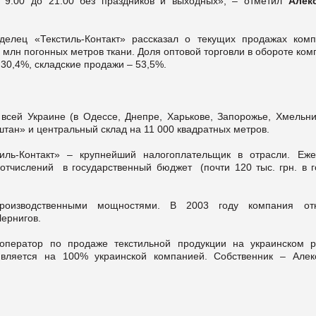
с 9.00 до 21.00 без праздников и выходных», – отметил
Алек
делец «Текстиль-Контакт» рассказал о текущих продажах комп
 млн погонных метров ткани. Доля оптовой торговли в обороте ко
30,4%, складские продажи – 53,5%.
 всей Украине (в Одессе, Днепре, Харькове, Запорожье, Хмельни
штан» и центральный склад на 11 000 квадратных метров.
иль-Контакт» – крупнейший налогоплательщик в отрасли. Еже
 отчислений в государственный бюджет (почти 120 тыс. грн. в г
 производственными мощностями. В 2003 году компания от
ернигов.
оператор по продаже текстильной продукции на украинском р
является на 100% украинской компанией. Собственник – Алек