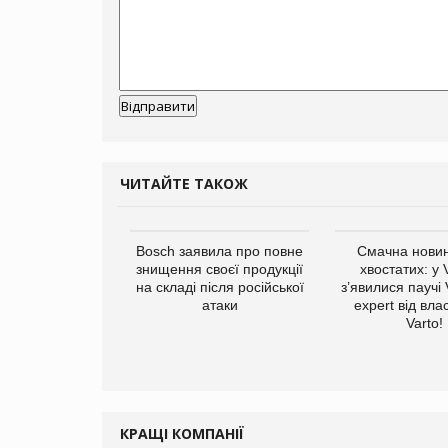
ЧИТАЙТЕ ТАКОЖ
ратила понад $1
Bosch заявила про повне
Смачна новин
 маркетинг за
знищення своєї продукції
хвостатих: у
вартал
на складі після російської
з’явилися паучі
атаки
expert від вла
Varto!
КРАЩІ КОМПАНІЇ