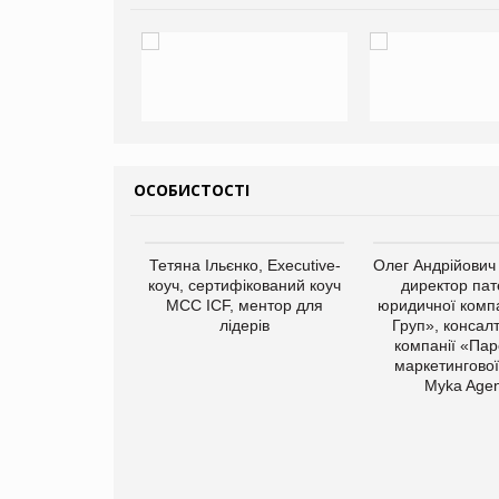
ОСОБИСТОСТІ
Тетяна Ільєнко, Executive-
Олег Андрійович
коуч, сертифікований коуч
директор пат
МСС ICF, ментор для
юридичної компа
лідерів
Груп», консал
компанії «Пар
маркетингової
арас Ігорович,
Myka Agen
иробництва ТОВ
Герчак"