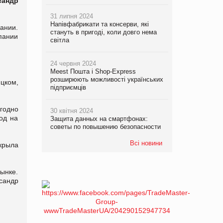
сандр
31 липня 2024
Напівфабрикати та консерви, які
ании.
стануть в пригоді, коли довго нема
мпании
світла
24 червня 2024
Meest Пошта і Shop-Express
розширюють можливості українських
цком,
підприємців
годно
30 квітня 2024
од на
Защита данных на смартфонах:
советы по повышению безопасности
Всі новини
крыла
ынке.
сандр