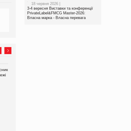
18 червня 2026 |
3-4 вересня Виставки та конференції
PrivateLabel&FMCG Master-2026:
Власна марка - Власна перевага
сник
Олексій Логачов-Михайлов
Яна Сараніна, директор
ежі
Файно маркет Директор
компанії «УкраМарин»
департаменту з
виробництва