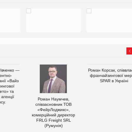
 Івченко —
Роман Корсак, співвла
ентно-
франчайзингової мер
нії «Вайз
SPAR в Україні
тингової
ето» та
 агенції
Роман Наумчев,
cy.
співзасновник ТОВ
«ФейрЛоджикс»,
комерційний директор
FRLG Freight SRL
(Румунія)