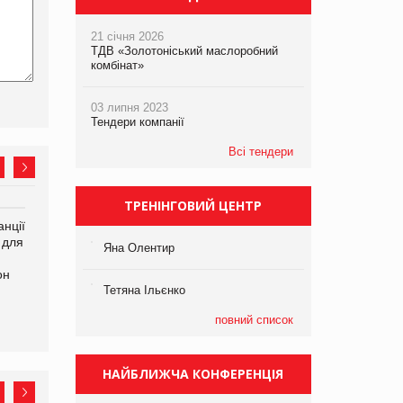
21 січня 2026
ТДВ «Золотоніський маслоробний
комбінат»
03 липня 2023
Тендери компанії
Всі тендери
ТРЕНІНГОВИЙ ЦЕНТР
нції
Amazon поверне клієнтам
У Євросоюзі набули
 для
600 млн доларів за раніше
чинності нові правила
Яна Олентир
сплачені мита
щодо штучного інтелекту
он
Тетяна Ільєнко
повний список
НАЙБЛИЖЧА КОНФЕРЕНЦІЯ