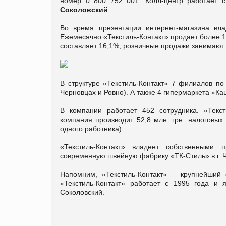
номер 0 800 752 001. Колл-центр работает 
Соколовский
.
Во время презентации интернет-магазина вла
Ежемесячно «Текстиль-Контакт» продает более 1
составляет 16,1%, розничные продажи занимают 
В структуре «Текстиль-Контакт» 7 филиалов по
Черновцах и Ровно). А также 4 гипермаркета «Ка
В компании работает 452 сотрудника. «Текст
компания производит 52,8 млн. грн. налоговых
одного работника).
«Текстиль-Контакт» владеет собственными
современную швейную фабрику «ТК-Стиль» в г. Ч
Напомним, «Текстиль-Контакт» – крупнейший 
«Текстиль-Контакт» работает с 1995 года и 
Соколовский.