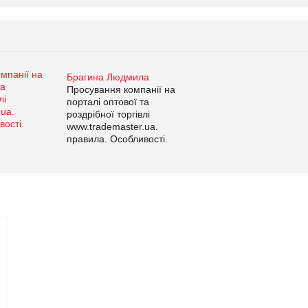
Брагина Людмила
Просування компанії на
порталі оптової та
роздрібної торгівлі
www.trademaster.ua.
правила. Особливості.
Рекомендації