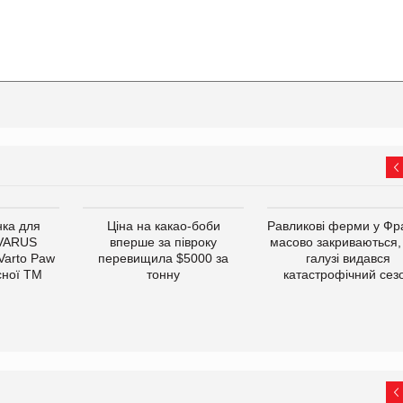
ка для
Ціна на какао-боби
Равликові ферми у Фра
 VARUS
вперше за півроку
масово закриваються,
 Varto Paw
перевищила $5000 за
галузі видався
сної ТМ
тонну
катастрофічний сез