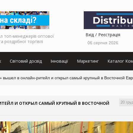
Вхід
Реєстрація
л топ-менеджерів оптової
та роздрібної торгівлі
06 серпня 2026
к
Світовий досвід
Інновації
Маркетинг
Каталог Ком
» вышел в онлайн-ритейл и открыл самый крупный в Восточной Евр
20 гру
ИТЕЙЛ И ОТКРЫЛ САМЫЙ КРУПНЫЙ В ВОСТОЧНОЙ