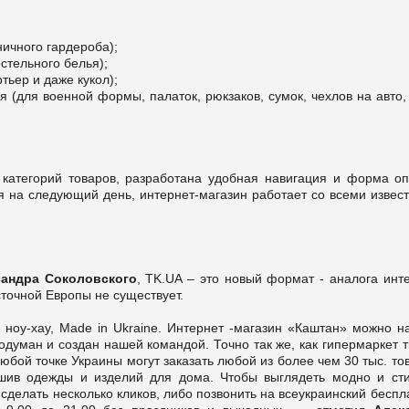
ничного гардероба);
стельного белья);
тьер и даже кукол);
 (для военной формы, палаток, рюкзаков, сумок, чехлов на авто,
 категорий товаров, разработана удобная навигация и форма оп
я на следующий день, интернет-магазин работает со всеми извес
сандра Соколовского
, TK.UA – это новый формат - аналога инт
точной Европы не существует.
 ноу-хау, Made in Ukraine. Интернет -магазин «Каштан» можно н
одуман и создан нашей командой. Точно так же, как гипермаркет 
бой точке Украины могут заказать любой из более чем 30 тыс. то
ив одежды и изделий для дома. Чтобы выглядеть модно и сти
и сделать несколько кликов, либо позвонить на всеукраинский бесп