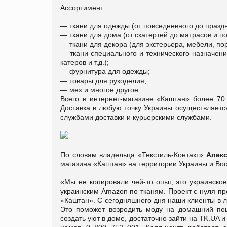
Ассортимент:
— ткани для одежды (от повседневного до празд
— ткани для дома (от скатертей до матрасов и по
— ткани для декора (для экстерьера, мебели, пор
— ткани специального и технического назначения
катеров и т.д.);
— фурнитура для одежды;
— товары для рукоделия;
— мех и многое другое.
Всего в интернет-магазине «Каштан» более 70
Доставка в любую точку Украины осуществляетс
службами доставки и курьерскими службами.
По словам владельца «Текстиль-Контакт»
Алек
магазина «Каштан» на территории Украины и Вос
«Мы не копировали чей-то опыт, это украинское
украинским Amazon по тканям. Проект с нуля пр
«Каштан». С сегодняшнего дня наши клиенты в лю
Это поможет возродить моду на домашний пош
создать уют в доме, достаточно зайти на TK.UA 