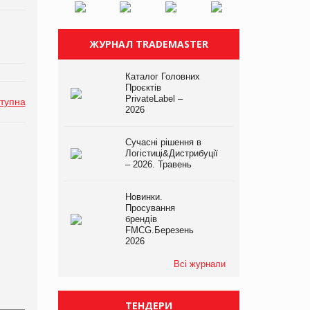
ЖУРНАЛ TRADEMASTER
Каталог Головних
Проєктів
PrivateLabel –
тупна
2026
Сучасні рішення в
Логістиці&Дистрибуції
– 2026. Травень
Новинки.
Просування
брендів
FMCG.Березень
2026
Всі журнали
ТЕНДЕРИ