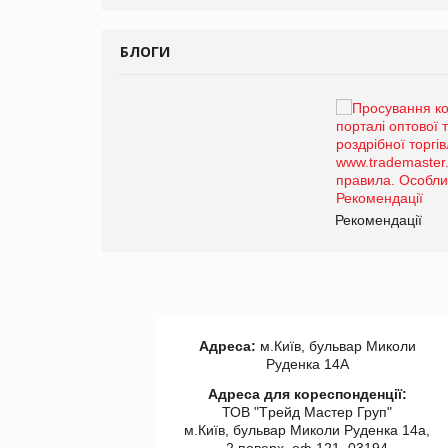
БЛОГИ
Брагина Людмила
Просування компанії на
порталі оптової та
роздрібної торгівлі
www.trademaster.ua.
правила. Особливості.
ії
Рекомендації
Адреса:
м.Київ, бульвар Миколи
Руденка 14А
Адреса для кореспонденції:
ТОВ "Tрейд Мастер Груп"
м.Київ, бульвар Миколи Руденка 14а,
2 поверх, оф 121, 03194