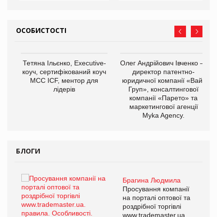
ОСОБИСТОСТІ
,
Тетяна Ільєнко, Executive-
Олег Андрійович Івченко —
ОВ
коуч, сертифікований коуч
директор патентно-
МСС ICF, ментор для
юридичної компанії «Вайз
лідерів
Груп», консалтингової
компанії «Парето» та
маркетингової агенції
Myka Agency.
БЛОГИ
Брагина Людмила
ї
Просування компанії
а
на порталі оптової та
роздрібної торгівлі
www.trademaster.ua.