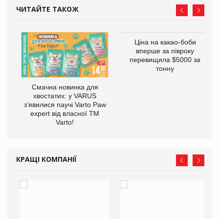
ЧИТАЙТЕ ТАКОЖ
у
Ціна на какао-боби
вперше за півроку
перевищила $5000 за
тонну
Смачна новинка для
хвостатих: у VARUS
з’явилися паучі Varto Paw
expert від власної ТМ
Varto!
КРАЩІ КОМПАНІЇ