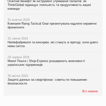
Освітній бенефіт як інструмент утримання талантів: як
ThinkGlobal підвищує лояльність та продуктивність вашої
команди
31 жовтня 2024
Компанія Rarog Tactical Gear презентувала надлегкі керамічні
бронеплити
31 липня 2024
Напівфабрикати та консерви, які стануть в пригоді, коли довго
нема світла
24 червня 2024
Meest Пошта і Shop-Express розширюють можливості
українських підприємців
30 квітня 2024
Защита данных на смартфонах: советы по повышению
безопасности
Всі новини