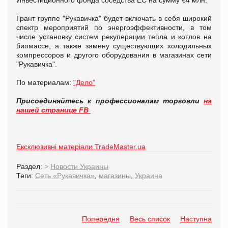
Грант группе "Рукавичка" будет включать в себя широкий
спектр мероприятий по энергоэффективности, в том
числе установку систем рекуперации тепла и котлов на
биомассе, а также замену существующих холодильных
компрессоров и другого оборудования в магазинах сети
"Рукавичка".
По материалам:
"Дело"
Присоединяйтесь к профессионалам торговли
на
нашей странице FB
Ексклюзивні матеріали TradeMaster.ua
Раздел:
>
Новости Украины
Теги:
Сеть «Рукавичка»
,
магазины
,
Украина
Попередня
Весь список
Наступна