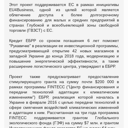
Этот проект поддерживается ЕС в рамках инициативы
EU4Business, одной из целей которой является
облегчение доступа к более долгосрочному
финансированию для малых и средних предприятий в
странах Глубокой и всеобъемлющей зоны свободной
торговли (ГВЗСТ) с ЕС.
Кредит ЕБРР со сроком погашения 6 лет поможет
"Рукавичке" в реализации ее инвестиционной программы,
предусматривающей открытие 42 новых магазинов в
западной Украине до конца 2018 года, модернизацию и
повышение энергетической эффективности, а также
расширение логистического центра, утверждают в ЕБРР.
Проект также предусматривает предоставление
стимулирующего гранта на сумму почти $200 000 в
рамках программы FINTECC ("Центр финансирования и
передачи технологий адаптации к климатическим
изменениям") ЕБРР, реализация которой началась в
Украине в феврале 2016 с целью передачи технологий в
сфере смягчения воздействий климатических изменений
и адаптации к ним. Рассчитанная на три года программа
FINTECC поддерживается грантом Глобального
экологического фонда (ГЭФ) на сумму $7 млн. и грантом
Инвестиционного фонда соседства ЕС на сумму €4 млн.