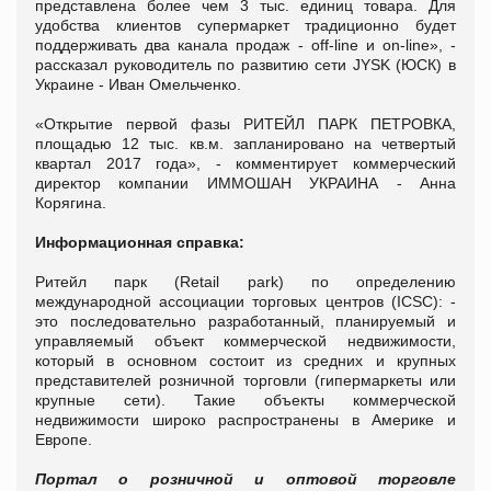
представлена более чем 3 тыс. единиц товара. Для
удобства клиентов супермаркет традиционно будет
поддерживать два канала продаж - off-line и on-line», -
рассказал руководитель по развитию сети JYSK (ЮСК) в
Украине - Иван Омельченко.
«Открытие первой фазы РИТЕЙЛ ПАРК ПЕТРОВКА,
площадью 12 тыс. кв.м. запланировано на четвертый
квартал 2017 года», - комментирует коммерческий
директор компании ИММОШАН УКРАИНА - Анна
Корягина.
Информационная справка:
Pитейл парк (Retail park) по определению
международной ассоциации торговых центров (ICSC): -
это последовательно разработанный, планируемый и
управляемый объект коммерческой недвижимости,
который в основном состоит из средних и крупных
представителей розничной торговли (гипермаркеты или
крупные сети). Такие объекты коммерческой
недвижимости широко распространены в Америке и
Европе.
Портал о розничной и оптовой торговле