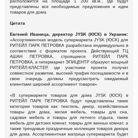
расположится на площади 1 200 кв.м., где будут
представлены все необходимые предложения и идеи
товаров для дома.
Цитата
Евгений Иваница, директор JYSK (ЮСК) в Украине:
«Ассортиментная модель супермаркета JYSK (ЮCK) для
РИТЕЙЛ ПАРК ПЕТРОВКА разработана индивидуально в
соответствии с форматом проекта. Действующий ТЦ
АШАН ПЕТРОВКА, строящиеся РИТЕЙЛ ПАРК
ПЕТРОВКА, и гипермаркет ЭПИЦЕНТР образуют мощный
РИТЕЙЛ-КЛАСТЕР, где участники проекта получат
совместное развитие, высокий трафик посещаемости и в
свою очередь должны предусмотреть ожидаемый
клиентами широкий ассортимент товаров».
«В супермаркете товаров для дома JYSK (ЮСК) в
РИТЕЙЛ ПАРК ПЕТРОВКА будут представлены такие
категории товаров как: текстиль, декор, хозяйственные
товары для дома, жилая мебель, товары для сна,
садовая мебель и товары для летнего отдыха, также
мебель для детских комнат, товары для ванных комнат, а
также трендовые праздничные коллекции товаров декора
для дома. Ассортиментная матрица супермаркета будет