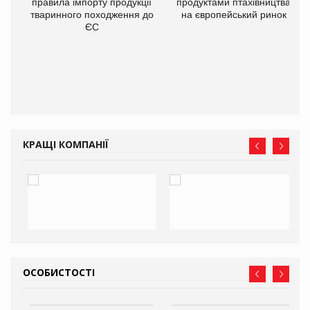
правила імпорту продукції
продуктами птахівництва
тваринного походження до
на європейський ринок
О:
ЄС
КРАЩІ КОМПАНІЇ
ОСОБИСТОСТІ