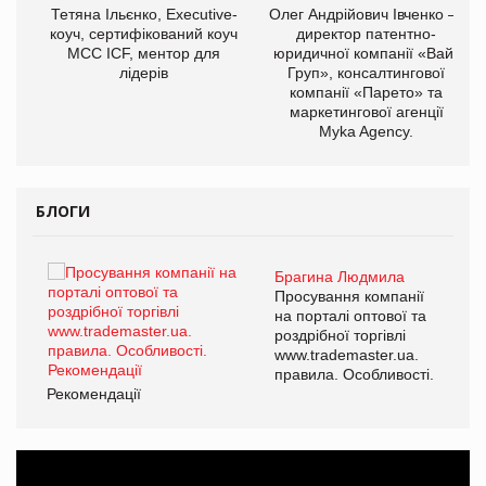
,
Тетяна Ільєнко, Executive-
Олег Андрійович Івченко —
ОВ
коуч, сертифікований коуч
директор патентно-
МСС ICF, ментор для
юридичної компанії «Вайз
лідерів
Груп», консалтингової
компанії «Парето» та
маркетингової агенції
Myka Agency.
БЛОГИ
Брагина Людмила
ї
Просування компанії
а
на порталі оптової та
роздрібної торгівлі
www.trademaster.ua.
і.
правила. Особливості.
Рекомендації
Ре