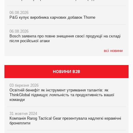
Російська атака 5 серпня стала одним із наймасштабніших
ударів по українському бізнесу за час повномасштабної війни
06.08.2026
06.08.2026
P&G купує виробника харчових добавок Thorne
P&G купує виробника харчових добавок Thorne
05.08.2026
Смачне поповнення дитячого меню: у VARUS з’явилися
06.08.2026
06.08.2026
новинки від ТМ ТОКЕРИ
Bosch заявила про повне знищення своєї продукції на складі
Bosch заявила про повне знищення своєї продукції на складі
після російської атаки
після російської атаки
05.08.2026
Сергій Лісунов про заморожені хлібобулочні вироби на
всі новини
PrivateLabel&FMCG Master 2026
НОВИНИ B2B
03 березня 2026
Освітній бенефіт як інструмент утримання талантів: як
ThinkGlobal підвищує лояльність та продуктивність вашої
команди
31 жовтня 2024
Компанія Rarog Tactical Gear презентувала надлегкі керамічні
бронеплити