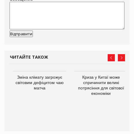
ЧИТАЙТЕ ТАКОЖ
Зміна клімату загрожує
Криза у Китаї може
ne
світовим дефіцитом чаю
спричинити великі
матча
потрясіння для світової
економіки