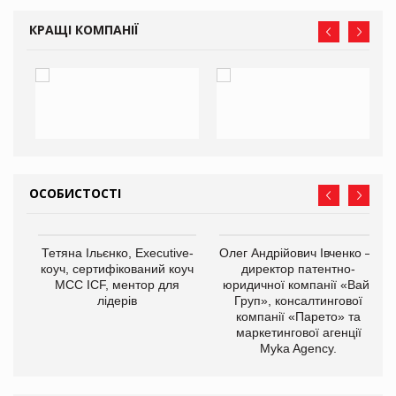
КРАЩІ КОМПАНІЇ
ОСОБИСТОСТІ
,
Тетяна Ільєнко, Executive-
Олег Андрійович Івченко —
ОВ
коуч, сертифікований коуч
директор патентно-
МСС ICF, ментор для
юридичної компанії «Вайз
лідерів
Груп», консалтингової
компанії «Парето» та
маркетингової агенції
Myka Agency.