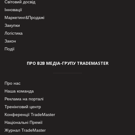
Світовий досвід
Інновації
Маркетинг&Продажі
Закупки
Логістика
Закон
Події
ПРО В2В МЕДІА-ГРУПУ TRADEMASTER
Про нас
Наша команда
Реклама на порталі
Тренінговий центр
Конференції TradeMaster
Національні Премії
Журнал TradeMaster