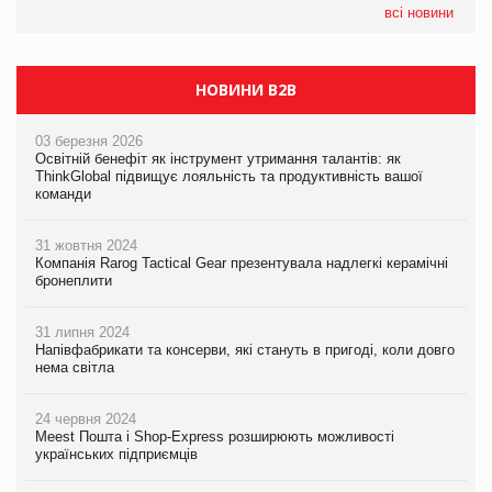
налічуватиме 374 магазини
всі новини
НОВИНИ B2B
03 березня 2026
Освітній бенефіт як інструмент утримання талантів: як
ThinkGlobal підвищує лояльність та продуктивність вашої
команди
31 жовтня 2024
Компанія Rarog Tactical Gear презентувала надлегкі керамічні
бронеплити
31 липня 2024
Напівфабрикати та консерви, які стануть в пригоді, коли довго
нема світла
24 червня 2024
Meest Пошта і Shop-Express розширюють можливості
українських підприємців