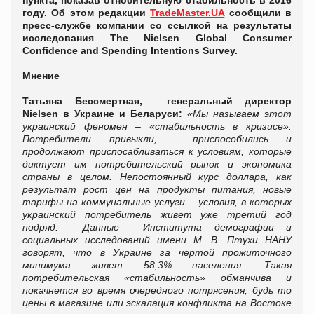
пункта, показав относительную стабильность в 2016
году. Об этом редакции
TradeMaster.UA
сообщили в
пресс-службе компании со ссылкой на результаты
исследования The Nielsen Global Consumer
Confidence and Spending Intentions Survey.
Мнение
Татьяна Бессмертная, генеральный директор
Nielsen в Украине и Беларуси:
«Мы называем этот
украинский феномен – «стабильность в кризисе».
Потребители привыкли, приспособились и
продолжают приспосабливаться к условиям, которые
диктует им потребительский рынок и экономика
страны в целом. Непостоянный курс доллара, как
результат рост цен на продукты питания, новые
тарифы на коммунальные услуги – условия, в которых
украинский потребитель живет уже третий год
подряд. Данные Института демографии и
социальных исследований имени М. В. Птухи НАНУ
говорят, что в Украине за чертой прожиточного
минимума живет 58,3% населения. Такая
потребительская «стабильность» обманчива и
покачнется во время очередного потрясения, будь то
цены в магазине или эскалация конфликта на Востоке