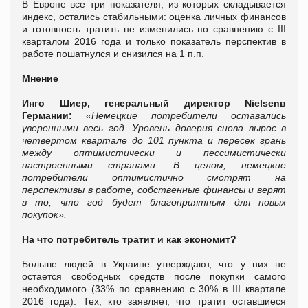
В Европе все три показателя, из которых складывается
индекс, остались стабильными: оценка личных финансов
и готовность тратить не изменились по сравнению с III
кварталом 2016 года и только показатель перспектив в
работе пошатнулся и снизился на 1 п.п.
Мнение
Инго Шиер, генеральный директор
Nielsen
в
Германии:
«
Немецкие потребители оставались
уверенными весь год. Уровень доверия снова вырос в
четвертом квартале до 101 пункта и пересек грань
между оптимистически и пессимистически
настроенными странами. В целом, немецкие
потребители оптимистично смотрят на
перспективы в работе, собственные финансы и верят
в то, что год будет благоприятным для новых
покупок».
На что потребитель тратит и как экономит?
Больше людей в Украине утверждают, что у них не
остается свободных средств после покупки самого
необходимого (33% по сравнению с 30% в ІІІ квартале
2016 года). Тех, кто заявляет, что тратит оставшиеся