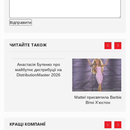
ЧИТАЙТЕ ТАКОЖ
Анастасія Бутенко про
майбутнє дистрибуції на
DistributionMaster 2026
Mattel присвятила Barbie
оди
Вітні Х'юстон
КРАЩІ КОМПАНІЇ