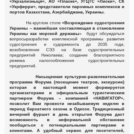
«Укрзализныця», АО «Пласке»
,
УГЦТС «Лиски», СК
«Укрферри», представители паромных комплексов и
портов Казахстана, Азербайджана, Украины.
На круглом столе
«Возрождение судостроения
Украины – важнейшая составляющая в становлении
Украины как морской державы
» будут обсуждаться
вопросыразработки комплексной программы развития
судостроения и судоремонта до 2035 года;
возобновление СЭЗ на базе судостроительных
предприятий Николаева; создание благоприятного
режима налогообложения судостроительных
предприятий.
Насыщенная культурно-развлекательная
программа Форума (посещение театров, экскурсии)
которая в настоящий момент формируется
организаторами и официальным туристическим
партнером Форума – компанией «НАВИГАТОР»,
позволит Вам провести незабываемую неделю в
период бархатного сезона в Одессе. Традиционный
вечерний фуршет в день открытия Форума даст
возможность в неформальной обстановке
пообщаться с потенциальными партнерами и
клиентами. А удобный сервис для посетителей,