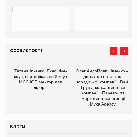
ОСОБИСТОСТІ
,
Тетяна Ільєнко, Executive-
Олег Андрійович Івченко —
ОВ
коуч, сертифікований коуч
директор патентно-
МСС ICF, ментор для
юридичної компанії «Вайз
лідерів
Груп», консалтингової
компанії «Парето» та
маркетингової агенції
Myka Agency.
БЛОГИ