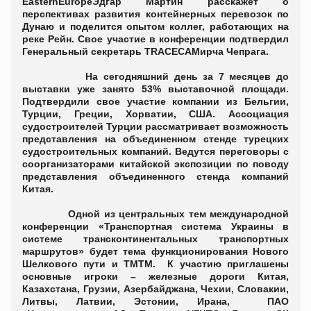
Eastern
Europe
Эдгар Мартин расскажет о
перспективах развития контейнерных перевозок по
Дунаю и поделится опытом коллег, работающих на
реке Рейн. Свое участие в конференции подтвердил
Генеральный секретарь
TRACECA
Мирча Чепрага.
На сегодняшний день за 7 месяцев до
выставки уже занято 53% выставочной площади.
Подтвердили свое участие компании из Бельгии,
Турции, Греции, Хорватии, США. Ассоциация
судостроителей Турции рассматривает возможность
представления на объединенном стенде турецких
судостроительных компаний. Ведутся переговоры с
соорганизаторами китайской экспозиции по поводу
представления объединенного стенда компаний
Китая.
Одной из центральных тем международной
конференции
«
Транспортная система Украины в
системе трансконтинентальных транспортных
маршрутов
»
будет тема функционирования Нового
Шелкового пути и ТМТМ.
К участию приглашены
основные игроки – железные дороги Китая,
Казахстана, Грузии, Азербайджана, Чехии, Словакии,
Литвы, Латвии, Эстонии, Ирана, ПАО