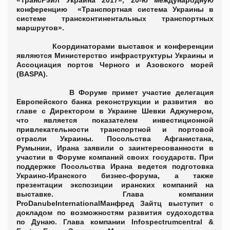
«ТрансРэйл Украина 2017»
, 20-ю международную
конференцию
«
Транспортная система Украины в
системе трансконтинентальных транспортных
маршрутов
»
.
Координаторами выставок и конференции
являются Министерство инфраструктуры Украины и
Ассоциация портов Черного и Азовского морей
(BASPA).
В Форуме примет участие делегация
Европейского банка реконструкции и развития во
главе с Директором в Украине Шевки Аджунером,
что является показателем инвестиционной
привлекательности транспортной и портовой
отрасли Украины. Посольства Афганистана,
Румынии, Ирана заявили о заинтересованности в
участии в Форуме компаний своих государств. При
поддержке Посольства Ирана ведется подготовка
Украино-Иранского бизнес-форума, а также
презентации экспозиции иранских компаний на
выставке. Глава компании
ProDanube
International
Манфред Зайтц выступит с
докладом по возможностям развития судоходства
по Дунаю. Глава компании
Infospectrum
central
&