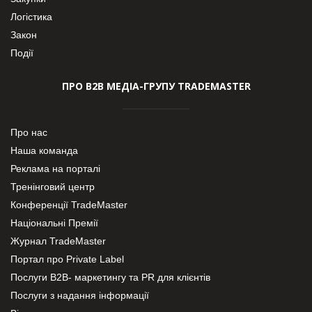
Логістика
Закон
Події
ПРО В2В МЕДІА-ГРУПУ TRADEMASTER
Про нас
Наша команда
Реклама на порталі
Тренінговий центр
Конференції TradeMaster
Національні Премії
Журнал TradeMaster
Портал про Private Label
Послуги В2В- маркетингу та PR для клієнтів
Послуги з надання інформації