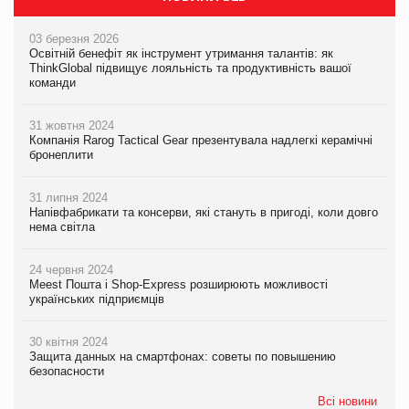
03 березня 2026
Освітній бенефіт як інструмент утримання талантів: як
ThinkGlobal підвищує лояльність та продуктивність вашої
команди
31 жовтня 2024
Компанія Rarog Tactical Gear презентувала надлегкі керамічні
бронеплити
31 липня 2024
Напівфабрикати та консерви, які стануть в пригоді, коли довго
нема світла
24 червня 2024
Meest Пошта і Shop-Express розширюють можливості
українських підприємців
30 квітня 2024
Защита данных на смартфонах: советы по повышению
безопасности
Всі новини