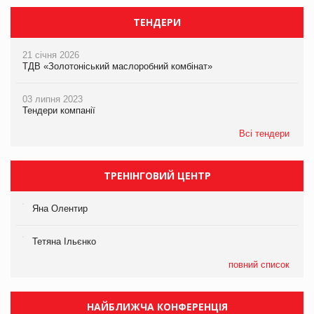
ТЕНДЕРИ
21 січня 2026
ТДВ «Золотоніський маслоробний комбінат»
03 липня 2023
Тендери компанії
Всі тендери
ТРЕНІНГОВИЙ ЦЕНТР
Яна Олентир
Тетяна Ільєнко
повний список
НАЙБЛИЖЧА КОНФЕРЕНЦІЯ