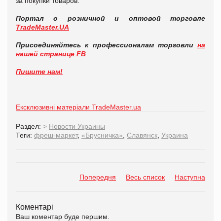
за покупки товаров.
Портал о розничной и оптовой торговле
TradeMaster.UA
Присоединяйтесь к профессионалам торговли
на
нашей странице FB
Пишите нам!
Ексклюзивні матеріали TradeMaster.ua
Раздел:
>
Новости Украины
Теги:
фреш-маркет
,
«Брусничка»
,
Славянск
,
Украина
Попередня
Весь список
Наступна
Коментарі
Ваш коментар буде першим.