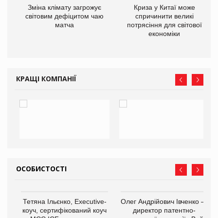
Зміна клімату загрожує
Криза у Китаї може
ne
світовим дефіцитом чаю
спричинити великі
матча
потрясіння для світової
економіки
КРАЩІ КОМПАНІЇ
ОСОБИСТОСТІ
,
Тетяна Ільєнко, Executive-
Олег Андрійович Івченко —
ОВ
коуч, сертифікований коуч
директор патентно-