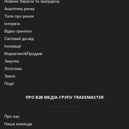
Новини України та закордону
Аналітика ринку
Топи про ринок
Інтерв’ю
Відео-тренінги
Світовий досвід
Інновації
Маркетинг&Продажі
Закупки
Логістика
Закон
Події
ПРО В2В МЕДІА-ГРУПУ TRADEMASTER
Про нас
Наша команда