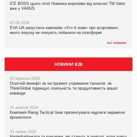
ICE BOSS цього літа! Новинка морозива від власної ТМ Varto
06.08.2026
вже у VARUS
Смачна новинка для хвостатих: у VARUS з’явилися паучі
07.08.2026
Varto Paw expert від власної ТМ Varto!
Франція заборонила рекламні дзвінки без згоди клієнтів
07.08.2026
EVA.UA запустила кампанію «Хто б знав» про асортимент,
05.08.2026
якого покупці не очікують побачити на платформі
Мережа супермаркетів VARUS купує мережу магазинів
формату convenience store КОЛО: об’єднана компанія
налічуватиме 374 магазини
всі новини
НОВИНИ B2B
03 березня 2026
Освітній бенефіт як інструмент утримання талантів: як
ThinkGlobal підвищує лояльність та продуктивність вашої
команди
31 жовтня 2024
Компанія Rarog Tactical Gear презентувала надлегкі керамічні
бронеплити
31 липня 2024
Напівфабрикати та консерви, які стануть в пригоді, коли довго