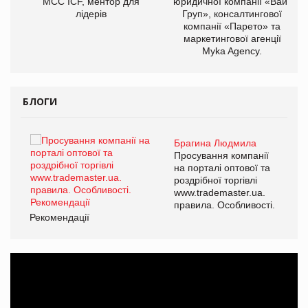
МСС ICF, ментор для
юридичної компанії «Вайз
лідерів
Груп», консалтингової
компанії «Парето» та
маркетингової агенції
Myka Agency.
БЛОГИ
Брагина Людмила
ї
Просування компанії
а
на порталі оптової та
роздрібної торгівлі
www.trademaster.ua.
і.
правила. Особливості.
Рекомендації
Ре