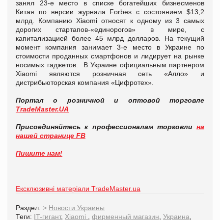
занял 23-е место в списке богатейших бизнесменов
Китая по версии журнала Forbes с состоянием $13,2
млрд. Компанию Xiaomi относят к одному из 3 самых
дорогих стартапов-«единорогов» в мире, с
капитализацией более 45 млрд долларов. На текущий
момент компания занимает 3-е место в Украине по
стоимости проданных смартфонов и лидирует на рынке
носимых гаджетов. В Украине официальным партнером
Xiaomi являются розничная сеть «Алло» и
дистрибьюторская компания «Цифротех».
Портал о розничной и оптовой торговле
TradeMaster.UA
Присоединяйтесь к профессионалам торговли
на
нашей странице FB
Пишите нам!
Ексклюзивні матеріали TradeMaster.ua
Раздел:
>
Новости Украины
Теги:
IT-гигант
,
Xiaomi
,
фирменный магазин
,
Украина
,