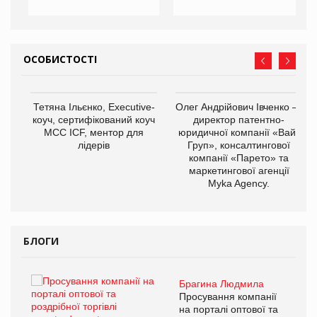
ОСОБИСТОСТІ
,
Тетяна Ільєнко, Executive-
Олег Андрійович Івченко —
ОВ
коуч, сертифікований коуч
директор патентно-
МСС ICF, ментор для
юридичної компанії «Вайз
лідерів
Груп», консалтингової
компанії «Парето» та
маркетингової агенції
Myka Agency.
БЛОГИ
Брагина Людмила
ї
Просування компанії
а
на порталі оптової та