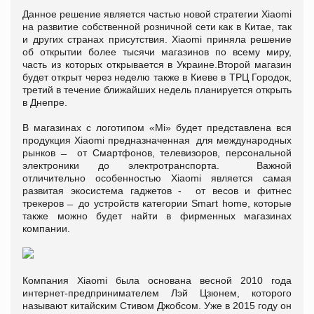
Данное решение является частью новой стратегии Xiaomi
на развитие собственной розничной сети как в Китае, так
и других странах присутствия. Xiaomi приняла решение
об открытии более тысячи магазинов по всему миру,
часть из которых открывается в Украине.Второй магазин
будет открыт через неделю также в Киеве в ТРЦ Городок,
третий в течение ближайших недель планируется открыть
в Днепре.
В магазинах с логотипом «Mi» будет представлена вся
продукция Xiaomi предназначенная для международных
рынков ̶ от Смартфонов, телевизоров, персональной
электроники до электротранспорта. Важной
отличительно особенностью Xiaomi является самая
развитая экосистема гаджетов - от весов и фитнес
трекеров ̶ до устройств категории Smart home, которые
также можно будет найти в фирменных магазинах
компании.
Компания Xiaomi была основана весной 2010 года
интернет-предпринимателем Лэй Цзюнем, которого
называют китайским Стивом Джобсом. Уже в 2015 году он