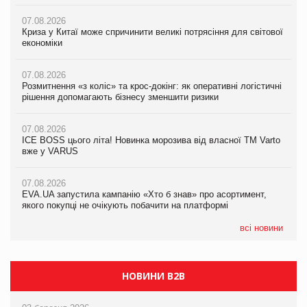
07.08.2026
07.08.2026
Криза у Китаї може спричинити великі потрясіння для світової
07.08.2026
Криза у Китаї може спричинити великі потрясіння для світової
економіки
ICE BOSS цього літа! Новинка морозива від власної ТМ Varto
економіки
вже у VARUS
07.08.2026
07.08.2026
Розмитнення «з коліс» та крос-докінг: як оперативні логістичні
07.08.2026
Kraft Heinz скоротила збиток у першому півріччі
рішення допомагають бізнесу зменшити ризики
EVA.UA запустила кампанію «Хто б знав» про асортимент,
якого покупці не очікують побачити на платформі
07.08.2026
07.08.2026
Продажі Hugo Boss впали на 9%
ICE BOSS цього літа! Новинка морозива від власної ТМ Varto
06.08.2026
вже у VARUS
Смачна новинка для хвостатих: у VARUS з’явилися паучі
07.08.2026
Varto Paw expert від власної ТМ Varto!
Франція заборонила рекламні дзвінки без згоди клієнтів
07.08.2026
EVA.UA запустила кампанію «Хто б знав» про асортимент,
05.08.2026
якого покупці не очікують побачити на платформі
Мережа супермаркетів VARUS купує мережу магазинів
формату convenience store КОЛО: об’єднана компанія
налічуватиме 374 магазини
всі новини
НОВИНИ B2B