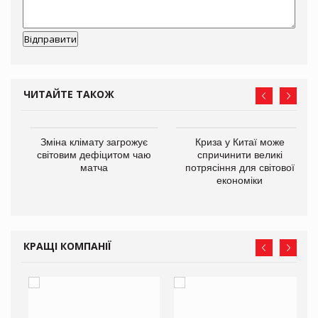
ЧИТАЙТЕ ТАКОЖ
Зміна клімату загрожує
Криза у Китаї може
ne
світовим дефіцитом чаю
спричинити великі
матча
потрясіння для світової
економіки
КРАЩІ КОМПАНІЇ