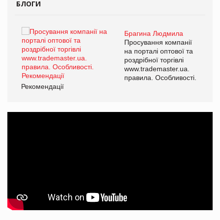
БЛОГИ
Брагина Людмила
ї
Просування компанії
а
на порталі оптової та
роздрібної торгівлі
www.trademaster.ua.
і.
правила. Особливості.
Рекомендації
Ре