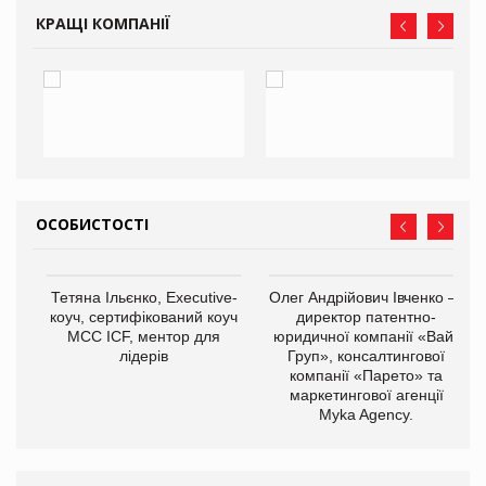
КРАЩІ КОМПАНІЇ
ОСОБИСТОСТІ
,
Тетяна Ільєнко, Executive-
Олег Андрійович Івченко —
ОВ
коуч, сертифікований коуч
директор патентно-
МСС ICF, ментор для
юридичної компанії «Вайз
лідерів
Груп», консалтингової
компанії «Парето» та
маркетингової агенції
Myka Agency.