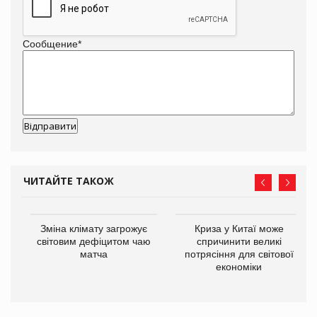
Сообщение
*
ЧИТАЙТЕ ТАКОЖ
Зміна клімату загрожує
Криза у Китаї може
ne
світовим дефіцитом чаю
спричинити великі
матча
потрясіння для світової
економіки