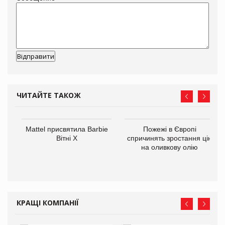
ЧИТАЙТЕ ТАКОЖ
Mattel присвятила Barbie
Пожежі в Європі
ції
Вітні Х
спричинять зростання цін
 до
на оливкову олію
КРАЩІ КОМПАНІЇ