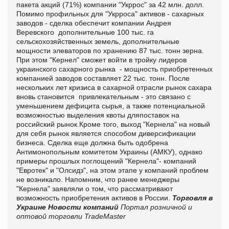
пакета акций (71%) компании "Укррос" за 42 млн. долл.
Помимо профильных для "Укрроса" активов - сахарных
заводов - сделка обеспечит компании Андрея
Веревского дополнительные 100 тыс. га
сельскохозяйственных земель, дополнительные
мощности элеваторов по хранению 87 тыс. тонн зерна.
При этом "Кернел" сможет войти в тройку лидеров
украинского сахарного рынка - мощность приобретенных
компанией заводов составляет 22 тыс. тонн. После
нескольких лет кризиса в сахарной отрасли рынок сахара
вновь становится привлекательным - это связано с
уменьшением дефицита сырья, а также потенциальной
возможностью выделения квоты дляпоставок на
российский рынок.Кроме того, выход "Кернела" на новый
для себя рынок является способом диверсификации
бизнеса. Сделка еще должна быть одобрена
Антимонопольным комитетом Украины (АМКУ), однако
примеры прошлых поглощений "Кернела"- компаний
"Евротек" и "Олсидз", на этом этапе у компаний проблем
не возникало. Напомним, что ранее менеджеры
"Кернела" заявляли о том, что рассматривают
возможность приобретения активов в России.
Торговля в
Украине
Новости компаний
Портал розничной и
оптовой торговли TradeMaster