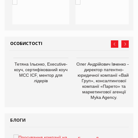
ОСОБИСТОСТІ
,
Тетяна Ільєнко, Executive-
Олег Андрійович Івченко —
ОВ
коуч, сертифікований коуч
директор патентно-
МСС ICF, ментор для
юридичної компанії «Вайз
лідерів
Груп», консалтингової
компанії «Парето» та
маркетингової агенції
Myka Agency.
БЛОГИ