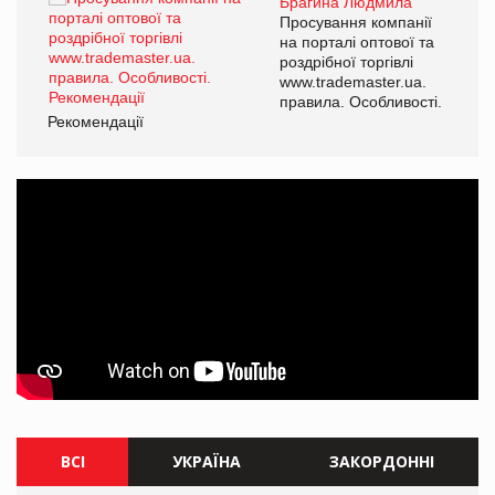
Брагина Людмила
ї
Просування компанії
а
на порталі оптової та
роздрібної торгівлі
www.trademaster.ua.
і.
правила. Особливості.
Рекомендації
Ре
ВСІ
УКРАЇНА
ЗАКОРДОННІ