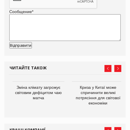
Сообщение
*
ЧИТАЙТЕ ТАКОЖ
Зміна клімату загрожує
Криза у Китаї може
ne
світовим дефіцитом чаю
спричинити великі
матча
потрясіння для світової
економіки
КРАЩІ КОМПАНІЇ