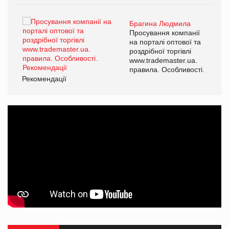
Брагина Людмила
ї
Просування компанії
а
на порталі оптової та
роздрібної торгівлі
www.trademaster.ua.
і.
правила. Особливості.
Рекомендації
Ре