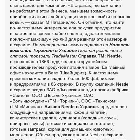
очень важно для компании. «В странах, где компания
не работает в этом бизнесе, мы ищем возможность
приобрести активы действующих игроков, выйти на рынок
воды», — сказал М.Патарнелло. Он отметил, что найти
по-настоящему интересное для покупки предприятие
в настоящее время крайне сложно, однако компания
приложит максимум усилий для развития этой категории
в Украине.
По материалам:
www.companion.ua
Новости
компаний
Торговля в Украине
Портал розничной и
оптовой торговли TradeMaster
Справка ТМ:
Nestle
,
основанная в 1866 году, является крупнейшим
производителем продуктов питания в мире. Ее главный
офис находится в Веве (Швейцария). К настоящему
времени компания владеет более 500 фабриками
и предприятиями в 86 странах. В группу компаний Nestlе
в Украине входят ЗАО «Львовская кондитерская фабрика
«Свиточ», ООО «Нестле Украина», ОАО
«Волыньхолдинг» (ТМ «Торчин»), ООО «Техноком»
(ТМ «Мивина»).
Бизнес Nestlе в Украине:
представлен
следующими направлениями: кофе и напитки,
кондитерские изделия, кулинария (холодные соусы,
приправы, супы), детское и специальное питание,
готовые завтраки, корма для домашних животных,
мороженое. Объем продаж компании Nestlе в Украине