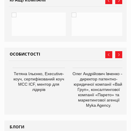
ОСОБИСТОСТІ
,
Тетяна Ільєнко, Executive-
Олег Андрійович Івченко —
ОВ
коуч, сертифікований коуч
директор патентно-
МСС ICF, ментор для
юридичної компанії «Вайз
лідерів
Груп», консалтингової
компанії «Парето» та
маркетингової агенції
Myka Agency.
БЛОГИ