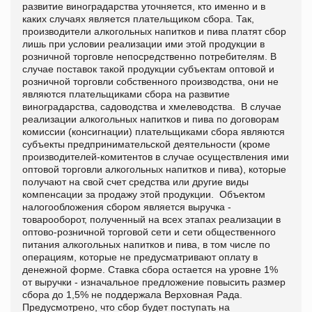
развитие виноградарства уточняется, кто именно и в
каких случаях является плательщиком сбора. Так,
производители алкогольных напитков и пива платят сбор
лишь при условии реализации ими этой продукции в
розничной торговле непосредственно потребителям. В
случае поставок такой продукции субъектам оптовой и
розничной торговли собственного производства, они не
являются плательщиками сбора на развитие
виноградарства, садоводства и хмелеводства. В случае
реализации алкогольных напитков и пива по договорам
комиссии (консигнации) плательщиками сбора являются
субъекты предпринимательской деятельности (кроме
производителей-комитентов в случае осуществления ими
оптовой торговли алкогольных напитков и пива), которые
получают на свой счет средства или другие виды
компенсации за продажу этой продукции. Объектом
налогообложения сбором является выручка -
товарооборот, полученный на всех этапах реализации в
оптово-розничной торговой сети и сети общественного
питания алкогольных напитков и пива, в том числе по
операциям, которые не предусматривают оплату в
денежной форме. Ставка сбора остается на уровне 1%
от выручки - изначальное предложение повысить размер
сбора до 1,5% не поддержала Верховная Рада.
Предусмотрено, что сбор будет поступать на