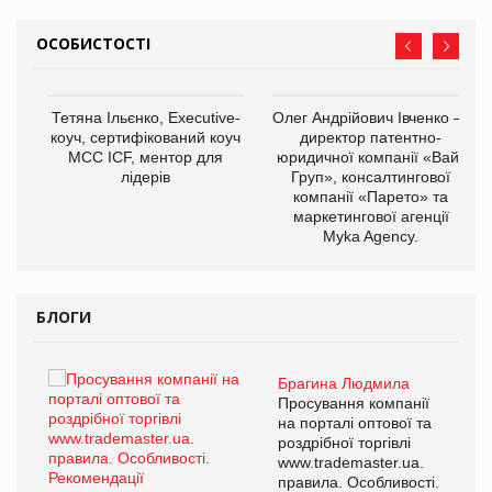
ОСОБИСТОСТІ
,
Тетяна Ільєнко, Executive-
Олег Андрійович Івченко —
ОВ
коуч, сертифікований коуч
директор патентно-
МСС ICF, ментор для
юридичної компанії «Вайз
лідерів
Груп», консалтингової
компанії «Парето» та
маркетингової агенції
Myka Agency.
БЛОГИ
Брагина Людмила
ї
Просування компанії
а
на порталі оптової та
роздрібної торгівлі
www.trademaster.ua.
і.
правила. Особливості.