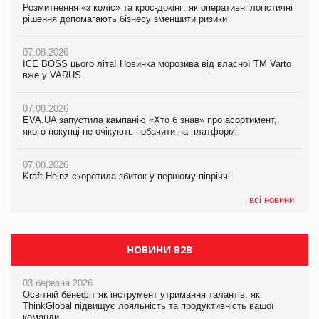
Розмитнення «з коліс» та крос-докінг: як оперативні логістичні
ICE BOSS цього літа! Новинка морозива від власної ТМ Varto
Kraft Heinz скоротила збиток у першому півріччі
рішення допомагають бізнесу зменшити ризики
вже у VARUS
07.08.2026
07.08.2026
07.08.2026
Продажі Hugo Boss впали на 9%
ICE BOSS цього літа! Новинка морозива від власної ТМ Varto
EVA.UA запустила кампанію «Хто б знав» про асортимент,
вже у VARUS
якого покупці не очікують побачити на платформі
07.08.2026
Франція заборонила рекламні дзвінки без згоди клієнтів
07.08.2026
06.08.2026
EVA.UA запустила кампанію «Хто б знав» про асортимент,
Смачна новинка для хвостатих: у VARUS з’явилися паучі
06.08.2026
якого покупці не очікують побачити на платформі
Varto Paw expert від власної ТМ Varto!
Починають діяти нові правила імпорту продукції тваринного
походження до ЄС
07.08.2026
05.08.2026
Kraft Heinz скоротила збиток у першому півріччі
Мережа супермаркетів VARUS купує мережу магазинів
формату convenience store КОЛО: об’єднана компанія
налічуватиме 374 магазини
всі новини
НОВИНИ B2B
03 березня 2026
Освітній бенефіт як інструмент утримання талантів: як
ThinkGlobal підвищує лояльність та продуктивність вашої
команди