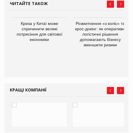
ЧИТАЙТЕ ТАКОЖ
не
Криза у Китаї може
Розмитнення «з коліс» та
ії
спричинити великі
крос-докінг: як оперативні
ої
потрясіння для світової
логістичні рішення
економіки
допомагають бізнесу
зменшити ризики
КРАЩІ КОМПАНІЇ