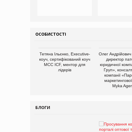
ОСОБИСТОСТІ
Тетяна Ільєнко, Executive-
Олег Андрійович
коуч, сертифікований коуч
директор пат
МСС ICF, ментор для
юридичної компа
лідерів
Груп», консал
компанії «Пар
маркетингової
арас Ігорович,
Myka Agen
иробництва ТОВ
Герчак"
БЛОГИ
Брагина Людмила
Просування компанії на