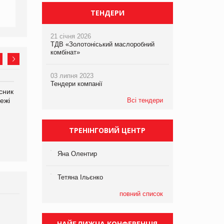
ТЕНДЕРИ
21 січня 2026
ТДВ «Золотоніський маслоробний
комбінат»
03 липня 2023
Тендери компанії
сник
Олексій Логачов-Михайлов
Яна Сараніна, директор
ежі
Файно маркет Директор
Всі тендери
компанії «УкраМарин»
департаменту з
виробництва
ТРЕНІНГОВИЙ ЦЕНТР
Яна Олентир
Тетяна Ільєнко
повний список
Брагина Людмила
Просування компанії на
НАЙБЛИЖЧА КОНФЕРЕНЦІЯ