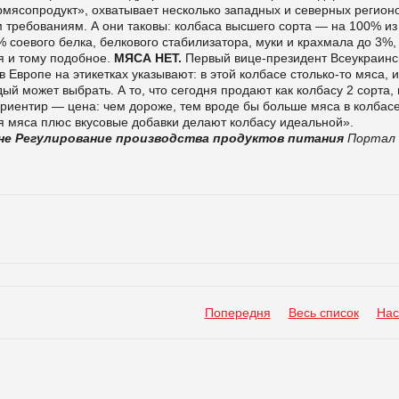
рмясопродукт», охватывает несколько западных и северных регион
м требованиям. А они таковы: колбаса высшего сорта — на 100% из
% соевого белка, белкового стабилизатора, муки и крахмала до 3%,
я и тому подобное.
МЯСА НЕТ.
Первый вице-президент Всеукраинс
в Европе на этикетках указывают: в этой колбасе столько-то мяса, и
дый может выбрать. А то, что сегодня продают как колбасу 2 сорта,
риентир — цена: чем дороже, тем вроде бы больше мяса в колбасе
 мяса плюс вкусовые добавки делают колбасу идеальной».
не
Регулирование производства продуктов питания
Портал
Попередня
Весь список
Нас