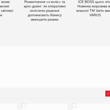
ї може
Розмитнення «з коліс» та
ICE BOSS цього літ
великі
крос-докінг: як оперативні
Новинка морозива в
світової
логістичні рішення
власної ТМ Varto вж
ки
допомагають бізнесу
VARUS
зменшити ризики