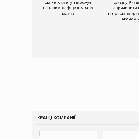
Зміна клімату загрожує
Криза у Кита
світовим дефіцитом чаю
спричинити 
матча
потрясіння для 
економі
ує виробника
добавок Thorne
КРАЩІ КОМПАНІЇ