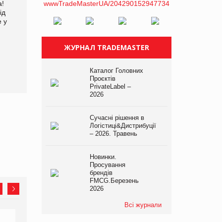
а!
EVA.UA запустила
Kraft Heinz скоротила
ід
кампанію «Хто б знав» про
збиток у першому півріччі
е у
асортимент, якого покупці
не очікують побачити на
платформі
ЖУРНАЛ TRADEMASTER
Каталог Головних
Проєктів
PrivateLabel –
2026
Сучасні рішення в
Логістиці&Дистрибуції
– 2026. Травень
Новинки.
Просування
брендів
FMCG.Березень
2026
Всі журнали