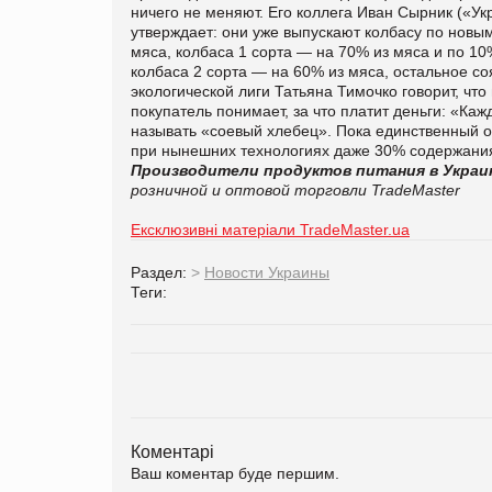
ничего не меняют. Его коллега Иван Сырник («Ук
утверждает: они уже выпускают колбасу по новы
мяса, колбаса 1 сорта — на 70% из мяса и по 10
колбаса 2 сорта — на 60% из мяса, остальное со
экологической лиги Татьяна Тимочко говорит, что 
покупатель понимает, за что платит деньги: «Каж
называть «соевый хлебец». Пока единственный о
при нынешних технологиях даже 30% содержания
Производители продуктов питания в Украи
розничной и оптовой торговли TradeMaster
Ексклюзивні матеріали TradeMaster.ua
Раздел:
>
Новости Украины
Теги:
Коментарі
Ваш коментар буде першим.