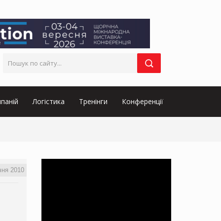
паній
Логістика
Тренінги
Конференції
чня 2010