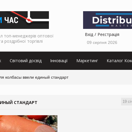
Вхід
Реєстрація
л топ-менеджерів оптової
та роздрібної торгівлі
09 серпня 2026
к
Світовий досвід
Інновації
Маркетинг
Каталог Ком
ля колбасы ввели единый стандарт
19 сі
ДИНЫЙ СТАНДАРТ