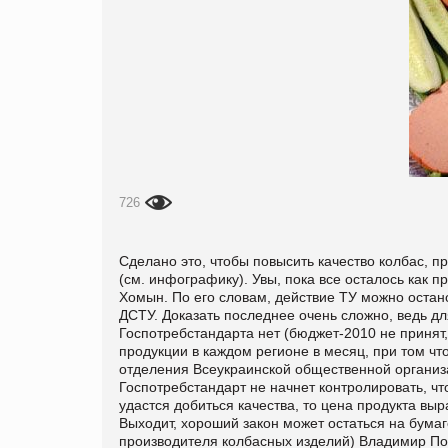
726
Сделано это, чтобы повысить качество колбас, п
(см. инфографику). Увы, пока все осталось как 
Хомын. По его словам, действие ТУ можно остано
ДСТУ. Доказать последнее очень сложно, ведь дл
Госпотребстандарта нет (бюджет-2010 не принят,
продукции в каждом регионе в месяц, при том чт
отделения Всеукраинской общественной организ
Госпотребстандарт не начнет контролировать, что
удастся добиться качества, то цена продукта выр
Выходит, хороший закон может остаться на бума
производителя колбасных изделий) Владимир Поп