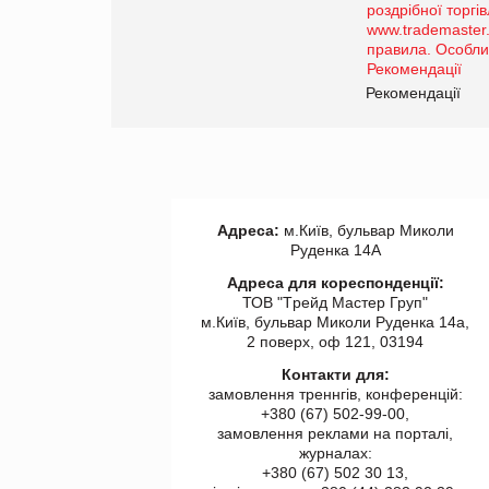
порталі оптової та роздрібної
торгівлі www.trademaster.ua.
правила. Особливості.
Рекомендації
Рекомендації
Адреса:
м.Київ, бульвар Миколи
Руденка 14А
Адреса для кореспонденції:
ТОВ "Tрейд Мастер Груп"
м.Київ, бульвар Миколи Руденка 14а,
2 поверх, оф 121, 03194
Контакти для:
замовлення треннгів, конференцій:
+380 (67) 502-99-00,
замовлення реклами на порталі,
журналах:
+380 (67) 502 30 13,