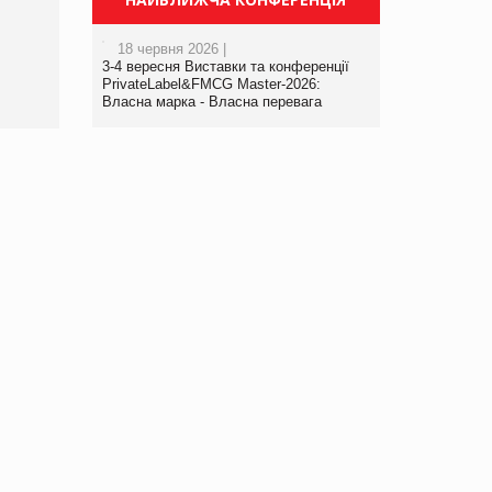
порталі оптової та роздрібної
торгівлі www.trademaster.ua.
18 червня 2026 |
правила. Особливості.
3-4 вересня Виставки та конференції
Рекомендації
PrivateLabel&FMCG Master-2026:
Власна марка - Власна перевага