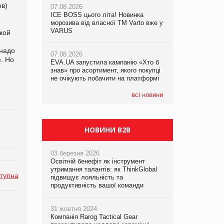
ов)
07.08.2026
ICE BOSS цього літа! Новинка
06.08.2026
07.08.2026
морозива від власної ТМ Varto вже у
Смачна новинка для хвостатих: у
Франція заборонила рекламні дзвінки
VARUS
VARUS з’явилися паучі Varto Paw
кой
без згоди клієнтів
expert від власної ТМ Varto!
 надо
07.08.2026
. Но
EVA.UA запустила кампанію «Хто б
05.08.2026
знав» про асортимент, якого покупці
Мережа супермаркетів VARUS купує
не очікують побачити на платформі
мережу магазинів формату
convenience store КОЛО: об’єднана
компанія налічуватиме 374 магазини
всі новини
НОВИНИ B2B
03 березня 2026
Освітній бенефіт як інструмент
утримання талантів: як ThinkGlobal
тупна
підвищує лояльність та
продуктивність вашої команди
31 жовтня 2024
Компанія Rarog Tactical Gear