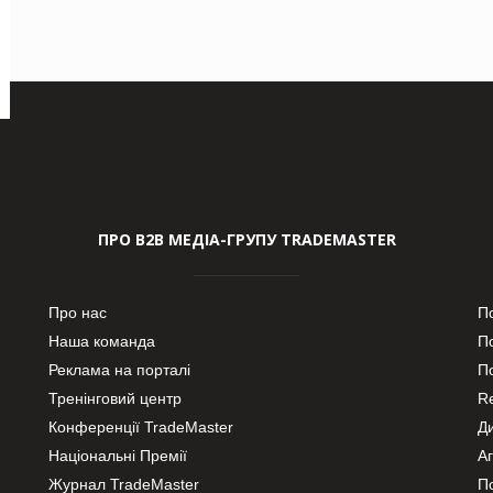
ПРО В2В МЕДІА-ГРУПУ TRADEMASTER
Про нас
П
Наша команда
П
Реклама на порталі
По
Тренінговий центр
Re
Конференції TradeMaster
Д
Національні Премії
А
Журнал TradeMaster
П