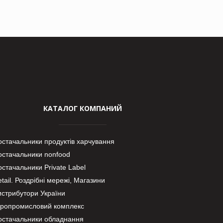
КАТАЛОГ КОМПАНИЙ
остачальники продуктів харчування
остачальники nonfood
стачальники Private Label
tail. Роздрібні мережі, Магазини
истрибутори України
гропромисловий комплекс
остачальники обладнання