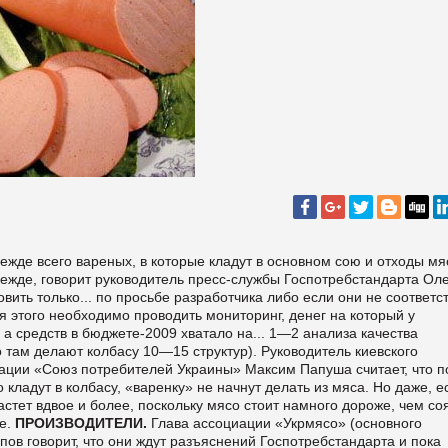
режде всего вареных, в которые кладут в основном сою и отходы мя
прежде, говорит руководитель пресс-службы Госпотребстандарта Оле
вить только... по просьбе разработчика либо если они не соответс
я этого необходимо проводить мониторинг, денег на который у
 а средств в бюджете-2009 хватало на... 1—2 анализа качества
о там делают колбасу 10—15 структур). Руководитель киевского
ации «Союз потребителей Украины» Максим Папуша считает, что п
 кладут в колбасу, «варенку» не начнут делать из мяса. Но даже, е
астет вдвое и более, поскольку мясо стоит намного дороже, чем со
ге.
ПРОИЗВОДИТЕЛИ.
Глава ассоциации «Укрмясо» (основного
ов говорит, что они ждут разъяснений Госпотребстандарта и пока