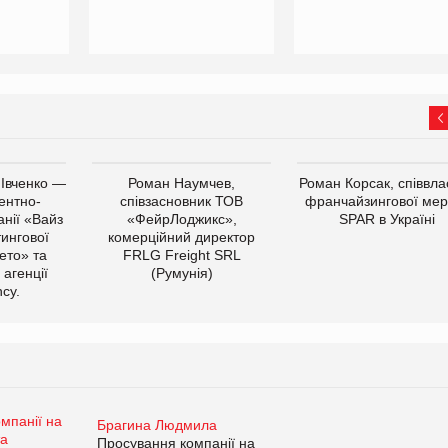
 Івченко —
Роман Наумчев,
Роман Корсак, співвла
ентно-
співзасновник ТОВ
франчайзингової мер
нії «Вайз
«ФейрЛоджикс»,
SPAR в Україні
тингової
комерційний директор
ето» та
FRLG Freight SRL
 агенції
(Румунія)
cy.
Брагина Людмила
Просування компанії на