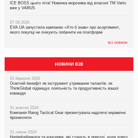
ICE BOSS цього літа! Новинка морозива від власної ТМ Varto
06.08.2026
вже у VARUS
Смачна новинка для хвостатих: у VARUS з’явилися паучі
07.08.2026
Varto Paw expert від власної ТМ Varto!
Франція заборонила рекламні дзвінки без згоди клієнтів
07.08.2026
EVA.UA запустила кампанію «Хто б знав» про асортимент,
05.08.2026
якого покупці не очікують побачити на платформі
Мережа супермаркетів VARUS купує мережу магазинів
формату convenience store КОЛО: об’єднана компанія
налічуватиме 374 магазини
всі новини
НОВИНИ B2B
03 березня 2026
Освітній бенефіт як інструмент утримання талантів: як
ThinkGlobal підвищує лояльність та продуктивність вашої
команди
31 жовтня 2024
Компанія Rarog Tactical Gear презентувала надлегкі керамічні
бронеплити
31 липня 2024
Напівфабрикати та консерви, які стануть в пригоді, коли довго