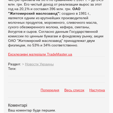
млн. грн. Его чистый доход от реализации вырос за этот
год на 20,1% и составил 396 млн. грн.
ОАО
"Житомирский маслозавод":
создано в 1981 г.,
является одним из крупнейших производителей
молочных продуктов, мороженого, сливочного масла,
сухого обезжиренного молока, кефира, сметаны,
йогуртов и сыров. Согласно данным Государственной
комиссии по ценным бумагам и фондовому рынку, акции
ОАО "Житомирский маслозавод" принадлежат двум
физлицам, по 53% и 34% соответственно.
Ексклюзивні матеріали TradeMaster.ua
Раздел:
>
Новости Украины
Теги:
Попередня
Весь список
Наступна
Коментарі
Ваш коментар буде першим.