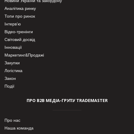
Новини України та закордону
Аналітика ринку
Топи про ринок
Інтерв’ю
Відео-тренінги
Світовий досвід
Інновації
Маркетинг&Продажі
Закупки
Логістика
Закон
Події
ПРО В2В МЕДІА-ГРУПУ TRADEMASTER
Про нас
Наша команда