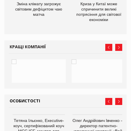
Зміна клімату загрожує
Криза у Китаї може
ne
світовим дефіцитом чаю
спричинити великі
матча
потрясіння для світової
економіки
КРАЩІ КОМПАНІЇ
ОСОБИСТОСТІ
,
Тетяна Ільєнко, Executive-
Олег Андрійович Івченко —
ОВ
коуч, сертифікований коуч
директор патентно-
МСС ICF, ментор для
юридичної компанії «Вайз