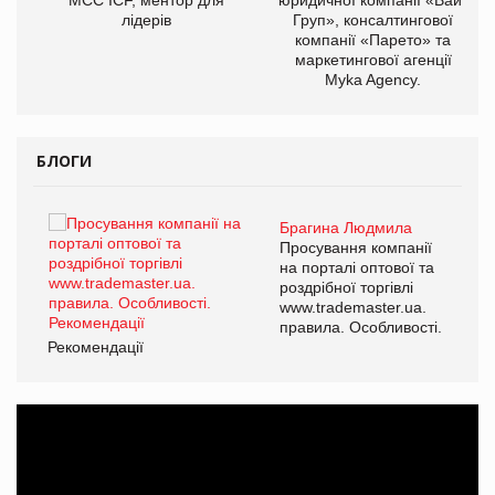
лідерів
Груп», консалтингової
компанії «Парето» та
маркетингової агенції
Myka Agency.
БЛОГИ
Брагина Людмила
ї
Просування компанії
а
на порталі оптової та
роздрібної торгівлі
www.trademaster.ua.
і.
правила. Особливості.
Рекомендації
Ре