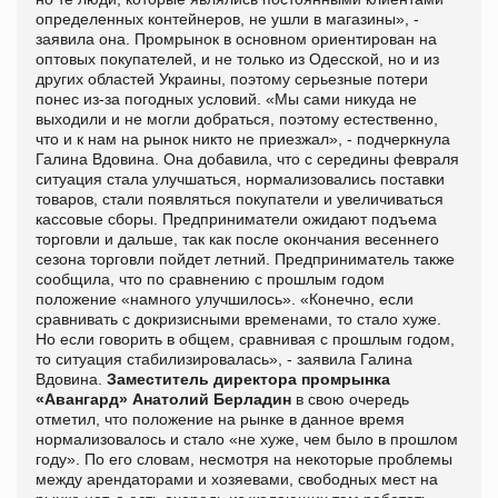
определенных контейнеров, не ушли в магазины», -
заявила она. Промрынок в основном ориентирован на
оптовых покупателей, и не только из Одесской, но и из
других областей Украины, поэтому серьезные потери
понес из-за погодных условий. «Мы сами никуда не
выходили и не могли добраться, поэтому естественно,
что и к нам на рынок никто не приезжал», - подчеркнула
Галина Вдовина. Она добавила, что с середины февраля
ситуация стала улучшаться, нормализовались поставки
товаров, стали появляться покупатели и увеличиваться
кассовые сборы. Предприниматели ожидают подъема
торговли и дальше, так как после окончания весеннего
сезона торговли пойдет летний. Предприниматель также
сообщила, что по сравнению с прошлым годом
положение «намного улучшилось». «Конечно, если
сравнивать с докризисными временами, то стало хуже.
Но если говорить в общем, сравнивая с прошлым годом,
то ситуация стабилизировалась», - заявила Галина
Вдовина.
Заместитель директора промрынка
«Авангард» Анатолий Берладин
в свою очередь
отметил, что положение на рынке в данное время
нормализовалось и стало «не хуже, чем было в прошлом
году». По его словам, несмотря на некоторые проблемы
между арендаторами и хозяевами, свободных мест на