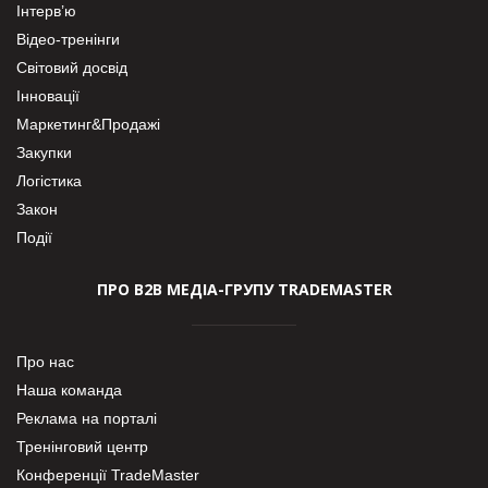
Інтерв’ю
Відео-тренінги
Світовий досвід
Інновації
Маркетинг&Продажі
Закупки
Логістика
Закон
Події
ПРО В2В МЕДІА-ГРУПУ TRADEMASTER
Про нас
Наша команда
Реклама на порталі
Тренінговий центр
Конференції TradeMaster