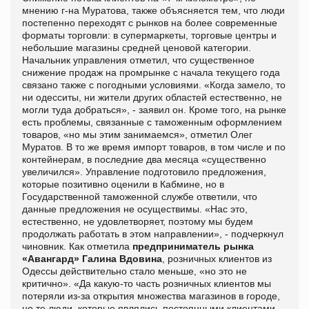
мнению г-на Муратова, также объясняется тем, что люди
постепенно переходят с рынков на более современные
форматы торговли: в супермаркеты, торговые центры и
небольшие магазины средней ценовой категории.
Начальник управления отметил, что существенное
снижение продаж на промрынке с начала текущего года
связано также с погодными условиями. «Когда замело, то
ни одесситы, ни жители других областей естественно, не
могли туда добраться», - заявил он. Кроме того, на рынке
есть проблемы, связанные с таможенным оформлением
товаров, «но мы этим занимаемся», отметил Олег
Муратов. В то же время импорт товаров, в том числе и по
контейнерам, в последние два месяца «существенно
увеличился». Управление подготовило предложения,
которые позитивно оценили в Кабмине, но в
Государственной таможенной службе ответили, что
данные предложения не осуществимы. «Нас это,
естественно, не удовлетворяет, поэтому мы будем
продолжать работать в этом направлении», - подчеркнул
чиновник. Как отметила
предприниматель рынка
«Авангард» Галина Вдовина
, розничных клиентов из
Одессы действительно стало меньше, «но это не
критично». «Да какую-то часть розничных клиентов мы
потеряли из-за открытия множества магазинов в городе,
но те люди, которые являлись постоянными клиентами