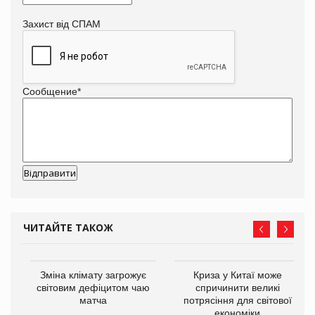
Захист від СПАМ
Сообщение
*
ЧИТАЙТЕ ТАКОЖ
Зміна клімату загрожує
Криза у Китаї може
ne
світовим дефіцитом чаю
спричинити великі
матча
потрясіння для світової
економіки