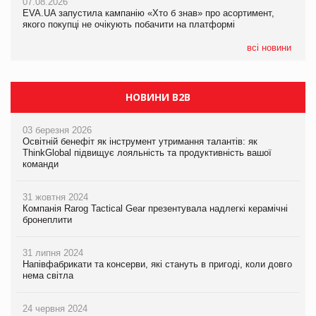
07.08.2026
EVA.UA запустила кампанію «Хто б знав» про асортимент,
05.08.2026
якого покупці не очікують побачити на платформі
Мережа супермаркетів VARUS купує мережу магазинів
формату convenience store КОЛО: об’єднана компанія
налічуватиме 374 магазини
всі новини
НОВИНИ B2B
03 березня 2026
Освітній бенефіт як інструмент утримання талантів: як
ThinkGlobal підвищує лояльність та продуктивність вашої
команди
31 жовтня 2024
Компанія Rarog Tactical Gear презентувала надлегкі керамічні
бронеплити
31 липня 2024
Напівфабрикати та консерви, які стануть в пригоді, коли довго
нема світла
24 червня 2024