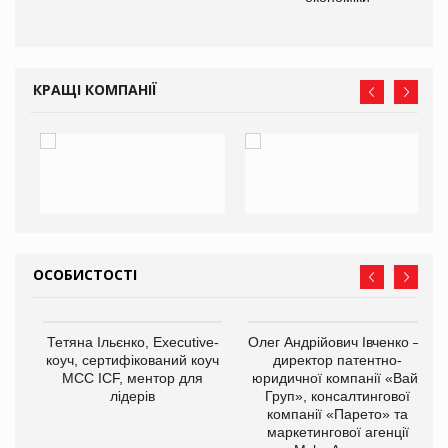
КРАЩІ КОМПАНІЇ
ОСОБИСТОСТІ
,
Тетяна Ільєнко, Executive-
Олег Андрійович Івченко —
ОВ
коуч, сертифікований коуч
директор патентно-
МСС ICF, ментор для
юридичної компанії «Вайз
лідерів
Груп», консалтингової
компанії «Парето» та
маркетингової агенції