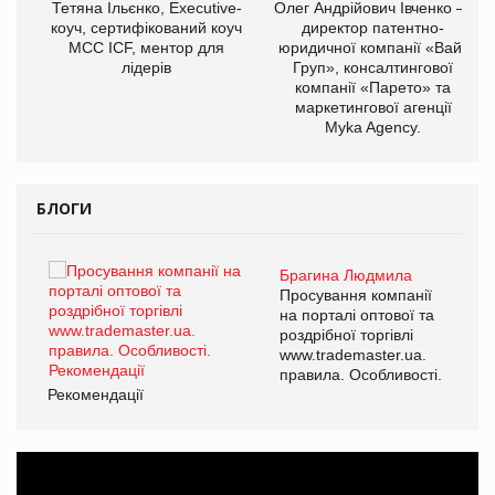
,
Тетяна Ільєнко, Executive-
Олег Андрійович Івченко —
ОВ
коуч, сертифікований коуч
директор патентно-
МСС ICF, ментор для
юридичної компанії «Вайз
лідерів
Груп», консалтингової
компанії «Парето» та
маркетингової агенції
Myka Agency.
БЛОГИ
Брагина Людмила
ї
Просування компанії
а
на порталі оптової та
роздрібної торгівлі
www.trademaster.ua.
і.
правила. Особливості.
Рекомендації
Ре