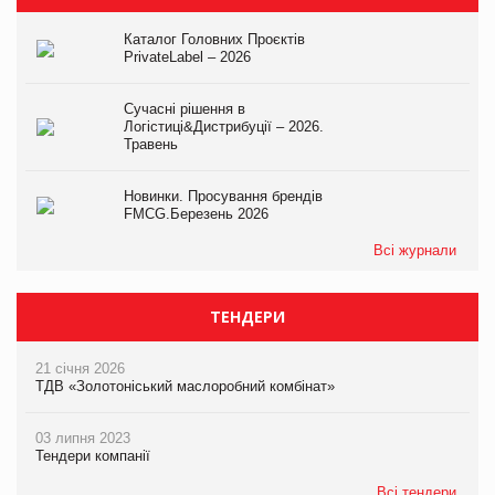
Каталог Головних Проєктів
PrivateLabel – 2026
Сучасні рішення в
Логістиці&Дистрибуції – 2026.
Травень
Новинки. Просування брендів
FMCG.Березень 2026
Всі журнали
ТЕНДЕРИ
21 січня 2026
ТДВ «Золотоніський маслоробний комбінат»
03 липня 2023
Тендери компанії
Всі тендери