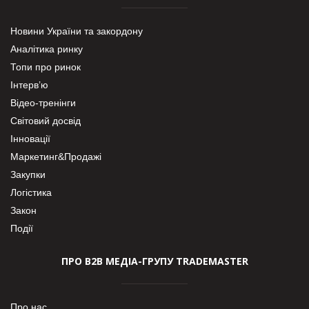
Новини України та закордону
Аналітика ринку
Топи про ринок
Інтерв’ю
Відео-тренінги
Світовий досвід
Інновації
Маркетинг&Продажі
Закупки
Логістика
Закон
Події
ПРО В2В МЕДІА-ГРУПУ TRADEMASTER
Про нас