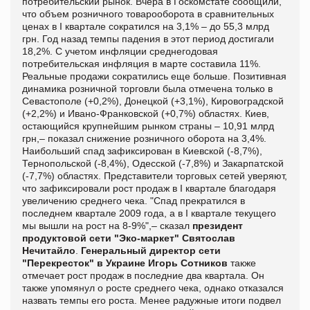
потребительский рынок. Вчера в Госкомстате сообщили,
что объем розничного товарооборота в сравнительных
ценах в I квартале сократился на 3,1% – до 55,3 млрд
грн. Год назад темпы падения в этот период достигали
18,2%. С учетом инфляции среднегодовая
потребительская инфляция в марте составила 11%.
Реальные продажи сократились еще больше. Позитивная
динамика розничной торговли была отмечена только в
Севастополе (+0,2%), Донецкой (+3,1%), Кировоградской
(+2,2%) и Ивано-Франковской (+0,7%) областях. Киев,
остающийся крупнейшим рынком страны – 10,91 млрд
грн,– показал снижение розничного оборота на 3,4%.
Наибольший спад зафиксирован в Киевской (-8,7%),
Тернопольской (-8,4%), Одесской (-7,8%) и Закарпатской
(-7,7%) областях. Представители торговых сетей уверяют,
что зафиксировали рост продаж в I квартале благодаря
увеличению среднего чека. "Спад прекратился в
последнем квартале 2009 года, а в I квартале текущего
мы вышли на рост на 8-9%",– сказал
президент
продуктовой сети "Эко-маркет" Святослав
Нечитайло
.
Генеральный директор сети
"Перекресток" в Украине Игорь Сотников
также
отмечает рост продаж в последние два квартала. Он
также упомянул о росте среднего чека, однако отказался
назвать темпы его роста. Менее радужные итоги подвел