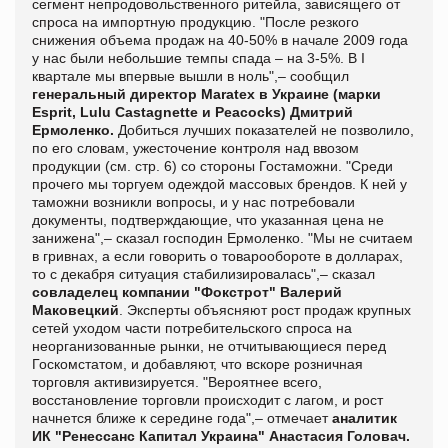
сегмент непродовольственного ритейла, зависящего от
спроса на импортную продукцию. "После резкого
снижения объема продаж на 40-50% в начале 2009 года
у нас были небольшие темпы спада – на 3-5%. В I
квартале мы впервые вышли в ноль",– сообщил
генеральный директор Maratex в Украине (марки
Esprit, Lulu Castagnette и Peacoсks) Дмитрий
Ермоленко.
Добиться лучших показателей не позволило,
по его словам, ужесточение контроля над ввозом
продукции (см. стр. 6) со стороны Гостаможни. "Среди
прочего мы торгуем одеждой массовых брендов. К ней у
таможни возникли вопросы, и у нас потребовали
документы, подтверждающие, что указанная цена не
занижена",– сказал господин Ермоленко. "Мы не считаем
в гривнах, а если говорить о товарообороте в долларах,
то с декабря ситуация стабилизировалась",– сказал
совладелец компании "Фокстрот" Валерий
Маковецкий
. Эксперты объясняют рост продаж крупных
сетей уходом части потребительского спроса на
неорганизованные рынки, не отчитывающиеся перед
Госкомстатом, и добавляют, что вскоре розничная
торговля активизируется. "Вероятнее всего,
восстановление торговли происходит с лагом, и рост
начнется ближе к середине года",– отмечает
аналитик
ИК "Ренессанс Капитал Украина" Анастасия Головач.