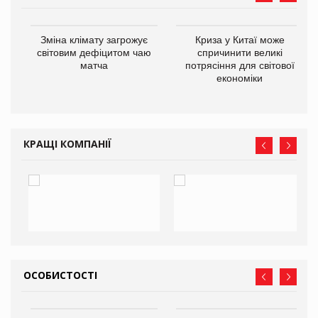
Зміна клімату загрожує
Криза у Китаї може
ne
світовим дефіцитом чаю
спричинити великі
матча
потрясіння для світової
економіки
КРАЩІ КОМПАНІЇ
ОСОБИСТОСТІ