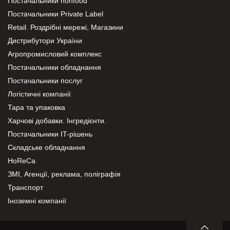
Постачальники nonfood
Постачальники Private Label
Retail. Роздрібні мережі, Магазини
Дистрибутори України
Агропромисловий комплекс
Постачальники обладнання
Постачальники послуг
Логістичні компанії
Тара та упаковка
Харчові добавки. Інгредієнти.
Постачальники IT-рішень
Складське обладнання
HoReCa
ЗМІ, Агенції, реклама, поліграфія
Транспорт
Іноземні компанії