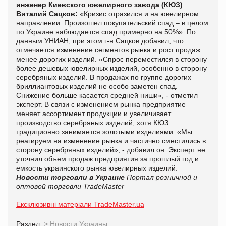
инженер Киевского ювелирного завода (КЮЗ)
Виталий Сацков:
«Кризис отразился и на ювелирном
направлении. Произошел покупательский спад – в целом
по Украине наблюдается спад примерно на 50%». По
данным УНИАН, при этом г-н Сацков добавил, что
отмечается изменение сегментов рынка и рост продаж
менее дорогих изделий. «Спрос переместился в сторону
более дешевых ювелирных изделий, особенно в сторону
серебряных изделий. В продажах по группе дорогих
бриллиантовых изделий не особо заметен спад.
Снижение больше касается средней ниши», - отметил
эксперт. В связи с изменением рынка предприятие
меняет ассортимент продукции и увеличивает
производство серебряных изделий, хотя КЮЗ
традиционно занимается золотыми изделиями. «Мы
реагируем на изменение рынка и частично сместились в
сторону серебряных изделий», - добавил он. Эксперт не
уточнил объем продаж предприятия за прошлый год и
емкость украинского рынка ювелирных изделий.
Новости торговли в Украине
Портал розничной и
оптовой торговли TradeMaster
Ексклюзивні матеріали TradeMaster.ua
Раздел:
>
Новости Украины