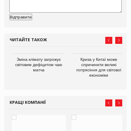
ЧИТАЙТЕ ТАКОЖ
Зміна клімату загрожує
Криза у Китаї може
ne
світовим дефіцитом чаю
спричинити великі
матча
потрясіння для світової
економіки
КРАЩІ КОМПАНІЇ