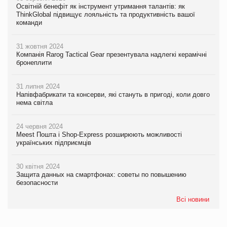
Освітній бенефіт як інструмент утримання талантів: як
ThinkGlobal підвищує лояльність та продуктивність вашої
команди
31 жовтня 2024
Компанія Rarog Tactical Gear презентувала надлегкі керамічні
бронеплити
31 липня 2024
Напівфабрикати та консерви, які стануть в пригоді, коли довго
нема світла
24 червня 2024
Meest Пошта і Shop-Express розширюють можливості
українських підприємців
30 квітня 2024
Защита данных на смартфонах: советы по повышению
безопасности
Всі новини