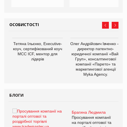
ОСОБИСТОСТІ
,
Тетяна Ільєнко, Executive-
Олег Андрійович Івченко —
ОВ
коуч, сертифікований коуч
директор патентно-
МСС ICF, ментор для
юридичної компанії «Вайз
лідерів
Груп», консалтингової
компанії «Парето» та
маркетингової агенції
Myka Agency.
БЛОГИ
Брагина Людмила
ї
Просування компанії
а
на порталі оптової та