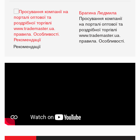
Брагина Людмила
ї
Просування компанії
а
на порталі оптової та
роздрібної торгівлі
www.trademaster.ua.
і.
правила. Особливості.
Рекомендації
Ре