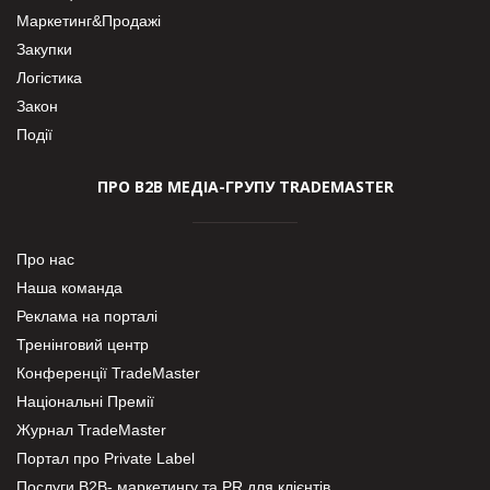
Маркетинг&Продажі
Закупки
Логістика
Закон
Події
ПРО В2В МЕДІА-ГРУПУ TRADEMASTER
Про нас
Наша команда
Реклама на порталі
Тренінговий центр
Конференції TradeMaster
Національні Премії
Журнал TradeMaster
Портал про Private Label
Послуги В2В- маркетингу та PR для клієнтів