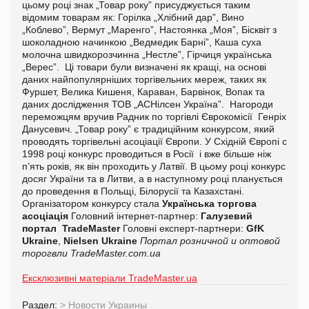
цьому році знак „Товар року” присуджується таким
відомим товарам як: Горілка „Хлібний дар”, Вино
„Коблево”, Вермут „Маренго”, Настоянка „Моя”, Бісквіт з
шоколадною начинкою „Ведмедик Барні”, Каша суха
молочна швидкорозчинна „Нестле”, Гірчиця українська
„Верес”. Ці товари були визначені як кращі, на основі
даних найпопулярніших торгівельних мереж, таких як
Фуршет, Велика Кишеня, Караван, Барвінок, Вопак та
даних дослідження ТОВ „АСНілсен Україна”. Нагороди
переможцям вручив Радник по торгівлі Єврокомісії Генріх
Данусевич. „Товар року” є традиційним конкурсом, який
проводять торгівельні асоціації Європи. У Східній Європі с
1998 році конкурс проводиться в Росії і вже більше ніж
п’ять років, як він проходить у Латвії. В цьому році конкурс
досяг України та в Литви, а в наступному році планується
до проведення в Польщі, Білорусії та Казахстані.
Організатором конкурсу стала
Українська торгова
асоціація
Головний інтернет-партнер:
Галузевий
портал TradeMaster
Головні експерт-партнери:
GfK
Ukraine
,
Nielsen Ukraine
Портал розничной и оптовой
торогвли TradeMaster.com.ua
Ексклюзивні матеріали TradeMaster.ua
Раздел:
>
Новости Украины