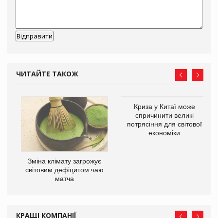
ЧИТАЙТЕ ТАКОЖ
Криза у Китаї може
спричинити великі
потрясіння для світової
економіки
Зміна клімату загрожує
ne
світовим дефіцитом чаю
матча
КРАЩІ КОМПАНІЇ