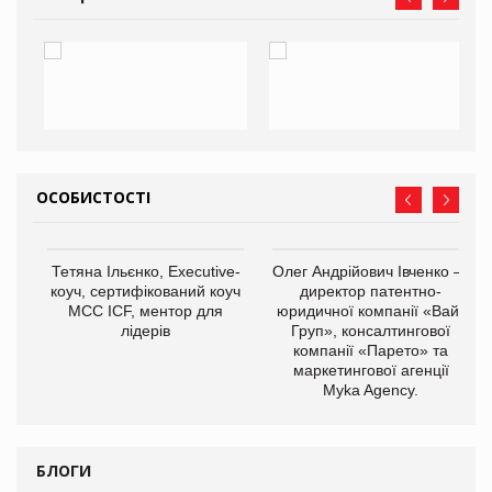
ОСОБИСТОСТІ
,
Тетяна Ільєнко, Executive-
Олег Андрійович Івченко —
ОВ
коуч, сертифікований коуч
директор патентно-
МСС ICF, ментор для
юридичної компанії «Вайз
лідерів
Груп», консалтингової
компанії «Парето» та
маркетингової агенції
Myka Agency.
БЛОГИ