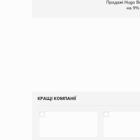
верне клієнтам
Продажі Hugo B
ларів за раніше
на 9%
чені мита
КРАЩІ КОМПАНІЇ