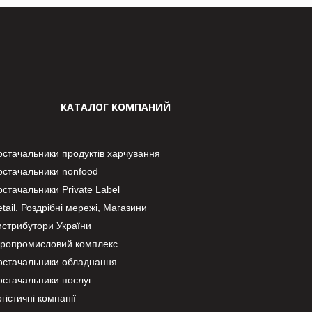
КАТАЛОГ КОМПАНИЙ
остачальники продуктів харчування
остачальники nonfood
стачальники Private Label
tail. Роздрібні мережі, Магазини
истрибутори України
гропромисловий комплекс
остачальники обладнання
остачальники послуг
гістичні компанії