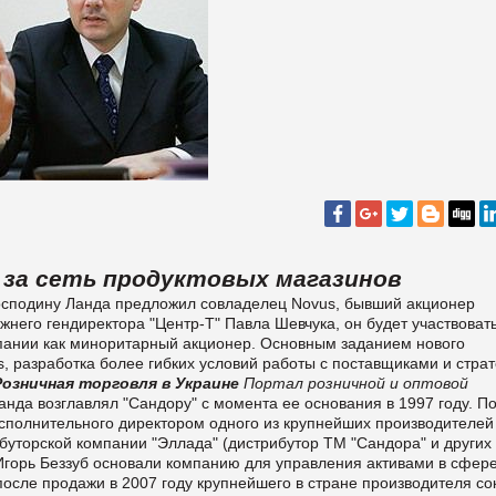
за сеть продуктовых магазинов
господину Ланда предложил совладелец Novus, бывший акционер
него гендиректора "Центр-Т" Павла Шевчука, он будет участвовать
мпании как миноритарный акционер. Основным заданием нового
, разработка более гибких условий работы с поставщиками и страт
Розничная торговля в Украине
Портал розничной и оптовой
нда возглавлял "Сандору" с момента ее основания в 1997 году. П
сполнительного директором одного из крупнейших производителей
ибуторской компании "Эллада" (дистрибутор ТМ "Сандора" и других
 Игорь Беззуб основали компанию для управления активами в сфер
после продажи в 2007 году крупнейшего в стране производителя со