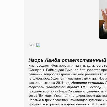
2450
Игорь Ланда ответственный 
Как передает «Коммерсант», занять должность 
"Сандоры" Раймондас Туменас. Что касается преж
решении вопросов стратегического развития ко
гендиректора будет оптимизация структуры Novus
развития сети на 2011 год.
Новости компании
торговли TradeMaster
Справка ТМ:
Господин Ла
продажи компании PepsiCo занимал должность и
соков "Витмарк-Украина" и гендиректором дистр
PepsiCo в трех областях). Раймондас Туменас и
продуктового ритейла и девелопмента BT Invest 