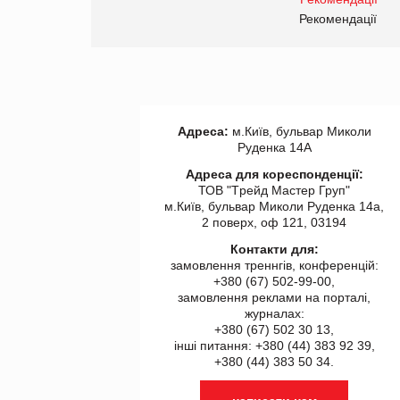
правила. Особливості.
ії
Рекомендації
Адреса:
м.Київ, бульвар Миколи
Руденка 14А
Адреса для кореспонденції:
ТОВ "Tрейд Мастер Груп"
м.Київ, бульвар Миколи Руденка 14а,
2 поверх, оф 121, 03194
Контакти для:
замовлення треннгів, конференцій:
+380 (67) 502-99-00,
замовлення реклами на порталі,
журналах:
+380 (67) 502 30 13,
інші питання: +380 (44) 383 92 39,
+380 (44) 383 50 34.