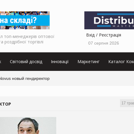
Вхід
Реєстрація
л топ-менеджерів оптової
та роздрібної торгівлі
07 серпня 2026
к
Світовий досвід
Інновації
Маркетинг
Каталог Ком
Novus новый гендиректор
17 тра
ЕКТОР