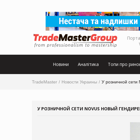
Порта
Новини
Аналітика
Топи про рино
TradeMaster
Новости Украины
У розничной сети 
У РОЗНИЧНОЙ СЕТИ NOVUS НОВЫЙ ГЕНДИР