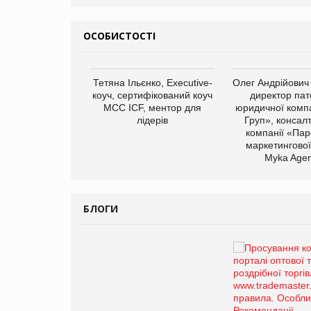
ОСОБИСТОСТІ
арас Ігорович,
Тетяна Ільєнко, Executive-
Олег Андрійович
иробництва ТОВ
коуч, сертифікований коуч
директор пат
Герчак"
МСС ICF, ментор для
юридичної компа
лідерів
Груп», консал
компанії «Пар
маркетингової
Myka Agen
БЛОГИ
Брагина Людмила
Просування компанії на
порталі оптової та
роздрібної торгівлі
www.trademaster.ua.