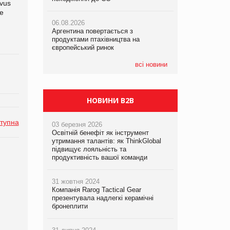
vus
е
06.08.2026
06.08.2026
05.08.2026
Аргентина повертається з
Аргентина повертається з
Смачне поповнення дитячого меню:
продуктами птахівництва на
продуктами птахівництва на
у VARUS з’явилися новинки від ТМ
європейський ринок
європейський ринок
ТОКЕРИ
всі новини
05.08.2026
Сергій Лісунов про заморожені
хлібобулочні вироби на
PrivateLabel&FMCG Master 2026
НОВИНИ B2B
тупна
03 березня 2026
Освітній бенефіт як інструмент
утримання талантів: як ThinkGlobal
підвищує лояльність та
продуктивність вашої команди
31 жовтня 2024
Компанія Rarog Tactical Gear
презентувала надлегкі керамічні
бронеплити