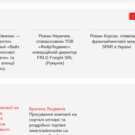
 Івченко —
Роман Наумчев,
Роман Корсак, співвла
ентно-
співзасновник ТОВ
франчайзингової мер
нії «Вайз
«ФейрЛоджикс»,
SPAR в Україні
тингової
комерційний директор
ето» та
FRLG Freight SRL
 агенції
(Румунія)
cy.
Брагина Людмила
Просування компанії на
порталі оптової та
роздрібної торгівлі
www.trademaster.ua.