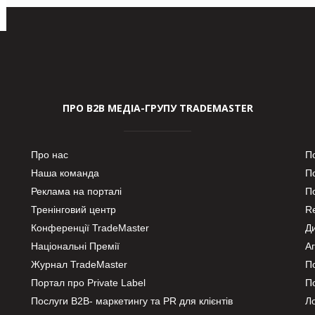
ПРО В2В МЕДІА-ГРУПУ TRADEMASTER
Про нас
П
Наша команда
П
Реклама на порталі
По
Тренінговий центр
Re
Конференції TradeMaster
Д
Національні Премії
А
Журнал TradeMaster
П
Портал про Private Label
П
Послуги В2В- маркетингу та PR для клієнтів
Ло