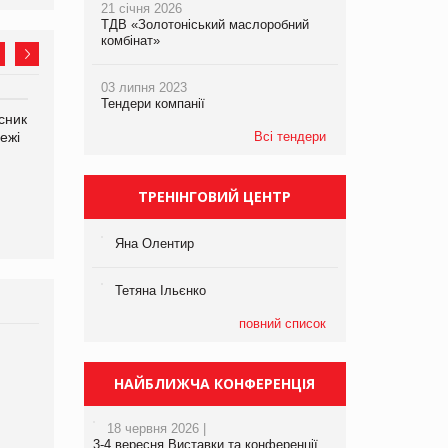
21 січня 2026
ТДВ «Золотоніський маслоробний
комбінат»
03 липня 2023
Тендери компанії
сник
Олексій Логачов-Михайлов
Яна Сараніна, директор
ежі
Файно маркет Директор
Всі тендери
компанії «УкраМарин»
департаменту з
виробництва
ТРЕНІНГОВИЙ ЦЕНТР
Яна Олентир
Тетяна Ільєнко
повний список
Брагина Людмила
Просування компанії на
НАЙБЛИЖЧА КОНФЕРЕНЦІЯ
порталі оптової та
роздрібної торгівлі
18 червня 2026 |
www.trademaster.ua.
3-4 вересня Виставки та конференції