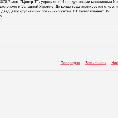
$678,7 млн.
"Центр-Т":
управляет 14 продуктовыми магазинами No
вастополе и Западной Украине. До конца года планируется открыти
в двадцатку крупнейших розничных сетей. BT Invest владеет 35
а.
Попередня
Весь список
Нас