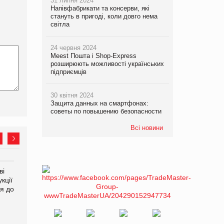
31 липня 2024
Напівфабрикати та консерви, які
стануть в пригоді, коли довго нема
світла
24 червня 2024
Meest Пошта і Shop-Express
розширюють можливості українських
підприємців
30 квітня 2024
Защита данных на смартфонах:
советы по повышению безопасности
Всі новини
ві
Аргентина повертається з
ФАО прогнозує зростання
кції
продуктами птахівництва
світових цін на
я до
на європейський ринок
продовольство