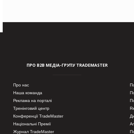
ПРО В2В МЕДІА-ГРУПУ TRADEMASTER
Про нас
П
Наша команда
П
Реклама на порталі
По
Тренінговий центр
Re
Конференції TradeMaster
Д
Національні Премії
А
Журнал TradeMaster
П