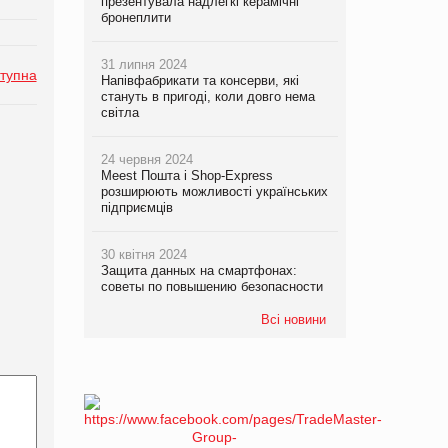
презентувала надлегкі керамічні
бронеплити
31 липня 2024
тупна
Напівфабрикати та консерви, які
стануть в пригоді, коли довго нема
світла
24 червня 2024
Meest Пошта і Shop-Express
розширюють можливості українських
підприємців
30 квітня 2024
Защита данных на смартфонах:
советы по повышению безопасности
Всі новини