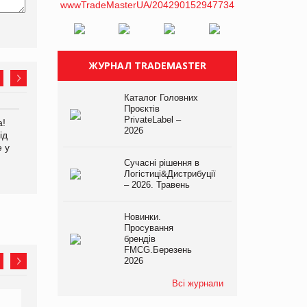
ЖУРНАЛ TRADEMASTER
Каталог Головних
Проєктів
PrivateLabel –
а!
EVA.UA запустила
Kraft Heinz скоротила
2026
ід
кампанію «Хто б знав» про
збиток у першому півріччі
е у
асортимент, якого покупці
не очікують побачити на
Сучасні рішення в
платформі
Логістиці&Дистрибуції
– 2026. Травень
Новинки.
Просування
брендів
FMCG.Березень
2026
Всі журнали