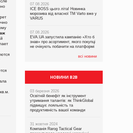
исле
07.08.2026
чно
ICE BOSS цього літа! Новинка
06.08.2026
07.08.2026
морозива від власної ТМ Varto вже у
Смачна новинка для хвостатих: у
рет
Франція заборонила рекламні дзвінки
VARUS
VARUS з’явилися паучі Varto Paw
очно
без згоди клієнтів
expert від власної ТМ Varto!
ому
07.08.2026
даж
EVA.UA запустила кампанію «Хто б
05.08.2026
ий
знав» про асортимент, якого покупці
Мережа супермаркетів VARUS купує
пает
не очікують побачити на платформі
мережу магазинів формату
convenience store КОЛО: об’єднана
уются
компанія налічуватиме 374 магазини
всі новини
й
ется
НОВИНИ B2B
ала
03 березня 2026
кв.м.
Освітній бенефіт як інструмент
утримання талантів: як ThinkGlobal
підвищує лояльність та
продуктивність вашої команди
31 жовтня 2024
Компанія Rarog Tactical Gear