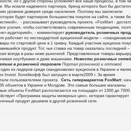
ости, но с другой стороны усложняет все наши процессы, в том ч
ми. Мы искали надежного партнера, бренд которого был бы достато
оким уровнем доверия среди населения. Поэтому мы заключили
которая будет партнером большинства покупок на сайте, а также бе
истикой», - рассказывает руководитель проекта. «
FoxMart
- достат
все усилия, чтобы соответствовать современным тенденциям, поэт
нет-аудиторией», - комментирует
руководитель розничных про
com работает по нестандартной аукционной модели – «скандинавск
ары по стартовой цене в 1 гривну. Каждый участник аукциона поку
авившийся продукт. Тот, чья ставка на товар оказалась последней –
орая всегда в разы ниже рыночной. Представленные товары варьир
нчивая ноутбуками и даже машинами.
Новости розничных сете
етинг в розничной торговле
Портал розничной и оптовой
один из лидеров среди скандинавских аукционов в Украине и явля
x Invest. Копейкофф был запущен в марте2009 г. За время
стали пользователями проекта.
Сеть гипермаркетов FoxMart:
нач
т 35 объектов в Украине и Молдове. Это самые большие магазины
овые объекты FoxMart располагаются на площадях от 1300 до 7000 
ействует «Программа защиты мизерных цен», которая гарантирует
огичный продукт дешевле в другой розничной сети.