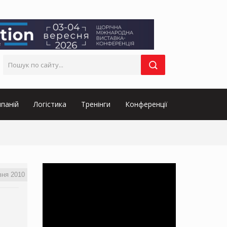
паній
Логістика
Тренінги
Конференції
вня 2010