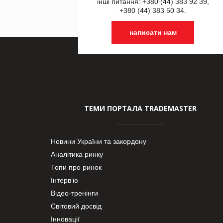
інші питання: +380 (44) 383 92 39,
+380 (44) 383 50 34.
написати нам
ТЕМИ ПОРТАЛА TRADEMASTER
Новини України та закордону
Аналітика ринку
Топи про ринок
Інтерв’ю
Відео-тренінги
Світовий досвід
Інновації