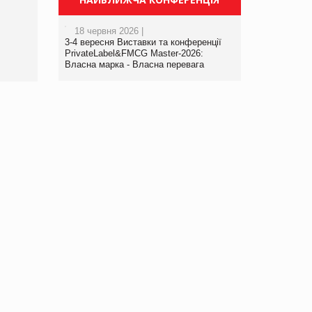
порталі оптової та
роздрібної торгівлі
18 червня 2026 |
www.trademaster.ua.
3-4 вересня Виставки та конференції
правила. Особливості.
PrivateLabel&FMCG Master-2026:
Власна марка - Власна перевага