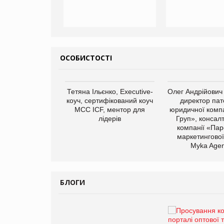
ОСОБИСТОСТІ
арас Ігорович,
Тетяна Ільєнко, Executive-
Олег Андрійович
иробництва ТОВ
коуч, сертифікований коуч
директор пат
Герчак"
МСС ICF, ментор для
юридичної компа
лідерів
Груп», консал
компанії «Пар
маркетингової
Myka Agen
БЛОГИ
Брагина Людмила
Просування компанії на