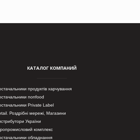
КАТАЛОГ КОМПАНИЙ
остачальники продуктів харчування
остачальники nonfood
стачальники Private Label
tail. Роздрібні мережі, Магазини
истрибутори України
гропромисловий комплекс
остачальники обладнання