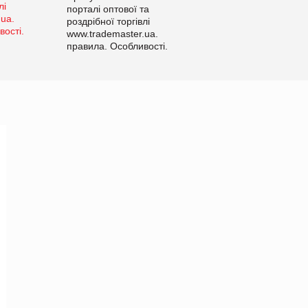
порталі оптової та
роздрібної торгівлі
www.trademaster.ua.
правила. Особливості.
Рекомендації