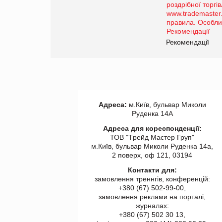
порталі оптової та
роздрібної торгівлі
www.trademaster.ua.
правила. Особливості.
ії
Рекомендації
Адреса:
м.Київ, бульвар Миколи
Руденка 14А
Адреса для кореспонденції:
ТОВ "Tрейд Мастер Груп"
м.Київ, бульвар Миколи Руденка 14а,
2 поверх, оф 121, 03194
Контакти для:
замовлення треннгів, конференцій:
+380 (67) 502-99-00,
замовлення реклами на порталі,
журналах:
+380 (67) 502 30 13,