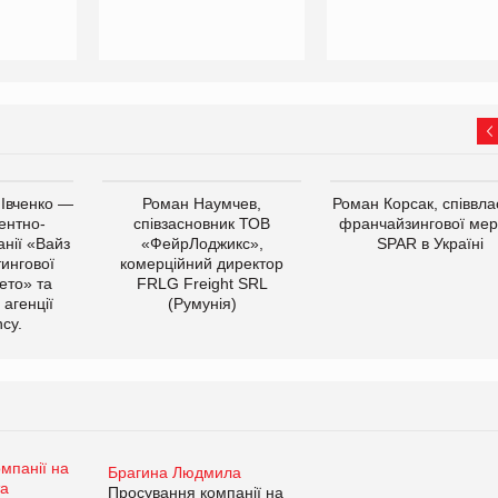
 Івченко —
Роман Наумчев,
Роман Корсак, співвла
ентно-
співзасновник ТОВ
франчайзингової мер
нії «Вайз
«ФейрЛоджикс»,
SPAR в Україні
тингової
комерційний директор
ето» та
FRLG Freight SRL
 агенції
(Румунія)
cy.
Брагина Людмила
Просування компанії на