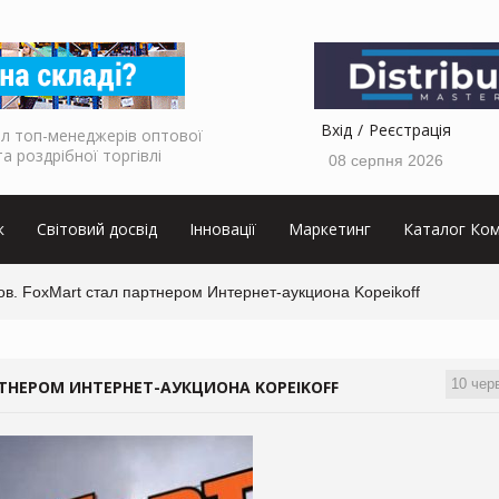
Вхід
Реєстрація
л топ-менеджерів оптової
та роздрібної торгівлі
08 серпня 2026
к
Світовий досвід
Інновації
Маркетинг
Каталог Ком
в. FoxMart стал партнером Интернет-аукциона Kopeikoff
10 чер
ТНЕРОМ ИНТЕРНЕТ-АУКЦИОНА KOPEIKOFF