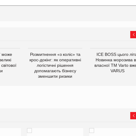
ї може
Розмитнення «з коліс» та
ICE BOSS цього літ
великі
крос-докінг: як оперативні
Новинка морозива в
світової
логістичні рішення
власної ТМ Varto вж
ки
допомагають бізнесу
VARUS
зменшити ризики