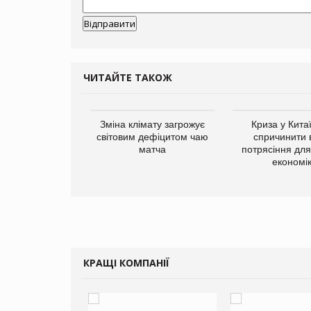
ЧИТАЙТЕ ТАКОЖ
ує виробника
Зміна клімату загрожує
Криза у Кита
добавок Thorne
світовим дефіцитом чаю
спричинити 
матча
потрясіння для 
економі
КРАЩІ КОМПАНІЇ