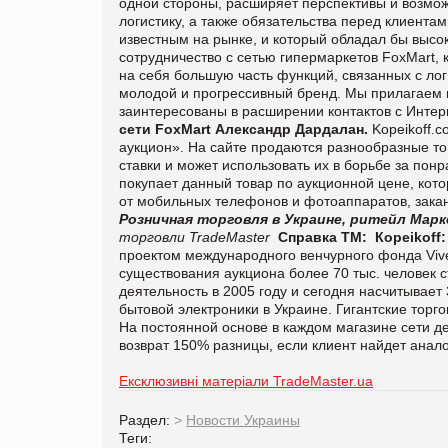
одной стороны, расширяет перспективы и возможн
логистику, а также обязательства перед клиента
известным на рынке, и который обладал бы выс
сотрудничество с сетью гипермаркетов FoxMart, 
на себя большую часть функций, связанных с лог
молодой и прогрессивный бренд. Мы прилагаем 
заинтересованы в расширении контактов с Интер
сети
FoxMart
Александр Дардалан.
Kopeikoff.
аукцион». На сайте продаются разнообразные тов
ставки и может использовать их в борьбе за понр
покупает данный товар по аукционной цене, кот
от мобильных телефонов и фотоаппаратов, зака
Розничная торговля в Украине, ритейл
Марк
торговли TradeMaster
Справка ТМ:
Кopeikoff:
проектом международного венчурного фонда Vive
существования аукциона более 70 тыс. человек 
деятельность в 2005 году и сегодня насчитывае
бытовой электроники в Украине. Гигантские торг
На постоянной основе в каждом магазине сети д
возврат 150% разницы, если клиент найдет анал
Ексклюзивні матеріали TradeMaster.ua
Раздел:
>
Новости Украины
Теги: