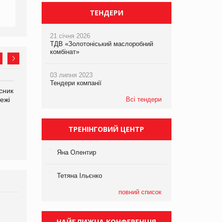
ТЕНДЕРИ
21 січня 2026
ТДВ «Золотоніський маслоробний
комбінат»
03 липня 2023
Тендери компанії
сник
Олексій Логачов-Михайлов
Яна Сараніна, директор
ежі
Файно маркет Директор
Всі тендери
компанії «УкраМарин»
департаменту з
виробництва
ТРЕНІНГОВИЙ ЦЕНТР
Яна Олентир
Тетяна Ільєнко
повний список
Брагина Людмила
Просування компанії на
НАЙБЛИЖЧА КОНФЕРЕНЦІЯ