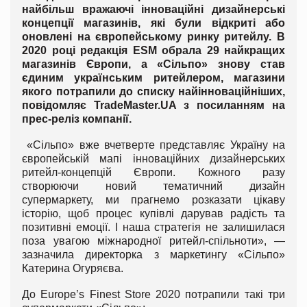
найбільш вражаючі інноваційні дизайнерські
концепції магазинів, які були відкриті або
оновлені на європейському ринку ритейлу. В
2020 році редакція ESM обрала 29 найкращих
магазинів Європи, а «Сільпо» знову став
єдиним українським ритейлером, магазини
якого потрапили до списку найінноваційніших,
повідомляє TradeMaster.UA з посиланням на
прес-реліз компанії.
«Сільпо» вже вчетверте представляє Україну на
європейській мапі інноваційних дизайнерських
ритейл-концепцій Європи. Кожного разу
створюючи новий тематичний дизайн
супермаркету, ми прагнемо розказати цікаву
історію, щоб процес купівлі дарував радість та
позитивні емоції. І наша стратегія не залишилася
поза увагою міжнародної ритейл-спільноти», —
зазначила директорка з маркетингу «Сільпо»
Катерина Огуряєва.
До Europe’s Finest Store 2020 потрапили такі три