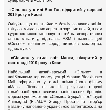
супермаркети «Сільпо»:
«Сільпо» у стилі Ван Гог, відкритий у вересні
2019 року в Києві
Очікуйте, що ви знайдете безліч сонячних квітів,
квітучих мигдальних дерев та зоряних ночей, а сам
художник також запрошує гостей на декоративних
стінах магазину, відзначає ESM і називає цей
«Сільпо» шопінгом серед витворів мистецтва,
гідних музею.
«Сільпо» у стилі світ Мавки, відкритий у
листопаді 2019 року в Києві
Найбільший дизайнерський «Сільпо» в
найбільшому торговому центрі України Blockbuster
Mall оформлено у стилі анімаційного фільму
«Мавка. Лісова пісня». Це результат творчої
колаборації двох великих національних брендів:
мережі супермаркетів «Сільпо» й української студії
Animagrad (FILM.UA Group). Простір та інтер’єр
магазину наповнено українською автентикою, а на