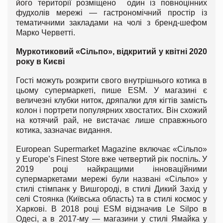
його території розміщено один із повноцінних
фудхолів мережі — гастрономічний простір із
тематичними закладами на чолі з бренд-шефом
Марко Черветті.
Муркотиковий «Сільпо», відкритий у квітні 2020
року в Києві
Гості можуть розкрити свого внутрішнього котика в
цьому супермаркеті, пише ESM. У магазині є
величезні клубки ниток, дряпалки для кігтів замість
колон і портрети популярних хвостатих. Він схожий
на котячий рай, не вистачає лише справжнього
котика, зазначає видання.
European Supermarket Magazine включає «Сільпо»
у Europe’s Finest Store вже четвертий рік поспіль. У
2019 році найкращими інноваційними
супермаркетами мережі були названі «Сільпо» у
стилі стімпанк у Вишгороді, в стилі Дикий Захід у
селі Стоянка (Київська область) та в стилі космос у
Харкові. В 2018 році ESM відзначив Le Silpo в
Одесі, а в 2017-му — магазини у стилі Ямайка у