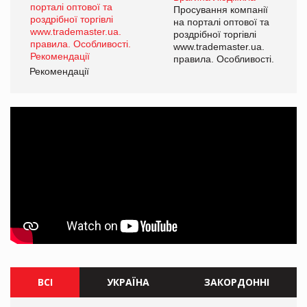
Просування компанії
на порталі оптової та
роздрібної торгівлі
www.trademaster.ua.
правила. Особливості.
Рекомендації
Ре
ВСІ
УКРАЇНА
ЗАКОРДОННІ