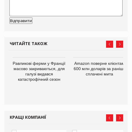
ЧИТАЙТЕ ТАКОЖ
і
Равликові ферми у Франції
Amazon поверне клієнтам
масово закриваються, для
600 млн доларів за раніше
галузі видався
сплачені мита
катастрофічний сезон
КРАЩІ КОМПАНІЇ