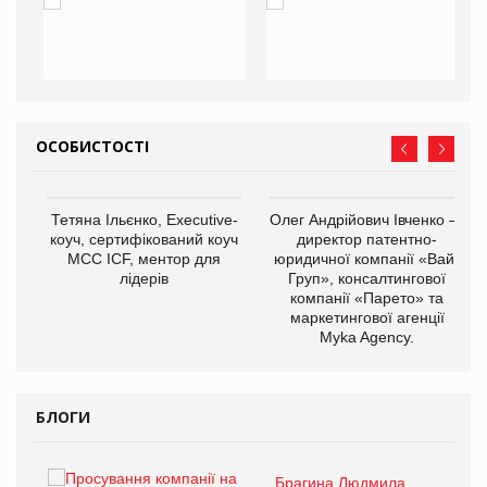
ОСОБИСТОСТІ
,
Тетяна Ільєнко, Executive-
Олег Андрійович Івченко —
ОВ
коуч, сертифікований коуч
директор патентно-
МСС ICF, ментор для
юридичної компанії «Вайз
лідерів
Груп», консалтингової
компанії «Парето» та
маркетингової агенції
Myka Agency.
БЛОГИ
Брагина Людмила