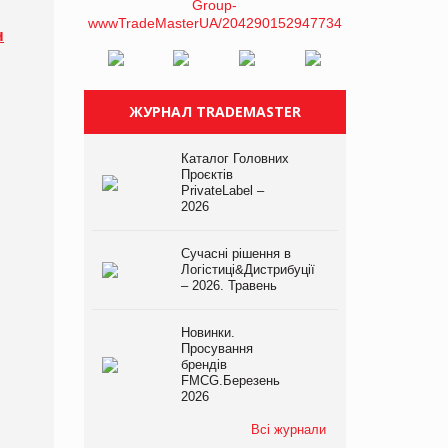
н
ЖУРНАЛ TRADEMASTER
Каталог Головних
Проєктів
PrivateLabel –
2026
Сучасні рішення в
Логістиці&Дистрибуції
– 2026. Травень
Новинки.
Просування
брендів
FMCG.Березень
2026
Всі журнали