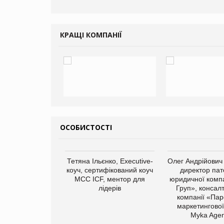
КРАЩІ КОМПАНІЇ
ОСОБИСТОСТІ
арас Ігорович,
Тетяна Ільєнко, Executive-
Олег Андрійович
иробництва ТОВ
коуч, сертифікований коуч
директор пат
Герчак"
МСС ICF, ментор для
юридичної компа
лідерів
Груп», консал
компанії «Пар
маркетингової
Myka Agen