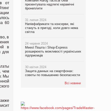
Компанія Rarog Tactical Gear
в от
презентувала надлегкі керамічні
йтинг
бронеплити
рации
алось
31 липня 2024
на 60
Напівфабрикати та консерви, які
стануть в пригоді, коли довго нема
світла
во, в
чения
24 червня 2024
ий в
Meest Пошта і Shop-Express
розширюють можливості українських
и для
підприємців
ьтаты
30 квітня 2024
, чем
Защита данных на смартфонах:
советы по повышению безопасности
у. Мы
нной
Всі новини
ского
также
висит