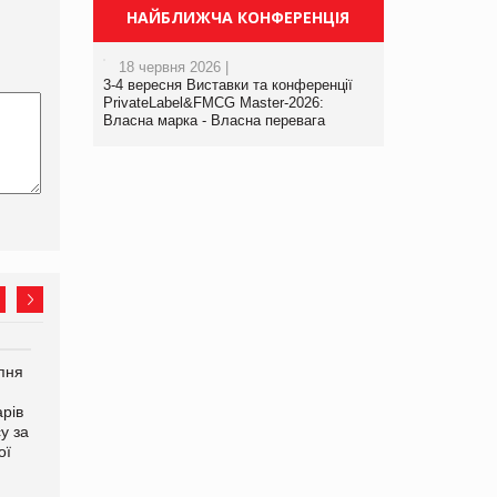
НАЙБЛИЖЧА КОНФЕРЕНЦІЯ
18 червня 2026 |
3-4 вересня Виставки та конференції
PrivateLabel&FMCG Master-2026:
Власна марка - Власна перевага
рпня
Смачне поповнення
Сергій Лісунов про
дитячого меню: у VARUS
заморожені хлібобулочні
рів
з’явилися новинки від ТМ
вироби на
у за
ТОКЕРИ
PrivateLabel&FMCG Master
ої
2026