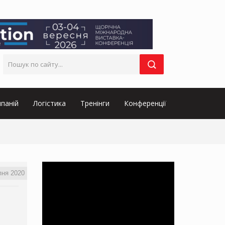
паній
Логістика
Тренінги
Конференції
пня 2020