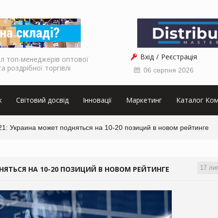
Вхід
Реєстрація
л топ-менеджерів оптової
та роздрібної торгівлі
06 серпня 2026
к
Світовий досвід
Інновації
Маркетинг
Каталог Ком
21: Украина может подняться на 10-20 позиций в новом рейтинге
17 ли
ДНЯТЬСЯ НА 10-20 ПОЗИЦИЙ В НОВОМ РЕЙТИНГЕ