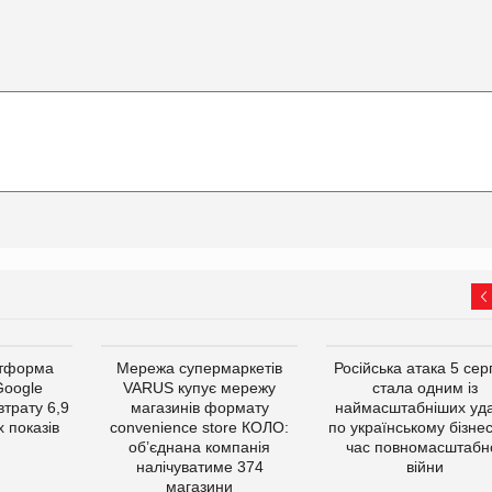
атформа
Мережа супермаркетів
Російська атака 5 се
Google
VARUS купує мережу
стала одним із
втрату 6,9
магазинів формату
наймасштабніших уда
 показів
convenience store КОЛО:
по українському бізнес
об’єднана компанія
час повномасштабн
налічуватиме 374
війни
магазини