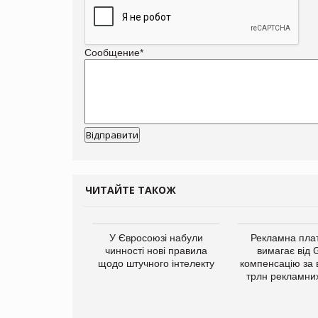
Сообщение
*
ЧИТАЙТЕ ТАКОЖ
у Зеландію
У Євросоюзі набули
Рекламна пл
22,1% світового
чинності нові правила
вимагає від 
ту молочної
щодо штучного інтелекту
компенсацію за 
одукції
трлн рекламних