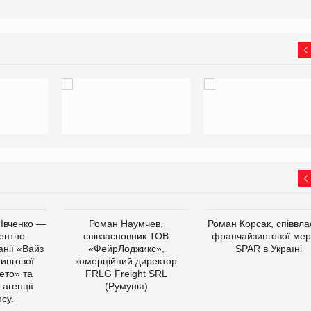
 Івченко —
Роман Наумчев,
Роман Корсак, співвла
ентно-
співзасновник ТОВ
франчайзингової мер
нії «Вайз
«ФейрЛоджикс»,
SPAR в Україні
тингової
комерційний директор
ето» та
FRLG Freight SRL
 агенції
(Румунія)
cy.