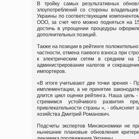
В тройку самых результативных обнов
злоупотреблений со стороны владельцев
Украины по соответствующим компонентом
ООО, за счет чего можно подняться на 1
достичь в упрощении процедуры оформле
дополнительных позиций.
Также на позиции в рейтинге положительно
частности, отмена паевого взноса при ст
к электрическим сетям в среднем на 
администрировании налогов и сокращение
импортеров.
«В итоге учитывают две точки зрения - П
имплементации, а не принятие законодат
длится цикл оценки рейтинга. Наша цель -
стремимся устойчивого развития пре
привлекательности страны », - объясняет 
хозяйства Дмитрий Романович.
Подсчеты экспертов Минэкономики не при
нынешние плановые обновления критерие
динамика продвижения Украины.