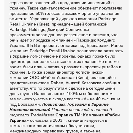
серьезности заявлений о продолжении инвестиций в
Украину. Такое капиталовложение обеспечит покупателю
превышение 50% голосов в высшем органе управления
эмитента. Управляющий директор компании Parkridge
Retail Ukraine (Киев), принадлежащей британской
Parkridge Holdings, Дмитрий Сенниченко
прокомментировал данное разрешение и пояснил, что
речь идет о продаже компанией «Паркридж Холдингс
Украина ІІ Б.В.» проекта логистики под Броварами.
Ранее
компания Parkridge Retail Ukraine планировала развивать
в Украине логистические проекты, однако позже было
принято решение отказаться от этих планов. Но в то же
время были планы активно развивать проекты ритейла в
Украине. В то же время директор логистической
компании ООО «Рабен Украина» (Киев), являющейся
представительством Raben, Анджей Козловски сообщил
агентству, что по результатам сделки на сегодняшний
день группа Raben является 100%-м собственником
земельного участка и склада класса «А» на 40 тыс. кв. м
под Броварами.
Логистика
Торговля в Украине
Новости компаний
Портал розничной и оптовой
торговли TradeMaster
Справка ТМ:
Компания «Рабен
Украина»
основана в 2003 г., специализируется в
комплексном логистическом обслуживании,
международных перевозках грузов, а также на