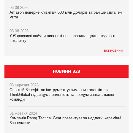
06.08.2026
05.08.2026
Amazon поверне клієнтам 600 млн доларів за раніше сплачені
05.08.2026
У Євросоюзі набули чинності нові правила щодо штучного
мита
Смачне поповнення дитячого меню: у VARUS з’явилися
інтелекту
новинки від ТМ ТОКЕРИ
05.08.2026
05.08.2026
У Євросоюзі набули чинності нові правила щодо штучного
05.08.2026
Рекламна платформа вимагає від Google компенсацію за
інтелекту
Сергій Лісунов про заморожені хлібобулочні вироби на
втрату 6,9 трлн рекламних показів
PrivateLabel&FMCG Master 2026
всі новини
НОВИНИ B2B
03 березня 2026
Освітній бенефіт як інструмент утримання талантів: як
ThinkGlobal підвищує лояльність та продуктивність вашої
команди
31 жовтня 2024
Компанія Rarog Tactical Gear презентувала надлегкі керамічні
бронеплити