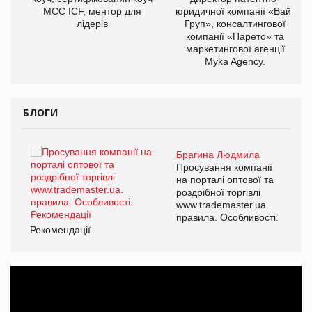
МСС ICF, ментор для
юридичної компанії «Вайз
лідерів
Груп», консалтингової
компанії «Парето» та
маркетингової агенції
Myka Agency.
БЛОГИ
Брагина Людмила
ї
Просування компанії
а
на порталі оптової та
роздрібної торгівлі
www.trademaster.ua.
і.
правила. Особливості.
Рекомендації
Ре