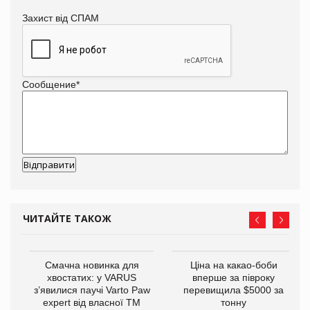
Захист від СПАМ
Сообщение
*
ЧИТАЙТЕ ТАКОЖ
у
Смачна новинка для
Ціна на какао-боби
хвостатих: у VARUS
вперше за півроку
з’явилися паучі Varto Paw
перевищила $5000 за
expert від власної ТМ
тонну