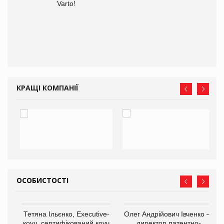
Varto!
КРАЩІ КОМПАНІЇ
ОСОБИСТОСТІ
,
Тетяна Ільєнко, Executive-
Олег Андрійович Івченко —
ОВ
коуч, сертифікований коуч
директор патентно-