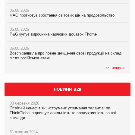
налічуватиме 374 магазини
06.08.2026
06.08.2026
ФАО прогнозує зростання світових цін на продовольство
05.08.2026
ФАО прогнозує зростання світових цін на продовольство
Російська атака 5 серпня стала одним із наймасштабніших
ударів по українському бізнесу за час повномасштабної війни
06.08.2026
06.08.2026
P&G купує виробника харчових добавок Thorne
P&G купує виробника харчових добавок Thorne
05.08.2026
Смачне поповнення дитячого меню: у VARUS з’явилися
06.08.2026
06.08.2026
новинки від ТМ ТОКЕРИ
Bosch заявила про повне знищення своєї продукції на складі
Bosch заявила про повне знищення своєї продукції на складі
після російської атаки
після російської атаки
05.08.2026
Сергій Лісунов про заморожені хлібобулочні вироби на
всі новини
PrivateLabel&FMCG Master 2026
НОВИНИ B2B
03 березня 2026
Освітній бенефіт як інструмент утримання талантів: як
ThinkGlobal підвищує лояльність та продуктивність вашої
команди
31 жовтня 2024