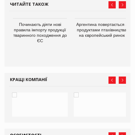
ЧИТАЙТЕ ТАКОЖ
в
Починають діяти нові
Аргентина повертається з
правила імпорту продукції
продуктами птахівництва
тваринного походження до
на європейський ринок
О:
ЄС
КРАЩІ КОМПАНІЇ