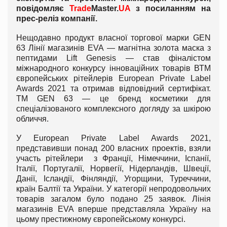
повідомляє
Trade
Master
.
UA
з посиланням на
прес-реліз компанії.
Нещодавно продукт власної торгової марки GEN
63 Лінії магазинів EVA — магнітна золота маска з
пептидами Lift Genesis — став фіналістом
міжнародного конкурсу інноваційних товарів ВТМ
європейських рітейлерів European Private Label
Awards 2021 та отримав відповідний сертифікат.
ТМ GEN 63 — це бренд косметики для
спеціалізованого комплексного догляду за шкірою
обличчя.
У European Private Label Awards 2021,
представивши понад 200 власних проектів, взяли
участь рітейлери з Франції, Німеччини, Іспанії,
Італії, Португалії, Норвегії, Нідерландів, Швеції,
Данії, Ісландії, Фінляндії, Угорщини, Туреччини,
країн Балтії та України. У категорії непродовольчих
товарів загалом було подано 25 заявок. Лінія
магазинів EVA вперше представляла Україну на
цьому престижному європейському конкурсі.