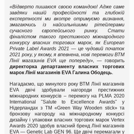
«Відверто пишаюся своєю командою! Адже саме
завдяки нашій професійності та глибокій
експертності ми вкотре отримуємо визнання,
змагаючись із найсильнішими рітейлерами
сучасного європейського ринку. Стати
фіналістом такого престижного міжнародного
конкурсу власних торгових марок, як European
Private Label Awards 2021 — це чудовий початок
2021 року, у якому, я впевнена, нові перемоги ВТМ
Лінії магазинів EVA ще попереду», —
говорить
директорка департаменту власних торгових
марок Лінії магазинів EVA Галина Ободець
.
Нагадаємо, що минулого року ВТМ Лінії магазинів
EVA двічі здобували нагороди престижних
міжнародних конкурсів – перемогу на PLMA 2020
International "Salute to Excellence Awards" у
Нідерландах з ТМ «Green Way Wooden stick» та
бронзову нагороду на міжнародному конкурсі
дизайну і упаковки власних торгових марок Vertex
Awards 2020 здобув власний бренд Лінії магазинів
EVA — Genetic Lab GEN 96. Ще двічі перемагали у