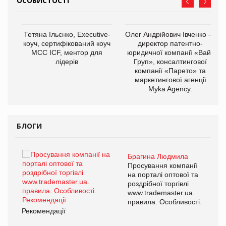
ОСОБИСТОСТІ
,
Тетяна Ільєнко, Executive-
Олег Андрійович Івченко —
ОВ
коуч, сертифікований коуч
директор патентно-
МСС ICF, ментор для
юридичної компанії «Вайз
лідерів
Груп», консалтингової
компанії «Парето» та
маркетингової агенції
Myka Agency.
БЛОГИ
Брагина Людмила
ї
Просування компанії
а
на порталі оптової та
роздрібної торгівлі
www.trademaster.ua.
і.
правила. Особливості.
Рекомендації
Ре