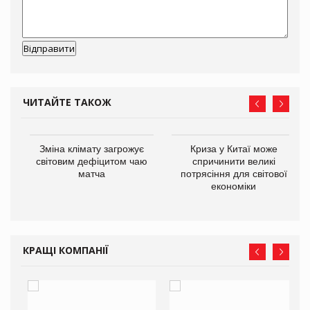
ЧИТАЙТЕ ТАКОЖ
Зміна клімату загрожує
Криза у Китаї може
ne
світовим дефіцитом чаю
спричинити великі
матча
потрясіння для світової
економіки
КРАЩІ КОМПАНІЇ