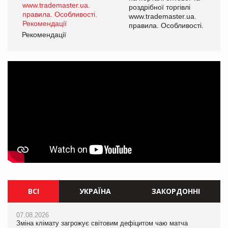
роздрібної торгівлі
www.trademaster.ua.
правила. Особливості.
Рекомендації
Ре
ВСІ
УКРАЇНА
ЗАКОРДОННІ
07.08.2026
07.08.2026
07.08.2026
Зміна клімату загрожує світовим дефіцитом чаю матча
Розмитнення «з коліс» та крос-докінг: як оперативні логістичні
Зміна клімату загрожує світовим дефіцитом чаю матча