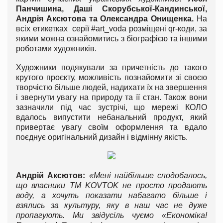
Панчишина, Даші Скорубської-Кандинської,
Андрія Аксютова та Олександра Онищенка.
На
всіх етикетках серії #art_voda розміщені qr-коди, за
якими можна ознайомитись з біографією та іншими
роботами художників.
Художники подякували за причетність до такого
крутого проєкту, можливість познайомити зі своєю
творчістю більше людей, надихати їх на звершення
і звернути увагу на природу та її стан. Також вони
зазначили під час зустрічі, що мережі КОЛО
вдалось випустити небанальний продукт, який
привертає увагу своїм оформлення та вдало
поєднує оригінальний дизайн і відмінну якість.
Андрій Аксютов:
«Мені найбільше сподобалось,
що власники ТМ KOVTOK не просто продають
воду, а хочуть показати набагато більше і
взялись за культуру, яку в наш час не дуже
пропагують. Ми звідусіль чуємо «Економіка!