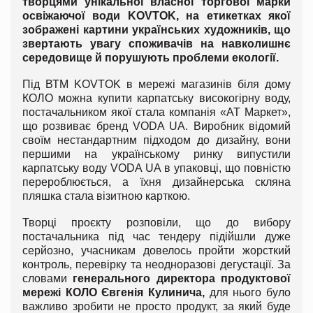
творцями унікальної власної торгової марки
освіжаючої води KOVTOK, на етикетках якої
зображені картини українських художників, що
звертають увагу споживачів на навколишнє
середовище й порушують проблеми екології.
Під ВТМ KOVTOK в мережі магазинів біля дому
КОЛО можна купити карпатську високогірну воду,
постачальником якої стала компанія «АТ Маркет»,
що розвиває бренд VODA UA. Виробник відомий
своїм нестандартним підходом до дизайну, вони
першими на українському ринку випустили
карпатську воду VODA UA в упаковці, що повністю
перероблюється, а їхня дизайнерська скляна
пляшка стала візитною карткою.
Творці проєкту розповіли, що до вибору
постачальника під час тендеру підійшли дуже
серйозно, учасникам довелось пройти жорсткий
контроль, перевірку та неодноразові дегустації. За
словами
генерального директора продуктової
мережі КОЛО Євгенія Кулинича,
для нього було
важливо зробити не просто продукт, за який буде