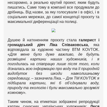
несоромно, а реально крутий проект, яким будуть
пишатись. Саме тому в компанії все продумали до
дрібниць. Від назви, за яку голосували і в офісі, і в
соціальних мережах, до самої концепції проєкту та
максимальної диференціації на полиці.
Душею й натхненням проєкту стала
галерист і
громадський діяч Ліка Співаковська,
яка
відповідала за художню частину ВТМ KOVTOK.
«
Для мене було дуже важливо, де будуть
розміщені картини наших художників, і я
погодилась на співпрацю лише після того, коли
дізналась всю інформацію про воду та її природній
видобуток без шкоди навколишньому
середовищу,
– зазначила Ліка.
– Для ТМ KOVTOK я
підбирала картини, які б об’єднували воду,
природу та екологію і були максимально зрозумілі
кожному».
Таким чином, на етикетках зображені репродукції
картин сучасних українських художників:
Леся