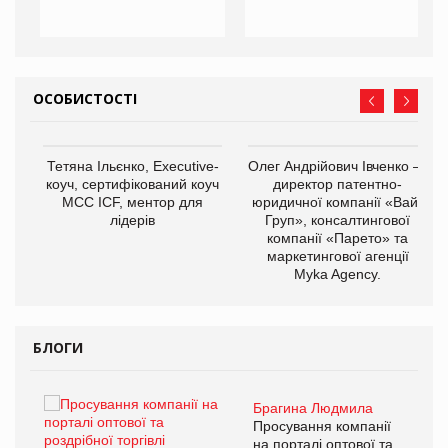
ОСОБИСТОСТІ
,
Тетяна Ільєнко, Executive-
Олег Андрійович Івченко —
ОВ
коуч, сертифікований коуч
директор патентно-
МСС ICF, ментор для
юридичної компанії «Вайз
лідерів
Груп», консалтингової
компанії «Парето» та
маркетингової агенції
Myka Agency.
БЛОГИ
Брагина Людмила
Просування компанії
на порталі оптової та