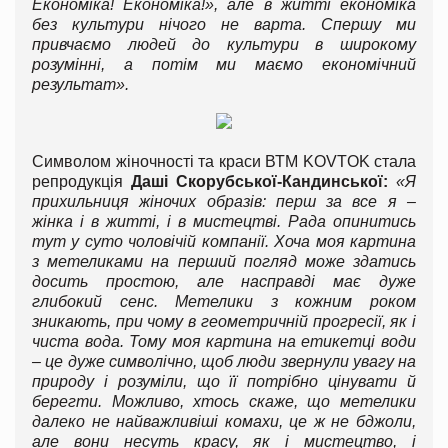
Економіка! Економіка!», але в житті економіка
без культури нічого не варта. Спершу ми
привчаємо людей до культури в широкому
розумінні, а потім ми маємо економічний
результат».
Символом жіночності та краси ВТМ KOVTOK стала
репродукція
Даші Скорубської-Кандинської:
«Я
прихильниця жіночих образів: перш за все я –
жінка і в житті, і в мистецтві. Рада опинитись
тут у суто чоловічій компанії. Хоча моя картина
з метеликами на перший погляд може здатись
досить простою, але насправді має дуже
глибокий сенс. Метелики з кожним роком
зникають, при чому в геометричній прогресії, як і
чиста вода. Тому моя картина на етикетці води
– це дуже символічно, щоб люди звернули увагу на
природу і розуміли, що її потрібно цінувати й
берегти. Можливо, хтось скаже, що метелики
далеко не найважливіші комахи, це ж не бджоли,
але вони несуть красу, як і мистецтво, і