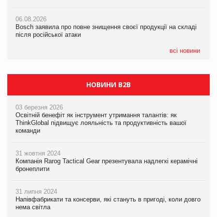
05.08.2026
Смачне поповнення дитячого меню: у VARUS з’явилися
06.08.2026
06.08.2026
новинки від ТМ ТОКЕРИ
Bosch заявила про повне знищення своєї продукції на складі
Bosch заявила про повне знищення своєї продукції на складі
після російської атаки
після російської атаки
05.08.2026
Сергій Лісунов про заморожені хлібобулочні вироби на
всі новини
PrivateLabel&FMCG Master 2026
НОВИНИ B2B
03 березня 2026
Освітній бенефіт як інструмент утримання талантів: як
ThinkGlobal підвищує лояльність та продуктивність вашої
команди
31 жовтня 2024
Компанія Rarog Tactical Gear презентувала надлегкі керамічні
бронеплити
31 липня 2024
Напівфабрикати та консерви, які стануть в пригоді, коли довго
нема світла