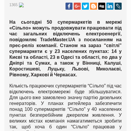
1365
На сьогодні 50 супермаркетів в мережі
«Сільпо» можуть продовжувати працювати під
час загальних відключень електроенергії,
повідомляє
Trade
Master.
UA
з посиланням на
прес-реліз компанії. Станом на зараз “світлі”
супермаркети є у 23 населених пунктах: 14 у
Києві та області, 23 в Одесі та області, по два у
Дніпрі та Сумах, а також у Вінниці, Калуші,
Коростишеві, Луцьку, Львові, Миколаєві,
Рівному, Харкові й Черкасах.
Кількість працюючих супермаркетів “Сільпо” під час
відключень електромережі буде збільшуватися.
Для цього вже замовлено значну партію дизельних
генераторів. У планах ритейлера забезпечити
понад 100 супермаркетів “Сільпо” у 40 населених
пунктах безперебійним джерелом живлення. У
великих містах компанія намагатиметься зробити
так, щоб хоча б один “Сільпо” працював у