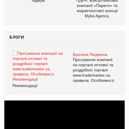
лідерів
Груп», консалтингової
компанії «Парето» та
маркетингової агенції
Myka Agency.
БЛОГИ
Брагина Людмила
ї
Просування компанії
а
на порталі оптової та
роздрібної торгівлі
www.trademaster.ua.
і.
правила. Особливості.
Рекомендації
Ре