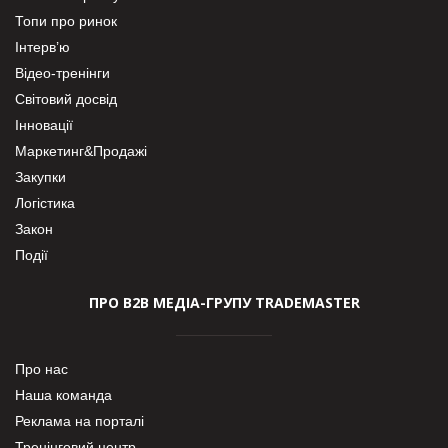
Топи про ринок
Інтерв’ю
Відео-тренінги
Світовий досвід
Інновації
Маркетинг&Продажі
Закупки
Логістика
Закон
Події
ПРО В2В МЕДІА-ГРУПУ TRADEMASTER
Про нас
Наша команда
Реклама на порталі
Тренінговий центр