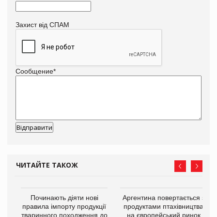
Захист від СПАМ
Сообщение
*
ЧИТАЙТЕ ТАКОЖ
в
Починають діяти нові
Аргентина повертається з
правила імпорту продукції
продуктами птахівництва
тваринного походження до
на європейський ринок