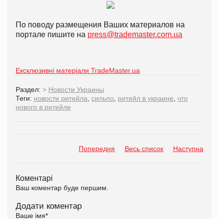
По поводу размещения Ваших материалов на
портале пишите на
press@trademaster.com.ua
Ексклюзивні матеріали TradeMaster.ua
Раздел:
>
Новости Украины
Теги:
новости ритейла
,
сильпо
,
ритейл в украине
,
что
нового в ритейле
Попередня
Весь список
Наступна
Коментарі
Ваш коментар буде першим.
Додати коментар
Ваше імя
*