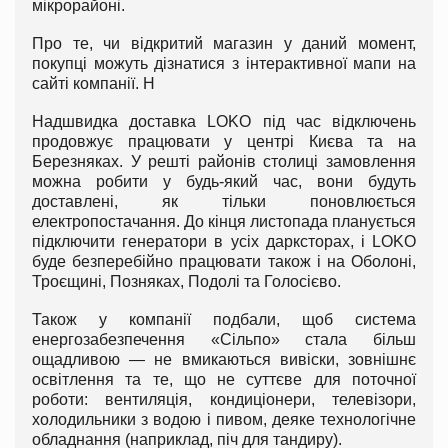
мікрорайоні.
Про те, чи відкритий магазин у даний момент,
покупці можуть дізнатися з інтерактивної мапи на
сайті компанії. Н
Надшвидка доставка LOKO під час відключень
продовжує працювати у центрі Києва та на
Березняках. У решті районів столиці замовлення
можна робити у будь-який час, вони будуть
доставлені, як тільки поновлюється
електропостачання. До кінця листопада планується
підключити генератори в усіх дарксторах, і LOKO
буде безперебійно працювати також і на Оболоні,
Троєщині, Позняках, Подолі та Голосієво.
Також у компанії подбали, щоб система
енергозабезпечення «Сільпо» стала більш
ощадливою — не вмикаються вивіски, зовнішнє
освітлення та те, що не суттєве для поточної
роботи: вентиляція, кондиціонери, телевізори,
холодильники з водою і пивом, деяке технологічне
обладнання (наприклад, піч для тандиру).