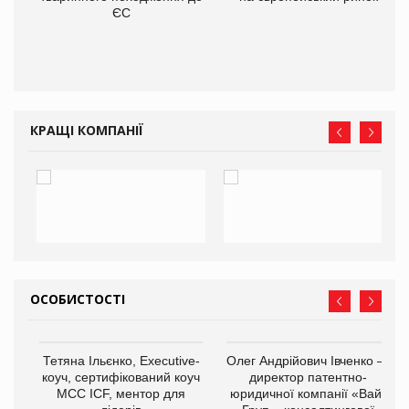
О:
ЄС
КРАЩІ КОМПАНІЇ
ОСОБИСТОСТІ
,
Тетяна Ільєнко, Executive-
Олег Андрійович Івченко —
ОВ
коуч, сертифікований коуч
директор патентно-
МСС ICF, ментор для
юридичної компанії «Вайз