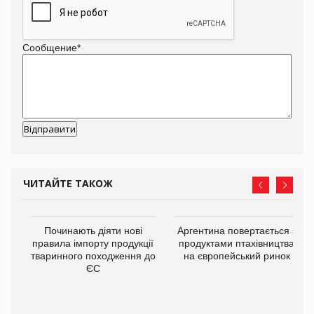
Сообщение
*
ЧИТАЙТЕ ТАКОЖ
в
Починають діяти нові
Аргентина повертається з
правила імпорту продукції
продуктами птахівництва
тваринного походження до
на європейський ринок
О:
ЄС