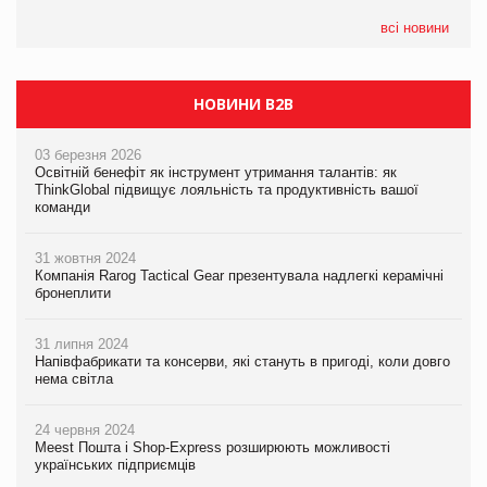
05.08.2026
Сергій Лісунов про заморожені хлібобулочні вироби на
всі новини
PrivateLabel&FMCG Master 2026
НОВИНИ B2B
03 березня 2026
Освітній бенефіт як інструмент утримання талантів: як
ThinkGlobal підвищує лояльність та продуктивність вашої
команди
31 жовтня 2024
Компанія Rarog Tactical Gear презентувала надлегкі керамічні
бронеплити
31 липня 2024
Напівфабрикати та консерви, які стануть в пригоді, коли довго
нема світла
24 червня 2024
Meest Пошта і Shop-Express розширюють можливості
українських підприємців