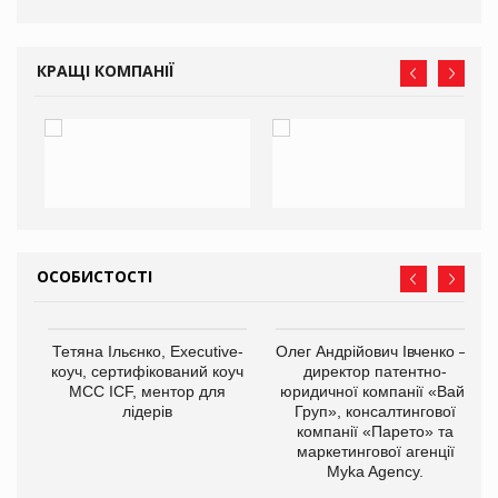
КРАЩІ КОМПАНІЇ
ОСОБИСТОСТІ
,
Тетяна Ільєнко, Executive-
Олег Андрійович Івченко —
ОВ
коуч, сертифікований коуч
директор патентно-
МСС ICF, ментор для
юридичної компанії «Вайз
лідерів
Груп», консалтингової
компанії «Парето» та
маркетингової агенції
Myka Agency.