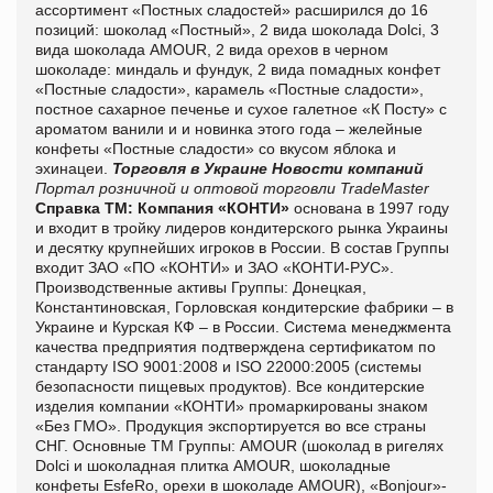
ассортимент «Постных сладостей» расширился до 16
позиций: шоколад «Постный», 2 вида шоколада
Dolci
, 3
вида шоколада
AMOUR
, 2 вида орехов в черном
шоколаде: миндаль и фундук, 2 вида помадных конфет
«Постные сладости», карамель «Постные сладости»,
постное сахарное печенье и сухое галетное «К Посту» с
ароматом ванили и и новинка этого года – желейные
конфеты «Постные сладости» со вкусом яблока и
эхинацеи.
Торговля в Украине
Новости компаний
Портал розничной и оптовой торговли TradeMaster
Справка ТМ:
Компания «КОНТИ»
основана в 1997 году
и входит в тройку лидеров кондитерского рынка Украины
и десятку крупнейших игроков в России. В состав Группы
входит ЗАО «ПО «КОНТИ» и ЗАО «КОНТИ-РУС».
Производственные активы Группы: Донецкая,
Константиновская, Горловская кондитерские фабрики – в
Украине и Курская КФ – в России. Система менеджмента
качества предприятия подтверждена сертификатом по
стандарту ISO 9001:2008 и ISO 22000:2005 (системы
безопасности пищевых продуктов). Все кондитерские
изделия компании «КОНТИ» промаркированы знаком
«Без ГМО». Продукция экспортируется во все страны
СНГ. Основные ТМ Группы: AMOUR (шоколад в ригелях
Dolci и шоколадная плитка
AMOUR
, шоколадные
конфеты EsfeRo, орехи в шоколаде AMOUR), «
Bonjour
»-