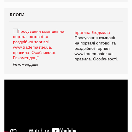
БЛОГИ
Брагина Людмила
ї
Просування компанії
а
на порталі оптової та
роздрібної торгівлі
www.trademaster.ua.
і.
правила. Особливості.
Рекомендації
Ре