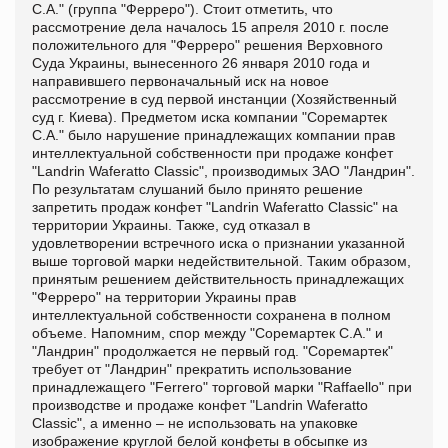
С.А." (группа "Ферреро"). Стоит отметить, что
рассмотрение дела началось 15 апреля 2010 г. после
положительного для "Ферреро" решения Верховного
Суда Украины, вынесенного 26 января 2010 года и
направившего первоначальный иск на новое
рассмотрение в суд первой инстанции (Хозяйственный
суд г. Киева). Предметом иска компании "Соремартек
С.А." было нарушение принадлежащих компании прав
интеллектуальной собственности при продаже конфет
"Landrin Waferatto Classic", производимых ЗАО "Ландрин".
По результатам слушаний было принято решение
запретить продаж конфет "Landrin Waferatto Classic" на
территории Украины. Также, суд отказал в
удовлетворении встречного иска о признании указанной
выше торговой марки недействительной. Таким образом,
принятым решением действительность принадлежащих
"Ферреро" на территории Украины прав
интеллектуальной собственности сохранена в полном
объеме. Напомним, спор между "Соремартек С.А." и
"Ландрин" продолжается не первый год. "Соремартек"
требует от "Ландрин" прекратить использование
принадлежащего "Ferrero" торговой марки "Raffaello" при
производстве и продаже конфет "Landrin Waferatto
Classic", а именно – не использовать на упаковке
изображение круглой белой конфеты в обсыпке из