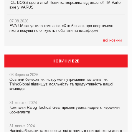
ICE BOSS цього літа! Новинка морозива від власної ТМ Varto
06.08.2026
вже у VARUS
Смачна новинка для хвостатих: у VARUS з’явилися паучі
07.08.2026
Varto Paw expert від власної ТМ Varto!
Франція заборонила рекламні дзвінки без згоди клієнтів
07.08.2026
EVA.UA запустила кампанію «Хто б знав» про асортимент,
05.08.2026
якого покупці не очікують побачити на платформі
Мережа супермаркетів VARUS купує мережу магазинів
формату convenience store КОЛО: об’єднана компанія
налічуватиме 374 магазини
всі новини
НОВИНИ B2B
03 березня 2026
Освітній бенефіт як інструмент утримання талантів: як
ThinkGlobal підвищує лояльність та продуктивність вашої
команди
31 жовтня 2024
Компанія Rarog Tactical Gear презентувала надлегкі керамічні
бронеплити
31 липня 2024
Напівфабрикати та консерви, які стануть в пригоді, коли довго