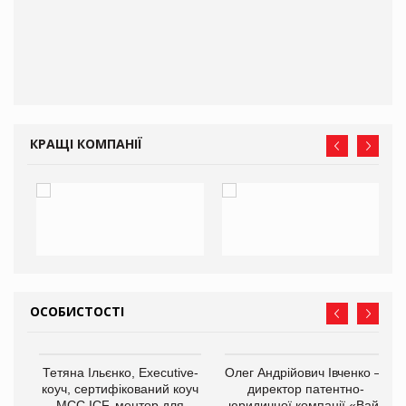
ne
КРАЩІ КОМПАНІЇ
ОСОБИСТОСТІ
,
Тетяна Ільєнко, Executive-
Олег Андрійович Івченко —
ОВ
коуч, сертифікований коуч
директор патентно-
МСС ICF, ментор для
юридичної компанії «Вайз