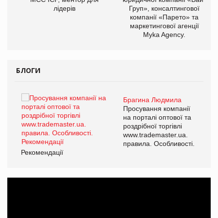
лідерів
Груп», консалтингової
компанії «Парето» та
маркетингової агенції
Myka Agency.
БЛОГИ
Брагина Людмила
ї
Просування компанії
а
на порталі оптової та
роздрібної торгівлі
www.trademaster.ua.
і.
правила. Особливості.
Рекомендації
Ре