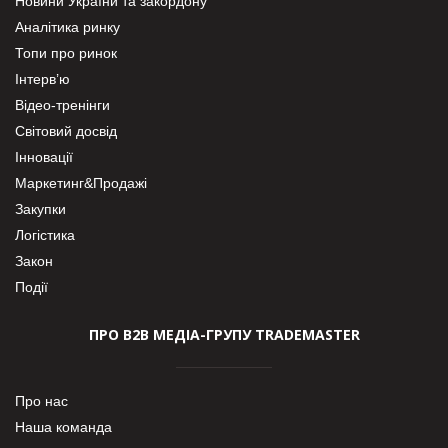
Новини України та закордону
Аналітика ринку
Топи про ринок
Інтерв’ю
Відео-тренінги
Світовий досвід
Інновації
Маркетинг&Продажі
Закупки
Логістика
Закон
Події
ПРО В2В МЕДІА-ГРУПУ TRADEMASTER
Про нас
Наша команда