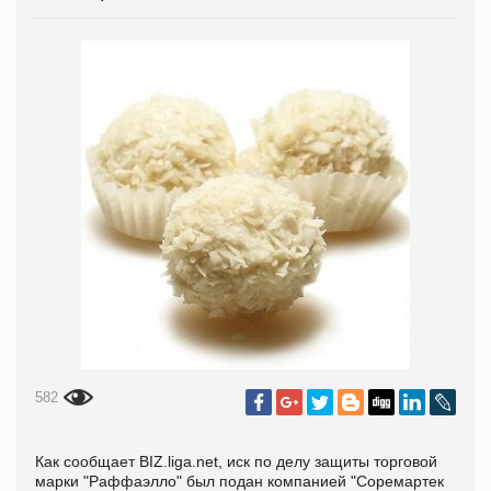
582
Как сообщает BIZ.liga.net,
иск по делу защиты торговой
марки "Раффаэлло" был подан компанией "Соремартек